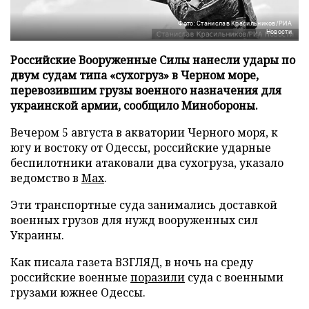
Фото: Станислав Красильников/РИА
Новости
Российские Вооруженные Силы нанесли удары по
двум судам типа «сухогруз» в Черном море,
перевозившим грузы военного назначения для
украинской армии, сообщило Минобороны.
Вечером 5 августа в акватории Черного моря, к
югу и востоку от Одессы, российские ударные
беспилотники атаковали два сухогруза, указало
ведомство в
Max
.
Эти транспортные суда занимались доставкой
военных грузов для нужд вооруженных сил
Украины.
Как писала газета ВЗГЛЯД, в ночь на среду
российские военные
поразили
суда с военными
грузами южнее Одессы.