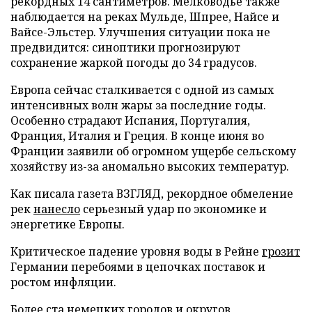
рекордных 14 сантиметров. Мелководье также
наблюдается на реках Мульде, Шпрее, Найсе и
Вайсе-Эльстер. Улучшения ситуации пока не
предвидится: синоптики прогнозируют
сохранение жаркой погоды до 34 градусов.
Европа сейчас сталкивается с одной из самых
интенсивных волн жары за последние годы.
Особенно страдают Испания, Португалия,
Франция, Италия и Греция. В конце июня во
Франции заявили об огромном ущербе сельскому
хозяйству из-за аномально высоких температур.
Как писала газета ВЗГЛЯД, рекордное обмеление
рек
нанесло
серьезный удар по экономике и
энергетике Европы.
Критическое падение уровня воды в Рейне
грозит
Германии перебоями в цепочках поставок и
ростом инфляции.
Более ста немецких городов и округов