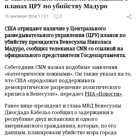
планах ЦРУ по убийству Мадуро
15 сентября 2024, 17:37
2
США отрицают наличие у Центрального
разведывательного управления (ЦРУ) планов по
убийству президента Венесуэлы Николаса
Мадуро, сообщил телеканал CNN со ссылкой на
официального представителя Госдепартамента.
Собеседник СNN назвал подобные заявления
«категорически ложными». Он также указал на то,
что США «продолжат поддерживать
демократическое разрешение политического
кризиса в Венесуэле», передает
РИА «Новости»
.
Ранее вице-президент и глава МВД Венесуэлы
Диосдадо Кабельо сообщил о задержании в
республике двух испанских и одного
американского гражданина, которые, по его
данным, планировали убийство мэра города