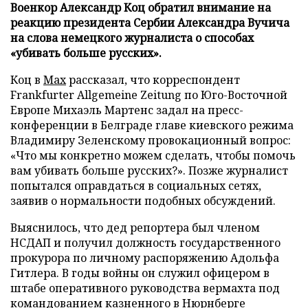
Военкор Александр Коц обратил внимание на
реакцию президента Сербии Александра Вучича
на слова немецкого журналиста о способах
«убивать больше русских».
Коц в
Мах
рассказал, что корреспондент
Frankfurter Allgemeine Zeitung по Юго-Восточной
Европе Михаэль Мартенс задал на пресс-
конференции в Белграде главе киевского режима
Владимиру Зеленскому провокационный вопрос:
«Что мы конкретно можем сделать, чтобы помочь
вам убивать больше русских?». Позже журналист
попытался оправдаться в социальных сетях,
заявив о нормальности подобных обсуждений.
Выяснилось, что дед репортера был членом
НСДАП и получил должность государственного
прокурора по личному распоряжению Адольфа
Гитлера. В годы войны он служил офицером в
штабе оперативного руководства вермахта под
командованием казненного в Нюрнберге