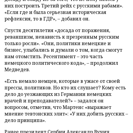
них построить Третий рейх с русскими рабами».
«Если где и была серьезная историческая
рефлексия, то в ГДР», – добавил он.
Спустя десятилетия «досада от поражения,
реваншизм, ненависть к презренным русским
только росли». «Они, политики немецкие и
бизнес, улыбались и думали о том, когда смогут
нам отомстить. Ресентимент – это часть
немецкого политического кода», – продолжил
Медведев.
«Есть немало немцев, которые в ужасе от своей
прессы, политиков. Но кто их слушает? Кому есть
дело до уезжающих из Германии немецких
врачей и преподавателей?» – задался он
вопросом, отметив, что Мартенс «выражает
мнение тевтонских элит»: «У них добить русских –
дело принципа».
Ранее президент Сербии Александр Вучич