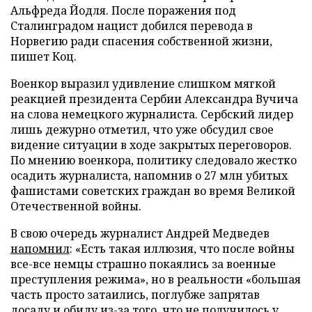
Альфреда Йодля. После поражения под
Сталинградом нацист добился перевода в
Норвегию ради спасения собственной жизни,
пишет Коц.
Военкор выразил удивление слишком мягкой
реакцией президента Сербии Александра Вучича
на слова немецкого журналиста. Сербский лидер
лишь дежурно отметил, что уже обсудил свое
видение ситуации в ходе закрытых переговоров.
По мнению военкора, политику следовало жестко
осадить журналиста, напомнив о 27 млн убитых
фашистами советских граждан во время Великой
Отечественной войны.
В свою очередь журналист Андрей Медведев
напомнил
: «Есть такая иллюзия, что после войны
все-все немцы страшно покаялись за военные
преступления режима», но в реальности «большая
часть просто затаились, поглубже запрятав
досаду и обиду из-за того, что не получилось у