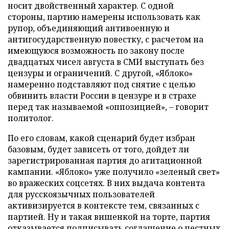
носит двойственный характер. С одной
стороны, партию намерены использовать как
рупор, объединяющий антивоенную и
антигосударственную повестку, с расчетом на
имеющуюся возможность по закону после
двадцатых чисел августа в СМИ выступать без
цензуры и ограничений. С другой, «Яблоко»
намеренно подставляют под снятие с целью
обвинить власти России в цензуре и в страхе
перед так называемой «оппозицией», – говорит
политолог.
По его словам, какой сценарий будет избран
базовым, будет зависеть от того, дойдет ли
зарегистрированная партия до агитационной
кампании. «Яблоко» уже получило «зеленый свет»
во вражеских соцсетях. В них выдача контента
для русскоязычных пользователей
активизируется в контексте тем, связанных с
партией. Ну и такая вишенкой на торте, партия
отказывается подписывать соглашение о честных