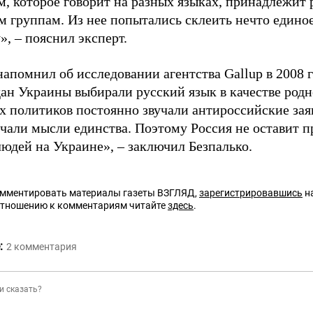
м, которое говорит на разных языках, принадлежит
 группам. Из нее попытались склеить нечто единое,
, – пояснил эксперт.
апомнил об исследовании агентства Gallup в 2008 г
ан Украины выбирали русский язык в качестве родн
х политиков постоянно звучали антироссийские заяв
учали мысли единства. Поэтому Россия не оставит п
людей на Украине», – заключил Безпалько.
омментировать материалы газеты ВЗГЛЯД,
зарегистрировавшись
на
отношению к комментариям читайте
здесь
.
:
2
комментария