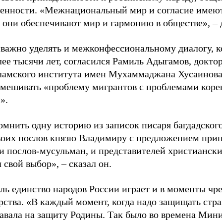
венности. «Межнациональный мир и согласие имеют
– они обеспечивают мир и гармонию в обществе», – 
важно уделять и межконфессиональному диалогу, к
ее тысячи лет, согласился Рамиль Адыгамов, докто
ламского института имен Мухаммаджана Хусаинова.
смешивать «проблему мигрантов с проблемами коре
».
омнить одну историю из записок писаря багдадского
воих послов князю Владимиру с предложением прин
и послов-мусульман, и представителей христиански
 свой выбор», – сказал он.
ль единство народов России играет и в моменты чр
арства. «В каждый момент, когда надо защищать стр
тавала на защиту Родины. Так было во времена Мини