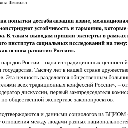
вета Шишкова
 на попытки дестабилизации извне, межнациона
монстрируют устойчивость и гармонию, которые 
ва. К таким выводам пришли эксперты в рамках 
го института социальных исследований на тем
как основа развития России».
 народов России – одна из традиционных ценностей
и государства. Тысячу лет в нашей стране дружеств
ов. Эта ценность разделяется общественным больши
телями всех традиционных конфессий России», – о
одератор дискуссии, первый зампредседателя коми
 по общественной экспертизе законопроектов.
 подтверждаются и данными социологов из ВЦИОМ 
 отношения между людьми разных национальностей