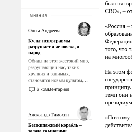
было во в
СВО», – о
МНЕНИЯ
«Россия – 
Ольга Андреева
образовани
Культ психотравмы
Федерации
разрушает и человека, и
того, что 
народ
на многооб
Обиды на этот жестокий мир,
разрушающий нас, таких
На этом ф
хрупких и ранимых,
государст
становятся новым культом,
принципу.
постепенно вытесняя и
6 комментариев
отменяя традиционное
темп они 
требование к человеку – быть
президиум
мужественным и твердым под
ударами судьбы, брать на себя
Александр Тимохин
«Поэтому 
ответственность, помогать
Безэкипажный корабль –
действител
слабым, идти вперед и
задача со многими