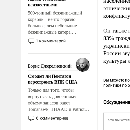
население
адаптироваться.
неизвестными
этническим
500-тонный безэкипажный
конфликту»
корабль – нечто гораздо
большее, чем небольшие
Он также н
безэкипажные катера,
83% гражд
применение которых уже
1 комментарий
стало обыденностью. Задача по
украински
созданию такого корабля очень
России зв
сложна и амбициозна. Однако
культуры 
и ее реализация радикально
Борис Джерелиевский
поднимет наши боевые
Сможет ли Пентагон
возможности.
Вы можете к
перестроить ВПК США
политике по 
Только для того, чтобы
вернуться к довоенному
Обсуждение
объему запасов ракет
Tomahawk, THAAD и Patriot
США потребуется более трех
6 комментариев
лет. Даже небольшая война с
Ираном опустошила