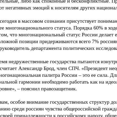
тельные, либо как спокойные и бесконфликтные. П
т негативных эмоций к носителям других национал
 сегодня в массовом сознании присутствует понима
 ее многонационального статуса. Порядка 60% в ход
том, что многонациональный статус России делает е
ложной позиции придерживаются всего 7% россиян
руководитель департамента политических исслед
ремя недружественные государства пытаются изнутр
 считает Александр Брод, член СПЧ. «Президент нео
ногонациональная палитра России – это ее сила. Дл
альной гармонии необходимо работать как на идеол
ровне», – пояснил правозащитник.
овам, особое внимание государственных структур д
нию среди россиян чувства общероссийской гражд
 своей принадлежности к российскому народу, общей