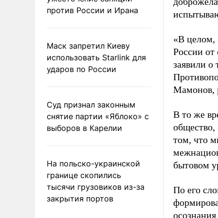
доброжела
против России и Ирана
испытываю
«В целом,
Маск запретил Киеву
России от
использовать Starlink для
заявили о 
ударов по России
Противопо
Мамонов, 
Суд признал законным
В то же в
снятие партии «Яблоко» с
общество,
выборов в Карелии
том, что м
межнацион
На польско-украинской
бытовом у
границе скопились
тысячи грузовиков из-за
По его сл
закрытия портов
формирова
осознания