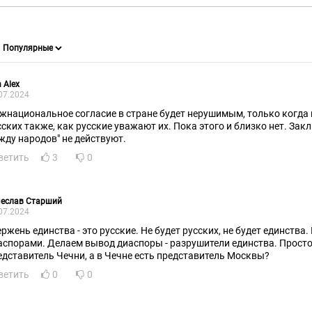
 Alex
07.2024
жнациональное согласие в стране будет нерушимым, только когда
сских также, как русские уважают их. Пока этого и близко нет. За
жду народов" не действуют.
ветить
3
0
чеслав Старший
07.2024
ержень единства - это русские. Не будет русских, не будет единства
аспорами. Делаем вывод диаспоры - разрушители единства. Просто
едставитель Чечни, а в Чечне есть представитель Москвы?
ветить
0
0