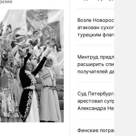
разии
Возле Новороссийска
атакован сухогруз под
турецким флагом
Минтруд предложил
расширить список
получателей двух пенс
Суд Петербурга заочно
арестовал супругу
Александра Невзорова
Финские пограничники