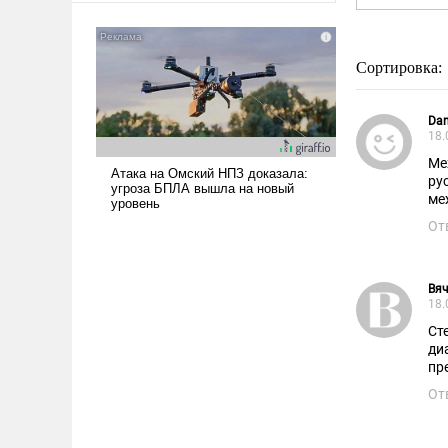
американские арсеналы.
Сложившаяся ситуация
означает многолетний период
Сортировка:
уязвимости США, например,
перед Китаем.
Dan
18.
Ме
ру
ме
От
Вя
18.
Ст
ди
пр
От