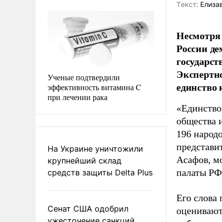
Tекст:
Елиза
Несмотря
России де
государст
Экспертно
Ученые подтвердили
единство 
эффективность витамина C
при лечении рака
«Единство
общества 
196 народ
представи
На Украине уничтожили
Асафов, м
крупнейший склад
палаты РФ
средств защиты Delta Plus
Его слова
Сенат США одобрил
оценивают
ужесточение санкций