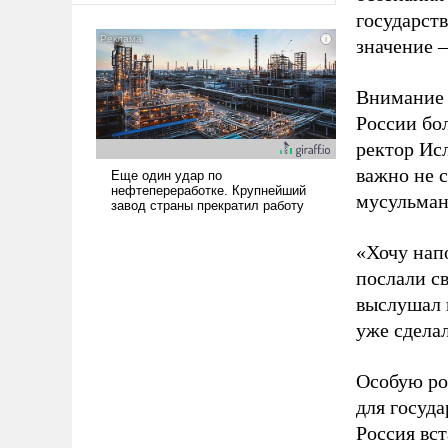
государст
значение 
Внимание 
России бол
ректор Ис
важно не 
мусульман
«Хочу нап
послали с
выслушал 
уже сделал
Особую ро
для госуд
Россия вс