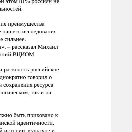
ри этом 81% россиян не
ьностей.
ние преимущества
е нашего исследования
е сильнее.
», – рассказал Михаил
ований ВЦИОМ.
и расколоть российское
днократно говорил о
я сохранения ресурса
огическом, так и на
олжно быть приковано к
анской идентичности,
 истории, культуре и