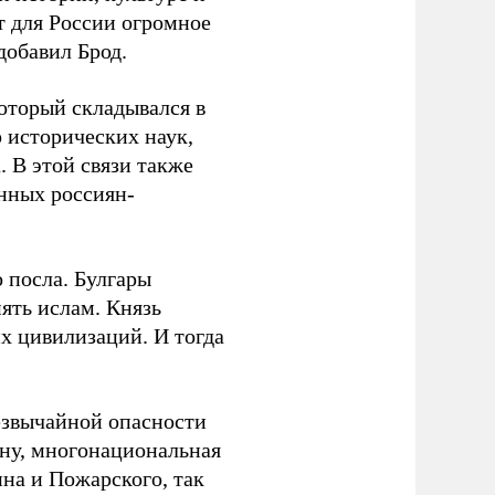
 для России огромное
добавил Брод.
оторый складывался в
р исторических наук,
 В этой связи также
нных россиян-
 посла. Булгары
ять ислам. Князь
х цивилизаций. И тогда
езвычайной опасности
ану, многонациональная
на и Пожарского, так