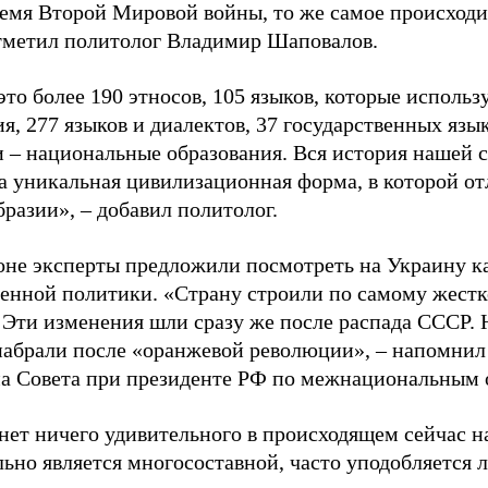
ремя Второй Мировой войны, то же самое происходит
тметил политолог Владимир Шаповалов.
это более 190 этносов, 105 языков, которые использ
я, 277 языков и диалектов, 37 государственных язык
 – национальные образования. Вся история нашей с
та уникальная цивилизационная форма, в которой от
разии», – добавил политолог.
оне эксперты предложили посмотреть на Украину к
венной политики. «Страну строили по самому жест
 Эти изменения шли сразу же после распада СССР.
набрали после «оранжевой революции», – напомнил 
а Совета при президенте РФ по межнациональным
нет ничего удивительного в происходящем сейчас на
ьно является многосоставной, часто уподобляется 