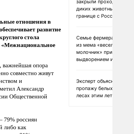
закрыли проходы для
диких животных на
границе с Россией
льные отношения в
обеспечивает развитие
круглого стола
Семье фермера Уолкер
у: «Межнациональное
из мема «веселый
молочник» пригрозили
выдворением из Росси
, важнейшая опора
енно совместно живут
нством и
Эксперт объяснил
пропажу белых грибов 
тметил Александр
лесах этим летом
ссии Общественной
– 79% россиян
 либо как