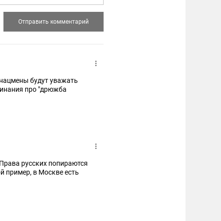
 нацмены будут уважать
клинания про "дрюжба
. Права русских попираются
й пример, в Москве есть