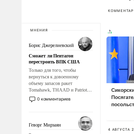
КОММЕНТАРИ
МНЕНИЯ
Борис Джерелиевский
Сможет ли Пентагон
перестроить ВПК США
Только для того, чтобы
вернуться к довоенному
объему запасов ракет
Tomahawk, THAAD и Patriot
Сикорски
США потребуется более трех
Посягате
0 комментариев
лет. Даже небольшая война с
посольст
Ираном опустошила
грозит 
американские арсеналы.
дипотно
Сложившаяся ситуация
Геворг Мирзаян
означает многолетний период
4 АВГУСТА 2