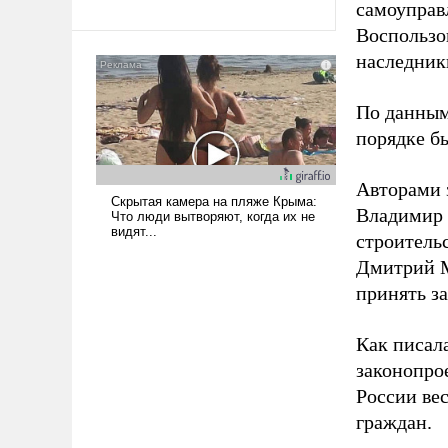
революционных изменений.
самоуправ
То, что несколько лет назад
Воспользо
было образом для
наследник
псевдонаучной фантастики,
стало всерьез обсуждаемой
По данным
идеей.
порядке б
Авторами 
Владимир 
строитель
Дмитрий М
принять з
Как писал
законопро
России ве
граждан.