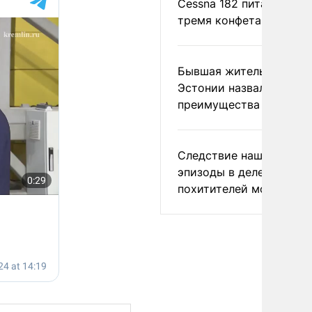
Cessna 182 питались
тремя конфетами
Бывшая жительница
Эстонии назвала главн
преимущества России
Следствие нашло новы
эпизоды в деле
похитителей москвичек