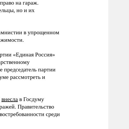
право на гараж.
льцы, но и их
 амнистии в упрощенном
ижимости.
артии «Единая Россия»
арственному
е председатель партии
уме рассмотреть и
е
внесла
в Госдуму
ражей. Правительство
 востребованности среди