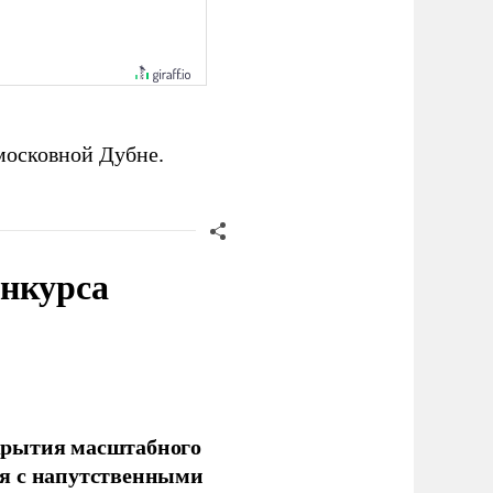
московной Дубне.
онкурса
крытия масштабного
ся с напутственными