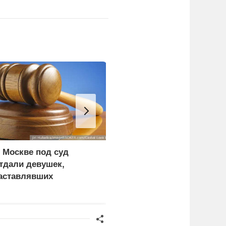
 Москве под суд
Российские военные
тдали девушек,
поразили четыре
аставлявших
сухогруза с оружием
ыплачивать большие
для украинской армии
еки ресторана