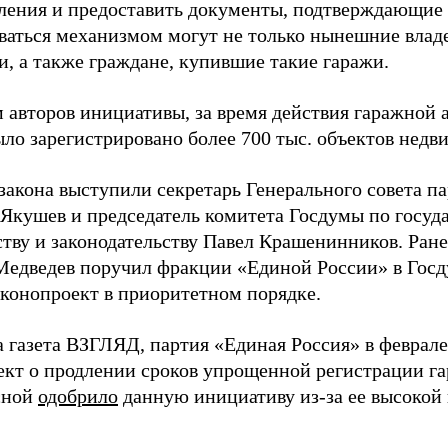
ления и предоставить документы, подтверждающие 
ваться механизмом могут не только нынешние владе
и, а также граждане, купившие такие гаражи.
 авторов инициативы, за время действия гаражной
ыло зарегистрировано более 700 тыс. объектов недв
закона выступили секретарь Генерального совета п
Якушев и председатель комитета Госдумы по госуд
ству и законодательству Павел Крашенинников. Ране
едведев поручил фракции «Единой России» в Госд
аконопроект в приоритетном порядке.
а газета ВЗГЛЯД, партия «Единая Россия» в феврал
ект о продлении сроков упрощенной регистрации га
сной
одобрило
данную инициативу из-за ее высокой