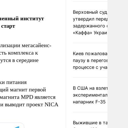
Верховный суд Швеции
иненный институт
утвердил передачу
 старт
задержанного сухогруз
«Каффа» Украине
ализации мегасайенс-
сть комплекса к
Киев пожаловался на
утся в середине
паузу в переговорном
процессе с участием 
ки питания
В США на взлете разби
щий магнит первой
экспериментальный др
 магнита MPD является
напарник F-35
 и выводит проект NICA
Выжившие в тайге пил