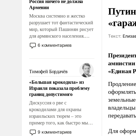
Россия ничего не должна
уязвимости США, например,
Армении
Путин
перед Китаем.
Москва системно и жестко
«гара
разрушает тот фантастический
мир, который Пашинян рисует
для армянского населения.
Tекст:
Елиза
Мир, где этому населению все
6 комментариев
должны просто по
Президент
определению, где его
амнистии 
политические прожекты будут
«Единая Р
беспрекословно оплачиваться
Тимофей Бордачёв
за счет российских
«Большая крокодила» из
налогоплательщиков и где за
Продление
Израиля показала проблему
свои поступки не нужно
оформлять 
границ допустимого
отвечать.
земельные
Дискуссия о рве с
владельцы
крокодилами для охраны
передават
израильских тюрем – это
пример того, как быстро мы
двигаемся по пути
Для оформ
9 комментариев