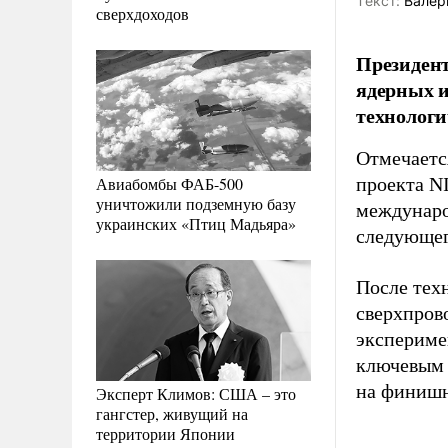
Tекст:
Валер
сверхдоходов
Президент
ядерных и
технологи
Отмечаетс
Авиабомбы ФАБ-500
проекта N
уничтожили подземную базу
междунаро
украинских «Птиц Мадьяра»
следующег
После тех
сверхпров
экспериме
ключевым 
на финиш
Эксперт Климов: США – это
гангстер, живущий на
территории Японии