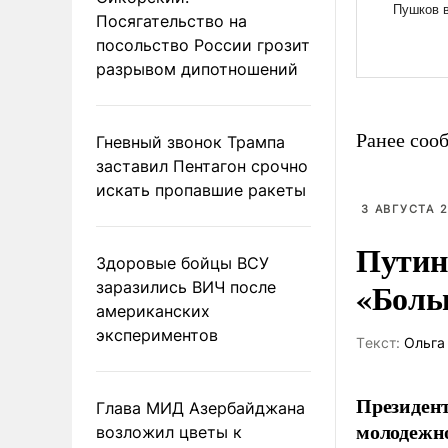
Посягательство на
посольство России грозит
разрывом дипотношений
Ранее соо
Гневный звонок Трампа
заставил Пентагон срочно
искать пропавшие ракеты
3 АВГУСТА 2
Путин
Здоровые бойцы ВСУ
«Боль
заразились ВИЧ после
американских
экспериментов
Tекст:
Ольга
Президен
Глава МИД Азербайджана
молодежно
возложил цветы к