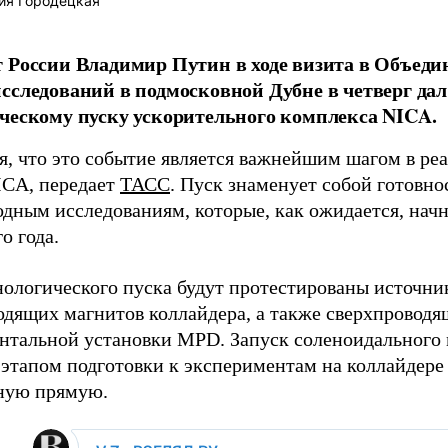
ия Городецкая
 России Владимир Путин в ходе визита в Объед
сследований в подмосковной Дубне в четверг дал
ческому пуску ускорительного комплекса NICA.
я, что это событие является важнейшим шагом в ре
ICA, передает
ТАСС
. Пуск знаменует собой готовно
дным исследованиям, которые, как ожидается, начн
о года.
нологического пуска будут протестированы источни
одящих магнитов коллайдера, а также сверхпроводя
нтальной установки MPD. Запуск соленоидального
этапом подготовки к экспериментам на коллайдере
ную прямую.