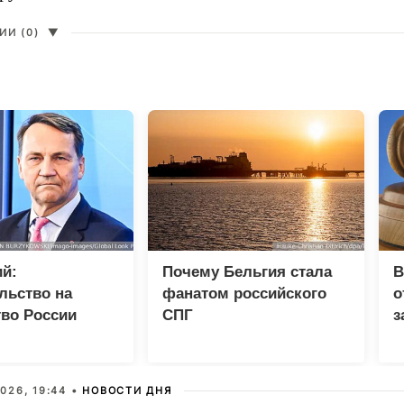
И (0)
▼
й:
Почему Бельгия стала
В
льство на
фанатом российского
о
во России
СПГ
з
разрывом
в
шений
ч
026, 19:44 •
НОВОСТИ ДНЯ