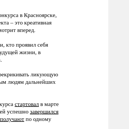
нкурса в Красноярске,
кта – это креативная
мотрит вперед.
и, кто проявил себя
будущей жизни, в
.
ерекрикивать ликующую
одым людям дальнейших
нкурса
стартовал
в марте
жей успешно
завершился
получают
по одному