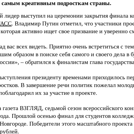
к самым креативным подросткам страны.
й лидер выступил на церемонии закрытия финала ко
ТАСС
. Владимир Путин отметил, что участники прое
 которая активно ищет свое призвание и уверенно с
ад вас всех видеть. Приятно очень встретиться с тем
шим образом в поиске себя самого и своего дела в 
ссии», – обратился к финалистам глава государства
выступления президенту временами приходилось п
ростков. В завершение речи политик пожелал мол
поблагодарил их за участие в проекте.
а газета ВЗГЛЯД, седьмой сезон всероссийского ко
года. Прошлой осенью финал для студентов коллед
Новгороде. Победители этого масштабного проекта
рублей.