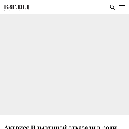
Актрисе Ильюхиной отказали в роли