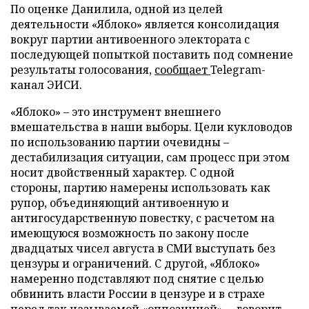
По оценке Данилила, одной из целей
деятельности «Яблоко» является консолидация
вокруг партии антивоенного электората с
последующей попыткой поставить под сомнение
результаты голосования,
сообщает
Telegram-
канал ЭИСИ.
«Яблоко» – это инструмент внешнего
вмешательства в наши выборы. Цели кукловодов
по использованию партии очевидны –
дестабилизация ситуации, сам процесс при этом
носит двойственный характер. С одной
стороны, партию намерены использовать как
рупор, объединяющий антивоенную и
антигосударственную повестку, с расчетом на
имеющуюся возможность по закону после
двадцатых чисел августа в СМИ выступать без
цензуры и ограничений. С другой, «Яблоко»
намеренно подставляют под снятие с целью
обвинить власти России в цензуре и в страхе
перед так называемой «оппозицией», – говорит