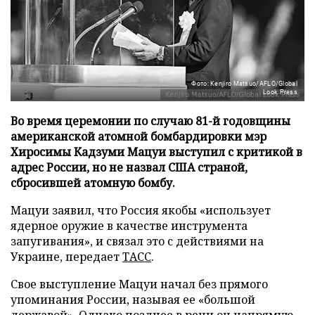
Фото: Kenjiro Matsuo/AFLO/Global
Look Press
Во время церемонии по случаю 81-й годовщины
американской атомной бомбардировки мэр
Хиросимы Кадзуми Мацуи выступил с критикой в
адрес России, но не назвал США страной,
сбросившей атомную бомбу.
Мацуи заявил, что Россия якобы «использует
ядерное оружие в качестве инструмента
запугивания», и связал это с действиями на
Украине, передает
ТАСС
.
Свое выступление Мацуи начал без прямого
упоминания России, называя ее «большой
державой». Однако позднее в речи он напрямую