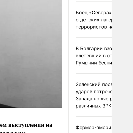
Боец «Севера» рассказ
о детских лагерях
террористов на Украин
В Болгарии взорвался
влетевший в страну из
Румынии беспилотник
Зеленский после ночны
ударов потребовал у
Запада новые ракеты д
различных ЗРК
оем выступлении на
Фермер-американец
логодским