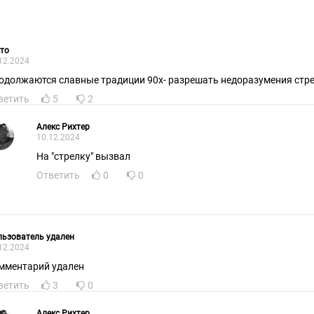
то
12.2024
одолжаются славные традиции 90х- разрешать недоразумения стр
ветить
5
2
Алекс Рихтер
10.12.2024
На "стрелку" вызвал
Ответить
0
0
ьзователь удален
12.2024
мментарий удален
ветить
3
0
Алекс Рихтер