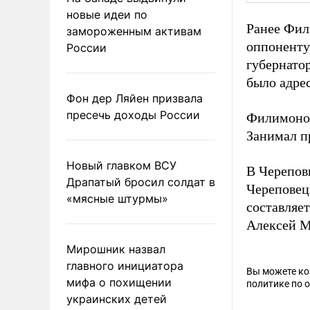
новые идеи по
Ранее Фил
замороженным активам
оппоненту 
России
губернато
было адре
Фон дер Ляйен призвала
пресечь доходы России
Филимонов
Занимал п
Новый главком ВСУ
В Черепов
Драпатый бросил солдат в
Череповец
«мясные штурмы»
составляет
Алексей М
Мирошник назвал
главного инициатора
Вы можете к
мифа о похищении
политике по 
украинских детей