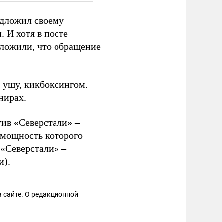
едложил своему
. И хотя в посте
ложили, что обращение
 ушу, кикбоксингом.
нирах.
тив «Северстали» –
 мощность которого
 «Северстали» –
и).
 сайте. О редакционной