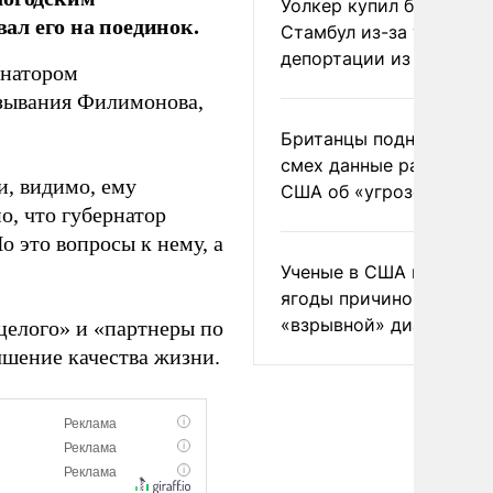
Уолкер купил билет в
ал его на поединок.
Стамбул из-за угрозы
депортации из России
рнатором
азывания Филимонова,
Британцы подняли на
смех данные разведки
и, видимо, ему
США об «угрозе России
о, что губернатор
о это вопросы к нему, а
Ученые в США назвали 
ягоды причиной
«взрывной» диареи
целого» и «партнеры по
чшение качества жизни.