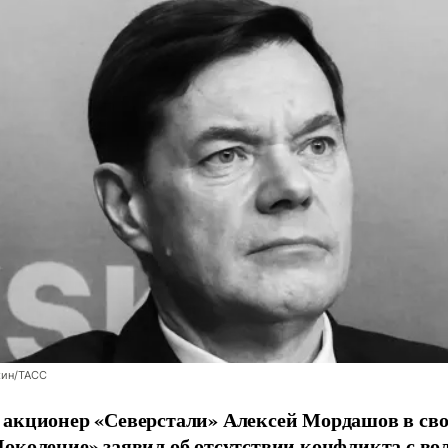
хин/ТАСС
 акционер «Северстали» Алексей Мордашов в св
околение» заявил об отсутствии конфликта с во