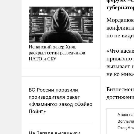
губернато
Мордашов 
конфликтн
но не вид
Испанский хакер Хиль
«Что каса
раскрыл сотни разведчиков
привычно п
НАТО и СБУ
вызывает н
не ко мне»
Бизнесмен
ВС России поразили
достижени
производителя ракет
«Фламинго» завод «Файер
Пойнт»
На Западе выдвинули