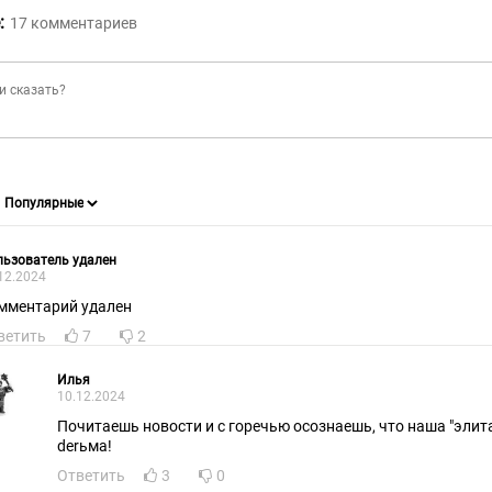
:
17
комментариев
ьзователь удален
12.2024
мментарий удален
ветить
7
2
Илья
10.12.2024
Почитаешь новости и с горечью осознаешь, что наша "элита
derьма!
Ответить
3
0