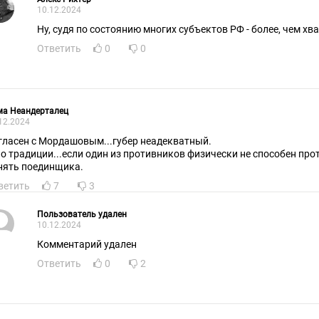
10.12.2024
Ну, судя по состоянию многих субъектов РФ - более, чем хва
Ответить
0
0
ма Неандерталец
12.2024
гласен с Мордашовым...губер неадекватный.
по традиции...если один из противников физически не способен про
нять поединщика.
ветить
7
3
Пользователь удален
10.12.2024
Комментарий удален
Ответить
0
2