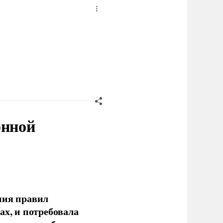
онной
ния правил
ах, и потребовала