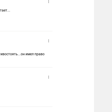
тает...
тивостоять...он имел право