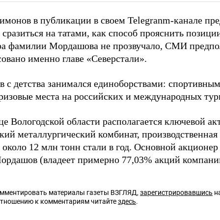
имонов в публикации в своем Telegranm-канале пр
сразиться на татами, как способ прояснить позиции
ра фамилии Мордашова не прозвучало, СМИ предпо
совано именно главе «Северстали».
 с детства занимался единоборствами: спортивным
ризовые места на российских и международных тур
це Вологодской области располагается ключевой ак
кий металлургический комбинат, производственная
 около 12 млн тонн стали в год. Основной акционер
ордашов (владеет примерно 77,03% акций компани
омментировать материалы газеты ВЗГЛЯД,
зарегистрировавшись
на
отношению к комментариям читайте
здесь
.