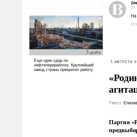
Оле
Ираном опустошила
09.
американские арсеналы.
На
Сложившаяся ситуация
От
означает многолетний период
уязвимости США, например,
перед Китаем.
7 АВГУСТА 2
«Роди
агита
Tекст:
Елиза
Партия «Р
предвыбор