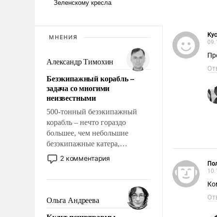
Кус
МНЕНИЯ
09.
Пр
Александр Тимохин
От
Безэкипажный корабль –
задача со многими
неизвестными
500-тонный безэкипажный
корабль – нечто гораздо
большее, чем небольшие
безэкипажные катера,
применение которых уже
2 комментария
Пол
стало обыденностью. Задача по
10.
созданию такого корабля очень
Ко
сложна и амбициозна. Однако
и ее реализация радикально
От
Ольга Андреева
поднимет наши боевые
Культ психотравмы