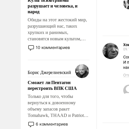
возможности.
разрушает и человека, и
народ
Обиды на этот жестокий мир,
разрушающий нас, таких
хрупких и ранимых,
становятся новым культом,
постепенно вытесняя и
Хо
10 комментариев
09.
отменяя традиционное
Со
требование к человеку – быть
И 
мужественным и твердым под
на
ударами судьбы, брать на себя
Борис Джерелиевский
От
ответственность, помогать
Сможет ли Пентагон
слабым, идти вперед и
перестроить ВПК США
адаптироваться.
Только для того, чтобы
вернуться к довоенному
объему запасов ракет
Tomahawk, THAAD и Patriot
США потребуется более трех
6 комментариев
лет. Даже небольшая война с