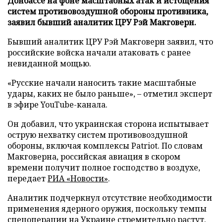
Донбассе на фоне масштабных атак и истощения
систем противовоздушной обороны противника,
заявил бывший аналитик ЦРУ Рэй Макговерн.
Бывший аналитик ЦРУ Рэй Макговерн заявил, что
российские войска начали атаковать с ранее
невиданной мощью.
«Русские начали наносить такие масштабные
удары, каких не было раньше», – отметил эксперт
в эфире YouTube-канала.
Он добавил, что украинская сторона испытывает
острую нехватку систем противовоздушной
обороны, включая комплексы Patriot. По словам
Макговерна, российская авиация в скором
времени получит полное господство в воздухе,
передает
РИА «Новости»
.
Аналитик подчеркнул отсутствие необходимости
применения ядерного оружия, поскольку темпы
спецоперации на Украине стремительно растут.