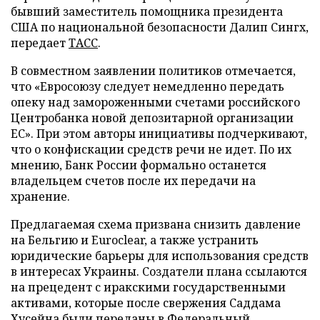
бывший заместитель помощника президента
США по национальной безопасности Далип Сингх,
передает
ТАСС
.
В совместном заявлении политиков отмечается,
что «Евросоюзу следует немедленно передать
опеку над замороженными счетами российского
Центробанка новой депозитарной организации
ЕС». При этом авторы инициативы подчеркивают,
что о конфискации средств речи не идет. По их
мнению, Банк России формально останется
владельцем счетов после их передачи на
хранение.
Предлагаемая схема призвана снизить давление
на Бельгию и Euroclear, а также устранить
юридические барьеры для использования средств
в интересах Украины. Создатели плана ссылаются
на прецедент с иракскими государственными
активами, которые после свержения Саддама
Хусейна были переданы в Федеральный