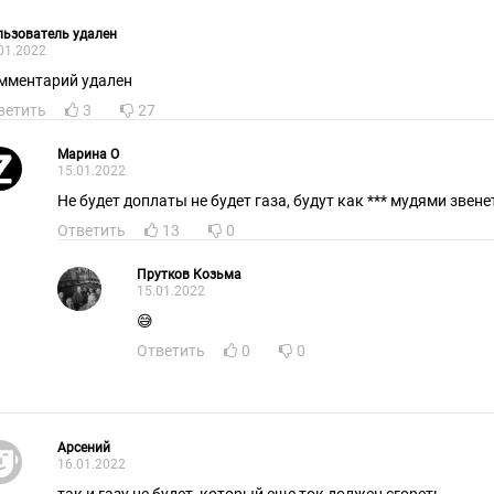
ьзователь удален
01.2022
мментарий удален
ветить
3
27
Марина О
15.01.2022
Не будет доплаты не будет газа, будут как *** мyдями звенет
Ответить
13
0
Прутков Козьма
15.01.2022
😅
Ответить
0
0
Арсений
16.01.2022