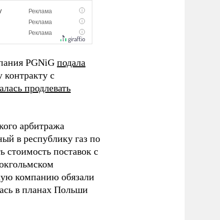
омпания PGNiG
подала
 контракту с
алась продлевать
кого арбитража
ый в республику газ по
ь стоимость поставок с
окгольмском
скую компанию обязали
лась в планах Польши