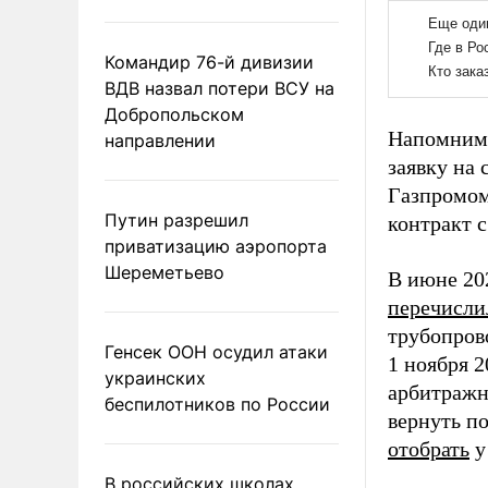
Командир 76-й дивизии
ВДВ назвал потери ВСУ на
Добропольском
Напомним,
направлении
заявку на
Газпромом
Путин разрешил
контракт с
приватизацию аэропорта
Шереметьево
В июне 20
перечисли
трубопров
Генсек ООН осудил атаки
1 ноября 
украинских
арбитражн
беспилотников по России
вернуть п
отобрать
у
В российских школах