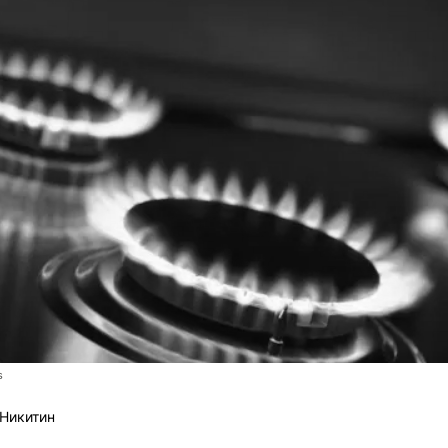
s
Никитин