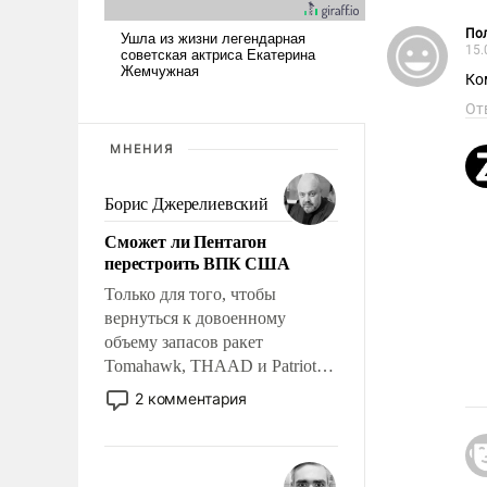
Пол
15.
Ко
От
МНЕНИЯ
Борис Джерелиевский
Сможет ли Пентагон
перестроить ВПК США
Только для того, чтобы
вернуться к довоенному
объему запасов ракет
Tomahawk, THAAD и Patriot
США потребуется более трех
2 комментария
лет. Даже небольшая война с
Ираном опустошила
американские арсеналы.
Сложившаяся ситуация