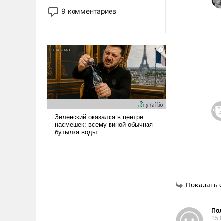
двигаемся по пути
9 комментариев
революционных изменений.
То, что несколько лет назад
было образом для
псевдонаучной фантастики,
стало всерьез обсуждаемой
идеей.
Показать 
Пол
15.