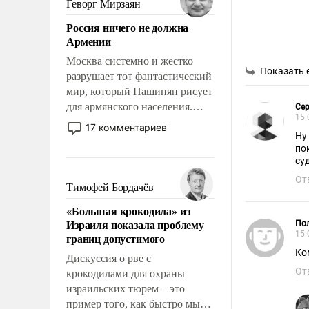
Геворг Мирзаян
означает многолетний период
Россия ничего не должна
уязвимости США, например,
Армении
перед Китаем.
Москва системно и жестко
Показать 
разрушает тот фантастический
мир, который Пашинян рисует
для армянского населения.
Сер
15.
Мир, где политические
17 комментариев
Ну
прожекты будут безусловно
по
оплачиваться за счет
су
российских
От
налогоплательщиков и где
Тимофей Бордачёв
Еревану за свои поступки не
«Большая крокодила» из
нужно отвечать.
Израиля показала проблему
Пол
15.
границ допустимого
Ко
Дискуссия о рве с
От
крокодилами для охраны
израильских тюрем – это
пример того, как быстро мы