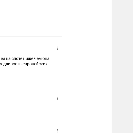
ны на споте ниже чем она
аведливость европейских