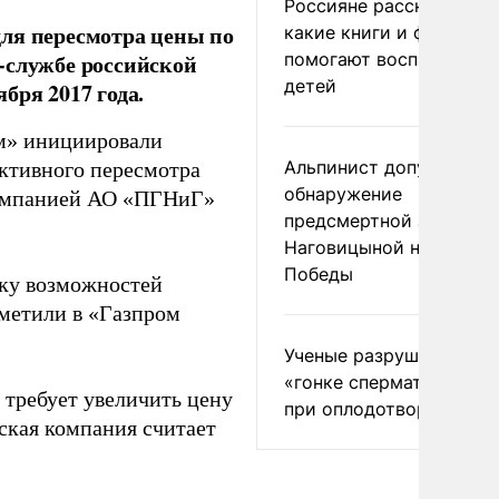
Россияне рассказали,
ля пересмотра цены по
какие книги и фильмы
помогают воспитывать
-службе российской
детей
бря 2017 года.
ом» инициировали
Альпинист допустил
ктивного пересмотра
обнаружение
 компанией АО «ПГНиГ»
предсмертной записки
Наговицыной на пике
Победы
ску возможностей
тметили в «Газпром
Ученые разрушили миф
«гонке сперматозоидов
 требует увеличить цену
при оплодотворении
ьская компания считает