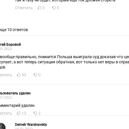
так и газу не будет, который еще ток должен сгореть
Ответить
0
0
еще 10 ответов
гей Боровой
01.2022
 вообще правильно, помнится Польша выиграла суд доказав что це
купает, а вот теперь ситуация обратная, вот только нет веры в спр
дов.
ветить
53
0
ьзователь удален
01.2022
мментарий удален
ветить
13
2
Demetr Warshavskiy