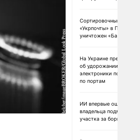
Сортировочный пункт
«Укрпочты» в Павлогра
уничтожен «Бандероль
На Украине предупреди
об удорожании китайс
электроники после уда
по портам
ИИ впервые оштрафова
владельца подмосковн
участка за борщевик