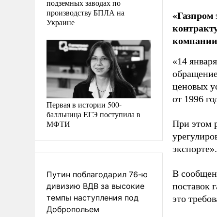
подземных заводах по
производству БПЛА на
«Газпром 
Украине
контракту
компании.
«14 январ
обращение
ценовых у
от 1996 го
Первая в истории 500-
балльница ЕГЭ поступила в
При этом 
МФТИ
урегулиро
экспорте».
В сообщен
Путин поблагодарил 76-ю
поставок г
дивизию ВДВ за высокие
темпы наступления под
это требо
Добропольем