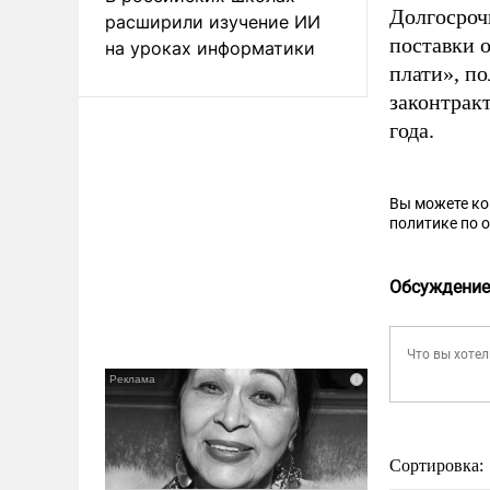
Долгосроч
расширили изучение ИИ
поставки о
на уроках информатики
плати», п
законтракт
года.
Вы можете к
политике по 
Обсуждение
Сортировка: