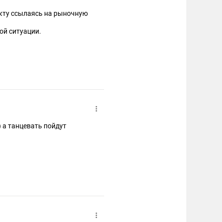
акту ссылаясь на рыночную
ой ситуации.
аст возможность заявлять о
 решения этого арбитража.
гие арбитражные суды.
) а танцевать пойдут