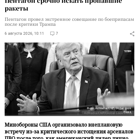
Пентагон срочно искать пропавшие
ракеты
Пентагон провел экстренное совещание по боеприпасам
после критики Трампа
6 августа 2026, 10:11
7
Фото: AdMedia/CNP/Global Look
Press
Минобороны США организовало внеплановую
встречу из-за критического истощения арсеналов
ПВО после того, как американский лидер лично