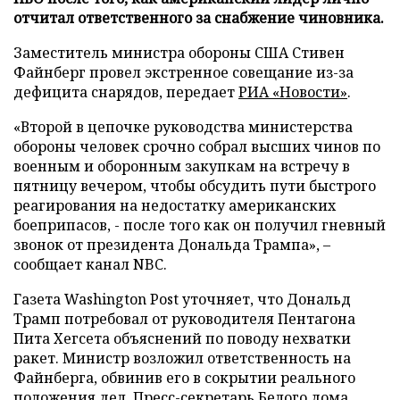
отчитал ответственного за снабжение чиновника.
Заместитель министра обороны США Стивен
Файнберг провел экстренное совещание из-за
дефицита снарядов, передает
РИА «Новости»
.
«Второй в цепочке руководства министерства
обороны человек срочно собрал высших чинов по
военным и оборонным закупкам на встречу в
пятницу вечером, чтобы обсудить пути быстрого
реагирования на недостатку американских
боеприпасов, - после того как он получил гневный
звонок от президента Дональда Трампа», –
сообщает канал NBC.
Газета Washington Post уточняет, что Дональд
Трамп потребовал от руководителя Пентагона
Пита Хегсета объяснений по поводу нехватки
ракет. Министр возложил ответственность на
Файнберга, обвинив его в сокрытии реального
положения дел. Пресс-секретарь Белого дома