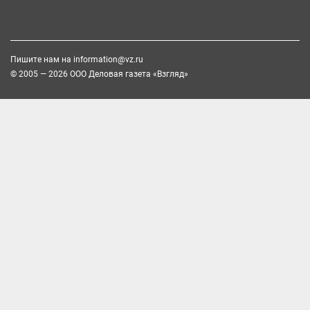
Пишите нам на
information@vz.ru
© 2005 — 2026 ООО Деловая газета «Взгляд»