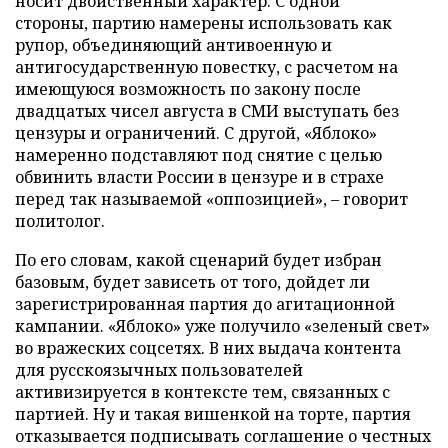
носит двойственный характер. С одной
стороны, партию намерены использовать как
рупор, объединяющий антивоенную и
антигосударственную повестку, с расчетом на
имеющуюся возможность по закону после
двадцатых чисел августа в СМИ выступать без
цензуры и ограничений. С другой, «Яблоко»
намеренно подставляют под снятие с целью
обвинить власти России в цензуре и в страхе
перед так называемой «оппозицией», – говорит
политолог.
По его словам, какой сценарий будет избран
базовым, будет зависеть от того, дойдет ли
зарегистрированная партия до агитационной
кампании. «Яблоко» уже получило «зеленый свет»
во вражеских соцсетях. В них выдача контента
для русскоязычных пользователей
активизируется в контексте тем, связанных с
партией. Ну и такая вишенкой на торте, партия
отказывается подписывать соглашение о честных