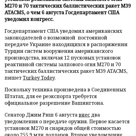
М270 и 70 тактических баллистических ракет М39
ATACMS, о чем 6 августа Госдепартамент США
уведомил конгресс.
Госдепартамент США уведомил американских
законодателей о возможной постоянной
передаче Украине находящихся в распоряжении
Турции систем вооружения американского
производства, включая 12 пусковых установок
реактивной системы залпового огня М270 и 70
тактических баллистических ракет М39 ATACMS,
пишет
Turkey Todey
.
Поскольку техника произведена в Соединенных
Штатах, для ее реэкспорта требуется
официальное разрешение Вашингтона.
Сенатор Джим Риш 6 августа
внес
два
уведомления о передаче оружия. Первое касается
установок M270 и снарядов общей стоимостью
около 255,9 млн долларов. Второе уведомление