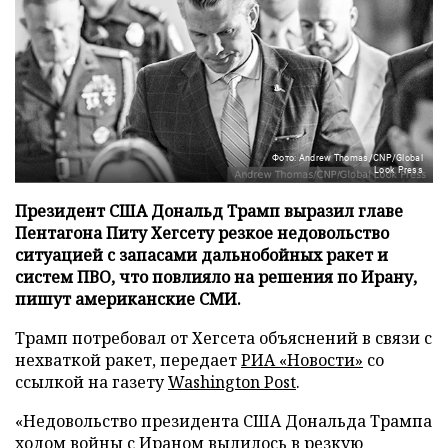
Фото: Andrew Thomas/CNP/Global
Look Press
Президент США Дональд Трамп выразил главе
Пентагона Питу Хегсету резкое недовольство
ситуацией с запасами дальнобойных ракет и
систем ПВО, что повлияло на решения по Ирану,
пишут американские СМИ.
Трамп потребовал от Хегсета объяснений в связи с
нехваткой ракет, передает
РИА «Новости»
со
ссылкой на газету
Washington Post
.
«Недовольство президента США Дональда Трампа
ходом войны с Ираном вылилось в резкую