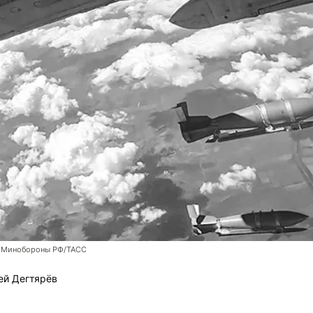
 Минобороны РФ/ТАСС
ей Дегтярёв