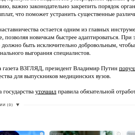
нию, важно законодательно закрепить порядок орга
ыплат, что поможет устранить существенные различ
наставничества остается одним из главных инструм
, позволяя новичкам быстрее адаптироваться. При 
 должно быть исключительно добровольным, чтобы 
нального выгорания специалистов.
а газета ВЗГЛЯД, президент Владимир Путин
поруч
ества для выпускников медицинских вузов.
а государства
уточнил
правила обязательной отрабо
И (0)
▼
i
i