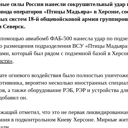
ные силы России нанесли сокрушительный удар 
звода операторов «Птицы Мадьяра» в Херсоне, с
ых систем 18-й общевойсковой армии группиров
 Северск.
 помощью авиабомб ФАБ-500 нанесла удар по подз
о размещения подразделения ВСУ «Птицы Мадьяра»
ами, который был рядом с подземной базой в Херсо
ости»
.
тате огневого воздействия было полностью уничтоже
ротивника, вероятно несколько иностранных специал
в, а также оборудование РЭБ, РЭР и устройства дл
добавил он.
жащий отметил, что это не первая ликвидированная
ния в подконтрольном Киеву Херсоне. Мирные жите
али.