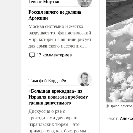
Геворг Мирзаян
означает многолетний период
Россия ничего не должна
уязвимости США, например,
Армении
перед Китаем.
Москва системно и жестко
разрушает тот фантастический
мир, который Пашинян рисует
для армянского населения.
Мир, где политические
17 комментариев
прожекты будут безусловно
оплачиваться за счет
российских
налогоплательщиков и где
Тимофей Бордачёв
Еревану за свои поступки не
«Большая крокодила» из
нужно отвечать.
Израиля показала проблему
границ допустимого
@ Пресс-служба
Дискуссия о рве с
крокодилами для охраны
Tекст:
Алекс
израильских тюрем – это
пример того, как быстро мы