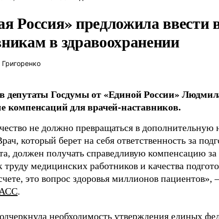
ая Россия» предложила ввести
вникам в здравоохранении
 Григоренко
в депутаты Госдумы от «Единой России» Людми
ие компенсаций для врачей-наставников.
чество не должно превращаться в дополнительную
Врач, который берет на себя ответственность за под
та, должен получать справедливую компенсацию за э
 труду медицинских работников и качества подготов
чете, это вопрос здоровья миллионов пациентов», 
АСС
.
одчеркнула необходимость утверждения единых фед