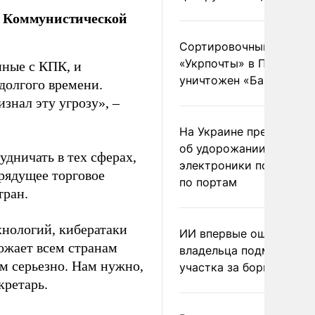
ы Коммунистической
Сортировочный пункт
«Укрпочты» в Павлогра
нные с КПК, и
уничтожен «Бандероль
 долгого времени.
знал эту угрозу», –
На Украине предупреди
об удорожании китайс
удничать в тех сферах,
электроники после уда
грядущее торговое
по портам
тран.
хнологий, кибератаки
ИИ впервые оштрафова
ожает всем странам
владельца подмосковн
им серьезно. Нам нужно,
участка за борщевик
кретарь.