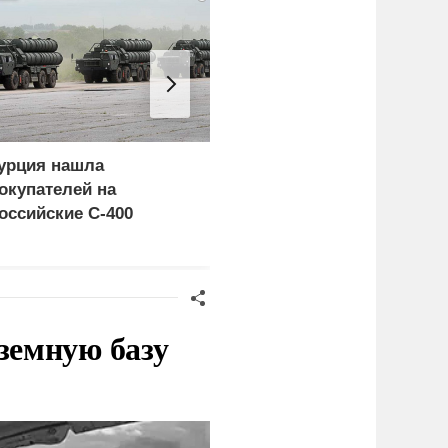
урция нашла
Россия больше не буде
окупателей на
церемониться - теперь
оссийские C-400
это законная цель в
Германии
земную базу