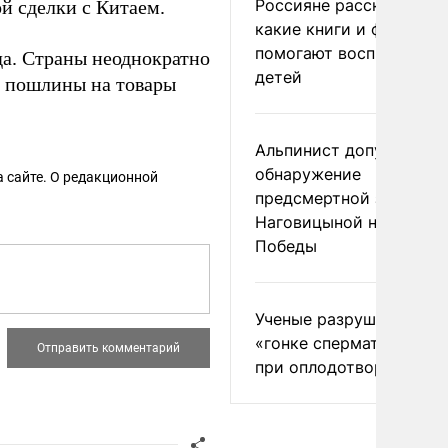
Россияне рассказали,
й сделки с Китаем.
какие книги и фильмы
помогают воспитывать
да. Страны неоднократно
детей
е пошлины на товары
Альпинист допустил
обнаружение
 сайте. О редакционной
предсмертной записки
Наговицыной на пике
Победы
Ученые разрушили миф
«гонке сперматозоидов
при оплодотворении