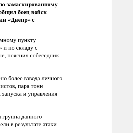
по замаскированному
ообщил боец войск
ки «Днепр» с
емному пункту
 и по складу с
не, пояснил собеседник
но более взвода личного
истов, пара тонн
я запуска и управления
 группа данного
ли в результате атаки