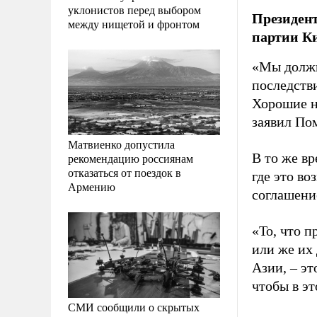
уклонистов перед выбором
Президен
между нищетой и фронтом
партии К
«Мы должн
последстви
Хорошие н
заявил По
Матвиенко допустила
В то же вр
рекомендацию россиянам
отказаться от поездок в
где это во
Армению
соглашени
«То, что п
или же их
Азии, – эт
чтобы в эт
СМИ сообщили о скрытых