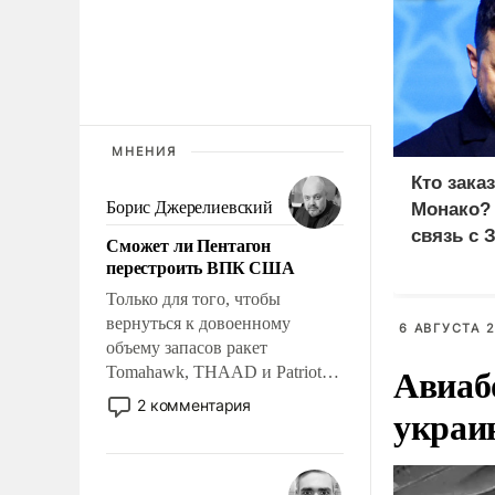
МНЕНИЯ
Кто зака
Борис Джерелиевский
Монако?
связь с 
Сможет ли Пентагон
перестроить ВПК США
Только для того, чтобы
вернуться к довоенному
6 АВГУСТА 2
объему запасов ракет
Авиаб
Tomahawk, THAAD и Patriot
США потребуется более трех
2 комментария
украи
лет. Даже небольшая война с
Ираном опустошила
американские арсеналы.
Сложившаяся ситуация