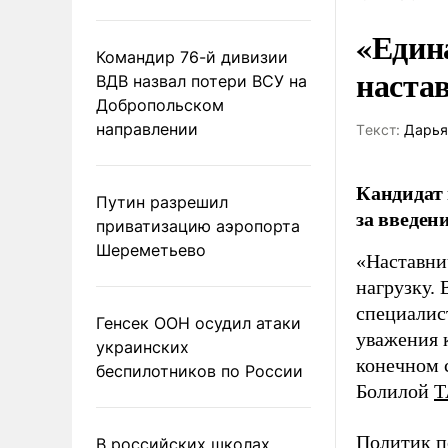
«Един
Командир 76-й дивизии
наста
ВДВ назвал потери ВСУ на
Добропольском
направлении
Tекст:
Дарья
Кандидат 
Путин разрешил
за введен
приватизацию аэропорта
Шереметьево
«Наставни
нагрузку. 
специалис
Генсек ООН осудил атаки
уважения к
украинских
конечном с
беспилотников по России
Болилой
Т
Политик п
В российских школах