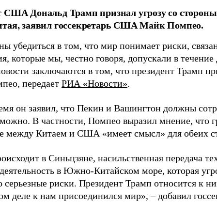
т США Дональд Трамп признал угрозу со сторон
итая, заявил госсекретарь США Майк Помпео.
ы убедиться в том, что мир понимает риски, связа
я, которые мы, честно говоря, допускали в течение
овости заключаются в том, что президент Трамп при
мпео, передает
РИА «Новости»
.
емя он заявил, что Пекин и Вашингтон должны сотр
зможно. В частности, Помпео выразил мнение, что 
е между Китаем и США «имеет смысл» для обеих с
роисходит в Синьцзяне, насильственная передача те
 деятельность в Южно-Китайском море, которая угр
о серьезные риски. Президент Трамп относится к н
ом деле к нам присоединился мир», – добавил госсе