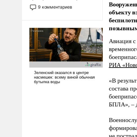
Вооружен
двигаемся по пути
9 комментариев
объекту в
революционных изменений.
То, что несколько лет назад
беспилотн
было образом для
позывным
псевдонаучной фантастики,
стало всерьез обсуждаемой
Авиация с
идеей.
временног
боеприпас
РИА «Нов
«В резуль
состава п
боеприпасо
БПЛА», – 
Военнослу
формирова
не пострад