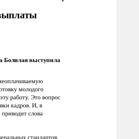
 выплаты
ла Болилая выступила
 неоплачиваемую
готовку молодого
ту работу. Это вопрос
ки кадров. И, в
– приводит слова
еральных стандартов.