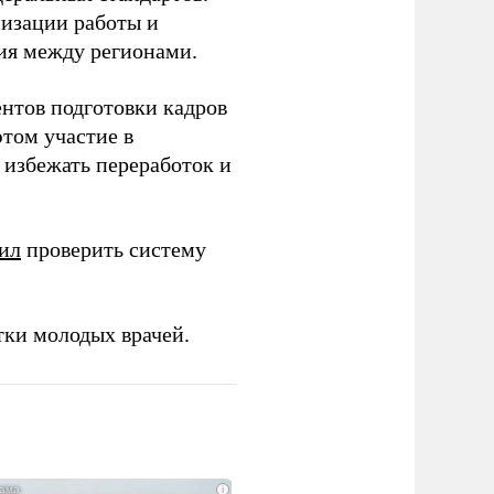
низации работы и
ия между регионами.
ентов подготовки кадров
этом участие в
избежать переработок и
ил
проверить систему
тки молодых врачей.
i