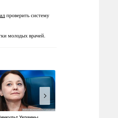
ил
проверить систему
тки молодых врачей.
инкульт Украины
Ребенок и женщина