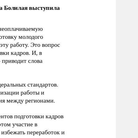
ла Болилая выступила
 неоплачиваемую
готовку молодого
ту работу. Это вопрос
ки кадров. И, в
– приводит слова
еральных стандартов.
низации работы и
ия между регионами.
ентов подготовки кадров
этом участие в
избежать переработок и