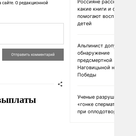
Россияне рассказали,
 сайте. О редакционной
какие книги и фильмы
помогают воспитывать
детей
Альпинист допустил
обнаружение
предсмертной записки
Наговицыной на пике
Победы
 выплаты
Ученые разрушили миф
«гонке сперматозоидов
при оплодотворении