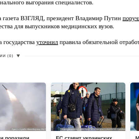
нального выгорания специалистов.
а газета ВЗГЛЯД, президент Владимир Путин
поруч
ества для выпускников медицинских вузов.
а государства
уточнил
правила обязательной отрабо
И (0)
▼
и поразили
ЕС ставит украинских
М