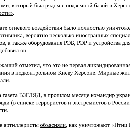
ами, который был рядом с подземной базой в Херсо
ости»
.
тате огневого воздействия было полностью уничтоже
ротивника, вероятно несколько иностранных специал
в, а также оборудование РЭБ, РЭР и устройства дл
добавил он.
жащий отметил, что это не первая ликвидированная
ния в подконтрольном Киеву Херсоне. Мирные жите
али.
а газета ВЗГЛЯД, в прошлом месяце командир укра
вди (в списке террористов и экстремистов в Росси
сти.
е артиллеристы
объясняли
, как уничтожают «Птиц 