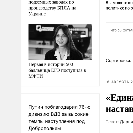
подземных заводах по
Вы можете к
производству БПЛА на
политике по 
Украине
Сортировка:
Первая в истории 500-
балльница ЕГЭ поступила в
МФТИ
6 АВГУСТА 2
«Един
наста
Путин поблагодарил 76-ю
дивизию ВДВ за высокие
темпы наступления под
Tекст:
Дарья
Добропольем