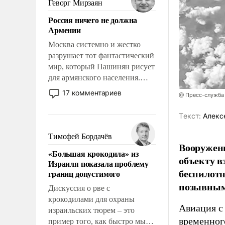
Геворг Мирзаян
означает многолетний период
Россия ничего не должна
уязвимости США, например,
Армении
перед Китаем.
Москва системно и жестко
разрушает тот фантастический
мир, который Пашинян рисует
для армянского населения.
Мир, где политические
17 комментариев
@ Пресс-служба
прожекты будут безусловно
оплачиваться за счет
Tекст:
Алекс
российских
налогоплательщиков и где
Тимофей Бордачёв
Еревану за свои поступки не
Вооружен
«Большая крокодила» из
нужно отвечать.
объекту в
Израиля показала проблему
беспилотн
границ допустимого
позывным
Дискуссия о рве с
крокодилами для охраны
Авиация с
израильских тюрем – это
временног
пример того, как быстро мы