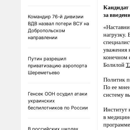
Кандидат 
за введен
Командир 76-й дивизии
ВДВ назвал потери ВСУ на
«Наставни
Добропольском
нагрузку. 
направлении
специалис
уважения к
конечном с
Путин разрешил
Болилой
Т
приватизацию аэропорта
Шереметьево
Политик п
По ее мне
Генсек ООН осудил атаки
систему в
украинских
беспилотников по России
Институт 
в медицине
программе
В российских школах