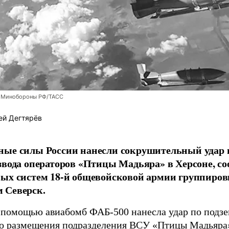
 Минобороны РФ/ТАСС
ей Дегтярёв
ные силы России нанесли сокрушительный удар 
звода операторов «Птицы Мадьяра» в Херсоне, с
ых систем 18-й общевойсковой армии группиров
 Северск.
 помощью авиабомб ФАБ-500 нанесла удар по подз
о размещения подразделения ВСУ «Птицы Мадьяра»