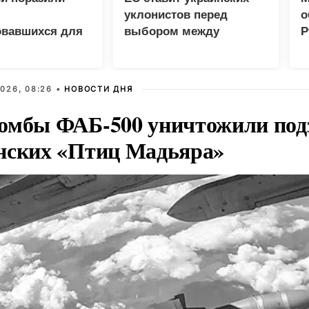
уклонистов перед
о
овавшихся для
выбором между
Р
 грузов ВСУ
нищетой и фронтом
н
б
026, 08:26 •
НОВОСТИ ДНЯ
омбы ФАБ-500 уничтожили под
нских «Птиц Мадьяра»