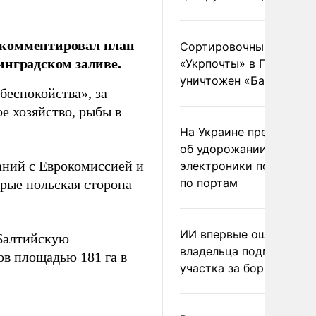
окомментировал план
Сортировочный пункт
инградском заливе.
«Укрпочты» в Павлогра
уничтожен «Бандероль
беспокойства», за
е хозяйство, рыбы в
На Украине предупреди
об удорожании китайс
аний с Еврокомиссией и
электроники после уда
по портам
орые польская сторона
ИИ впервые оштрафова
 Балтийскую
владельца подмосковн
ов площадью 181 га в
участка за борщевик