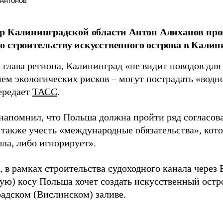
Антонов
ор Калининградской области Антон Алиханов пр
 строительству искусственного острова в Калин
 глава региона, Калининград «не видит поводов для 
ем экологических рисков – могут пострадать «водно
передает
ТАСС
.
напомнил, что Польша должна пройти ряд согласов
а также учесть «международные обязательства», кот
ла, либо игнорирует».
 в рамках строительства судоходного канала через
ую) косу Польша хочет создать искусственный остр
адском (Вислинском) заливе.