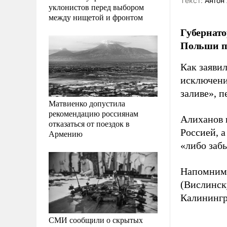
Tекст:
Антон 
уклонистов перед выбором
между нищетой и фронтом
Губернат
Польши по
Как заявил
исключени
заливе», 
Матвиенко допустила
рекомендацию россиянам
Алиханов 
отказаться от поездок в
Россией, 
Армению
«либо забы
Напомним,
(Вислинск
Калинингр
СМИ сообщили о скрытых