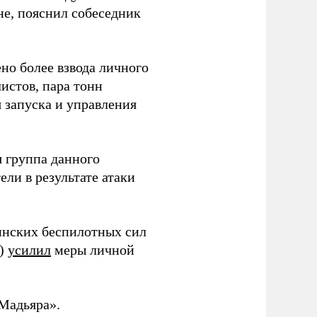
не, пояснил собеседник
но более взвода личного
истов, пара тонн
я запуска и управления
 группа данного
ли в результате атаки
инских беспилотных сил
и)
усилил
меры личной
Мадьяра».