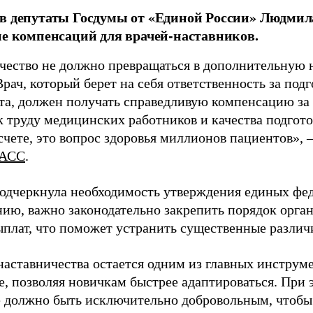
в депутаты Госдумы от «Единой России» Людми
ие компенсаций для врачей-наставников.
чество не должно превращаться в дополнительную
Врач, который берет на себя ответственность за под
та, должен получать справедливую компенсацию за э
 труду медицинских работников и качества подготов
чете, это вопрос здоровья миллионов пациентов», 
АСС
.
одчеркнула необходимость утверждения единых фед
нию, важно законодательно закрепить порядок орга
ыплат, что поможет устранить существенные различ
наставничества остается одним из главных инструм
, позволяя новичкам быстрее адаптироваться. При 
 должно быть исключительно добровольным, чтобы 