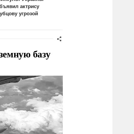
бъявил актрису
погибли из-за циклона
убцову угрозой
со шквалистым ветром
ациональной
в Смоленске
езопасности
земную базу