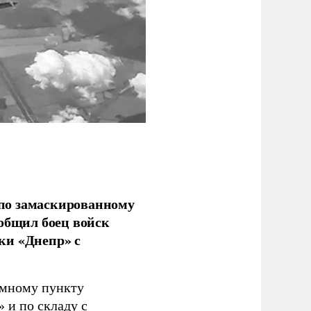
по замаскированному
ообщил боец войск
ки «Днепр» с
емному пункту
 и по складу с