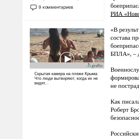
двигаемся по пути
боеприпас
9 комментариев
революционных изменений.
РИА «Нов
То, что несколько лет назад
было образом для
«В резуль
псевдонаучной фантастики,
состава п
стало всерьез обсуждаемой
боеприпасо
идеей.
БПЛА», – 
Военнослу
формирова
не пострад
Как писал
Роберт Бро
безопасно
Российски