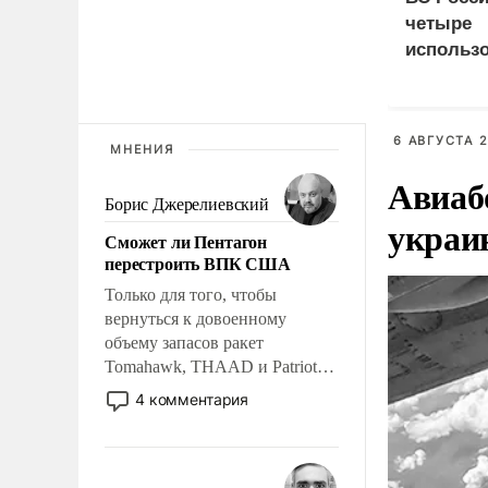
четыре
использ
доставки
судна
6 АВГУСТА 2
МНЕНИЯ
Авиаб
Борис Джерелиевский
украи
Сможет ли Пентагон
перестроить ВПК США
Только для того, чтобы
вернуться к довоенному
объему запасов ракет
Tomahawk, THAAD и Patriot
США потребуется более трех
4 комментария
лет. Даже небольшая война с
Ираном опустошила
американские арсеналы.
Сложившаяся ситуация