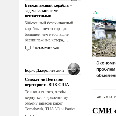
ответственность, помогать
Безэкипажный корабль –
слабым, идти вперед и
задача со многими
адаптироваться.
неизвестными
500-тонный безэкипажный
корабль – нечто гораздо
большее, чем небольшие
безэкипажные катера,
применение которых уже
2 комментария
стало обыденностью. Задача по
созданию такого корабля очень
сложна и амбициозна. Однако
Экономи
и ее реализация радикально
проблем
Борис Джерелиевский
поднимет наши боевые
обмелен
Сможет ли Пентагон
возможности.
перестроить ВПК США
Только для того, чтобы
вернуться к довоенному
6 АВГУСТА 2
объему запасов ракет
СМИ с
Tomahawk, THAAD и Patriot
США потребуется более трех