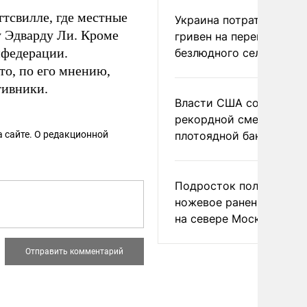
тсвилле, где местные
Украина потратила 1 мл
у Эдварду Ли. Кроме
гривен на переименова
федерации.
безлюдного села
то, по его мнению,
тивники.
Власти США сообщили 
рекордной смертности 
 сайте. О редакционной
плотоядной бактерии
Подросток получил
ножевое ранение в дра
на севере Москвы