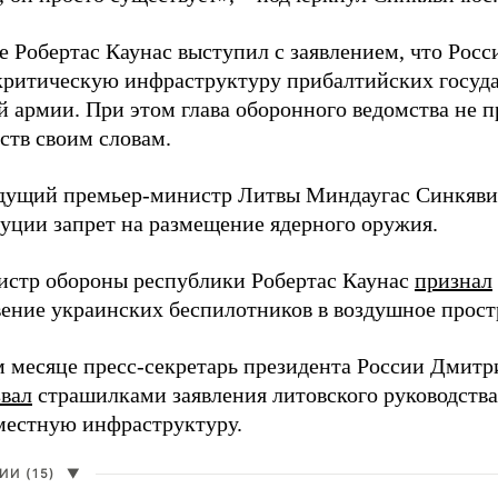
е Робертас Каунас выступил с заявлением, что Росс
 критическую инфраструктуру прибалтийских госуда
й армии. При этом глава оборонного ведомства не 
ств своим словам.
дущий премьер-министр Литвы Миндаугас Синкяв
туции запрет на размещение ядерного оружия.
истр обороны республики Робертас Каунас
признал
ение украинских беспилотников в воздушное прост
 месяце пресс-секретарь президента России Дмитр
звал
страшилками заявления литовского руководств
 местную инфраструктуру.
И (15)
▼