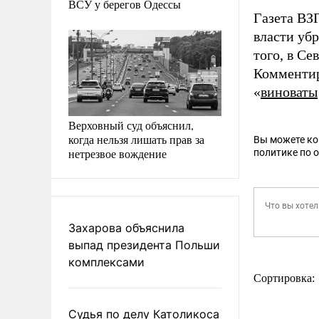
ВСУ у берегов Одессы
Газета В
власти уб
того, в С
Комментир
«
виноваты
Верховный суд объяснил,
когда нельзя лишать прав за
Вы можете к
нетрезвое вождение
политике по 
Захарова объяснила
выпад президента Польши
комплексами
Сортировка:
Судья по делу Католикоса