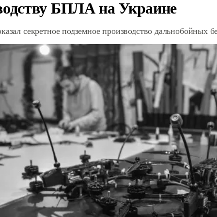
водству БПЛА на Украине
оказал секретное подземное производство дальнобойных б