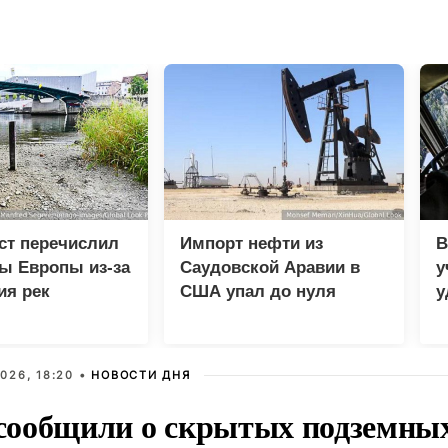
ст перечислил
Импорт нефти из
В
ы Европы из-за
Саудовской Аравии в
у
ия рек
США упал до нуля
у
м
026, 18:20 •
НОВОСТИ ДНЯ
ообщили о скрытых подземных 