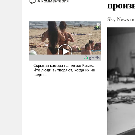
произ
4 комментария
лет. Даже небольшая война с
Ираном опустошила
Sky News п
американские арсеналы.
Сложившаяся ситуация
означает многолетний период
уязвимости США, например,
перед Китаем.