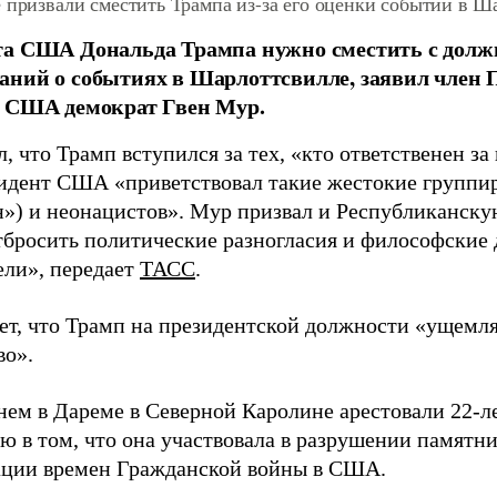
 призвали сместить Трампа из-за его оценки событий в Ш
а США Дональда Трампа нужно сместить с должно
ний о событиях в Шарлоттсвилле, заявил член 
а США демократ Гвен Мур.
, что Трамп вступился за тех, «кто ответственен за
зидент США «приветствовал такие жестокие группир
н») и неонацистов». Мур призвал и Республиканск
тбросить политические разногласия и философские 
ели», передает
ТАСС
.
ет, что Трамп на президентской должности «ущемл
во».
нем в Дареме в Северной Каролине арестовали 22-
ю в том, что она участвовала в разрушении памятн
ции времен Гражданской войны в США.