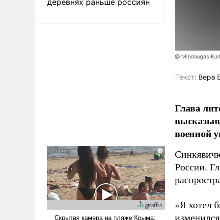
деревнях раньше россиян
@ Mindaugas Kul
Tекст:
Вера 
Глава лит
высказыв
военной у
Синкявичю
России. Гл
распростр
«Я хотел б
изменился