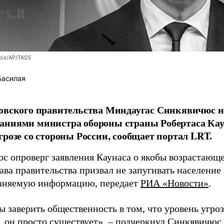
bis/AP/TASS
Басилая
овского правительства Миндаугас Синкявичюс не
аниями министра обороны страны Робертаса Кау
грозе со стороны России, сообщает портал LRT.
с опроверг заявления Каунаса о якобы возрастающе
ава правительства призвал не запугивать население
аняемую информацию, передает
РИА «Новости»
.
ы заверить общественность в том, что уровень угро
, он просто существует», – подчеркнул Синкявичюс.