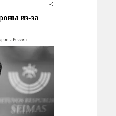
роны из-за
тороны России