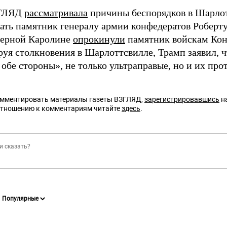
ЗГЛЯД
рассматривала
причины беспорядков в Шарлот
рать памятник генералу армии конфедератов Роберт
еверной Каролине
опрокинули
памятник войскам Кон
уя столкновения в Шарлоттсвилле, Трамп заявил, ч
обе стороны», не только ультраправые, но и их про
омментировать материалы газеты ВЗГЛЯД,
зарегистрировавшись
на
отношению к комментариям читайте
здесь
.