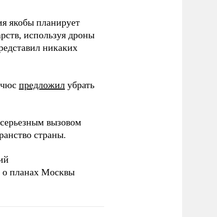
ия якобы планирует
рств, используя дроны
представил никаких
ичюс
предложил
убрать
серьезным вызовом
ранство страны.
ий
а о планах Москвы