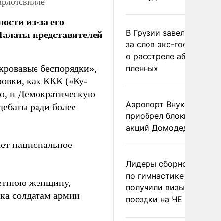
арлотсвилле
сти из-за его
Палаты представителей
В Грузии завели дело и
за слов экс-госминист
о расстреле абхазских
 кровавые беспорядки»,
пленных
овки, как ККК («Ку-
ую, и Демократическую
Аэропорт Внуково
дебаты ради более
приобрел блокпакет
акций Домодедово
яет национальное
Лидеры сборной Росси
по гимнастике не
летнюю женщину,
получили визы для
ика солдатам армии
поездки на ЧЕ