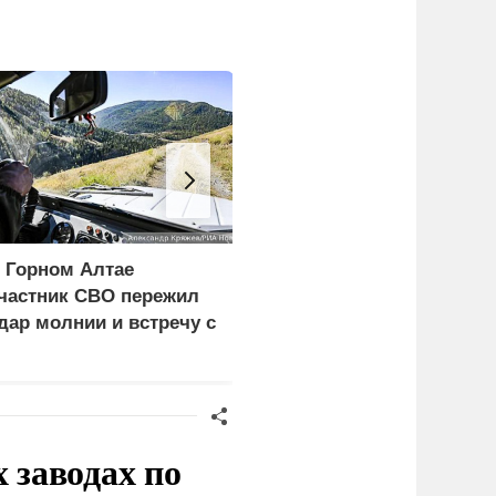
 Горном Алтае
Российские
частник СВО пережил
синхронистки выиграли
дар молнии и встречу с
золото на чемпионате
едведем
Европы в Париже
заводах по