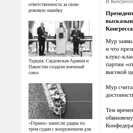
В Конгрессе
ответственность за свою
роковую ошибку
Президент
высказыва
Конгресс
Мур заявил
и что пре
клукс-кла
Турция, Саудовская Аравия и
партии «о
Пакистан создали военный
высокой ц
союз
Мур счита
достоинст
Тем време
обвиняему
«Герани» нанесли удары по
Конфедера
трем судам с вооружением для