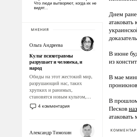
Днем ране
атаковать
украинско
МНЕНИЯ
доказатель
Ольга Андреева
В июне бу
Культ психотравмы
разрушает и человека, и
из консти
народ
В мае мин
Обиды на этот жестокий мир,
разрушающий нас, таких
проникнов
хрупких и ранимых,
становятся новым культом,
В прошлом
постепенно вытесняя и
4 комментария
Песков
на
отменяя традиционное
атаковать
требование к человеку – быть
мужественным и твердым под
ударами судьбы, брать на себя
КОММЕНТАРИ
Александр Тимохин