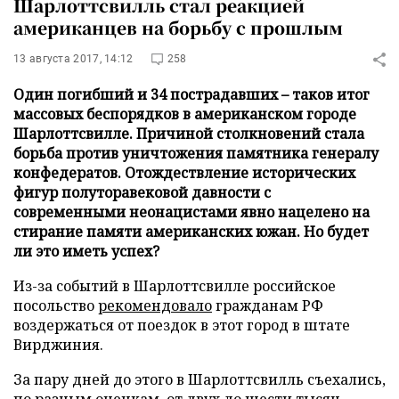
Шарлоттсвилль стал реакцией
американцев на борьбу с прошлым
13 августа 2017, 14:12
258
Один погибший и 34 пострадавших – таков итог
массовых беспорядков в американском городе
Шарлоттсвилле. Причиной столкновений стала
борьба против уничтожения памятника генералу
конфедератов. Отождествление исторических
фигур полуторавековой давности с
современными неонацистами явно нацелено на
стирание памяти американских южан. Но будет
ли это иметь успех?
Из-за событий в Шарлоттсвилле российское
посольство
рекомендовало
гражданам РФ
воздержаться от поездок в этот город в штате
Вирджиния.
За пару дней до этого в Шарлоттсвилль съехались,