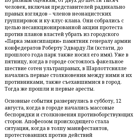
по разным оценкам, от двух до шести тысяч
человек, включая представителей радикально
правых взглядов – членов неонацистских
группировок и ку-клус-клана. Они собрались с
целью несанкционированной акции протеста
против планов властей убрать из городского
«Парка эмансипации» памятник генералу армии
конфедератов Роберту Эдварду Ли (кстати, до
прошлого года парк также носил его имя). Уже в
пятницу, когда в городе состоялось факельное
шествие сотен ультраправых, в Шарлоттсвилле
начались первые столкновения между ними и их
противниками, также съехавшимися в город.
Тогда же прошли и первые аресты.
Основные события развернулись в субботу, 12
августа, когда в городе начались массовые
беспорядки и столкновения противоборствующих
сторон. Апофеозом происходящего стала
ситуация, когда в толпу манифестантов,
протестовавших против действий