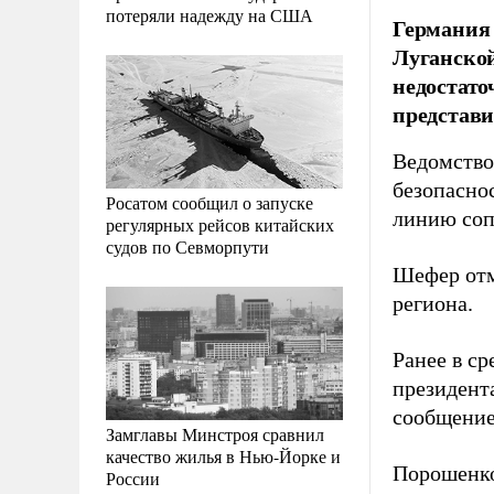
потеряли надежду на США
Германия
Луганской
недостато
представ
Ведомство
безопасно
Росатом сообщил о запуске
линию соп
регулярных рейсов китайских
судов по Севморпути
Шефер отм
региона.
Ранее в с
президент
сообщение
Замглавы Минстроя сравнил
качество жилья в Нью-Йорке и
Порошенко
России