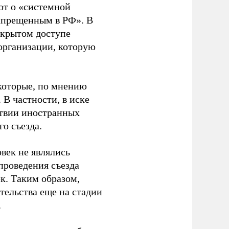
ют о «системной
апрещенным в РФ». В
ткрытом доступе
организации, которую
которые, по мнению
В частности, в иске
тствии иностранных
о съезда.
век не являлись
проведения съезда
ек. Таким образом,
тельства еще на стадии
.