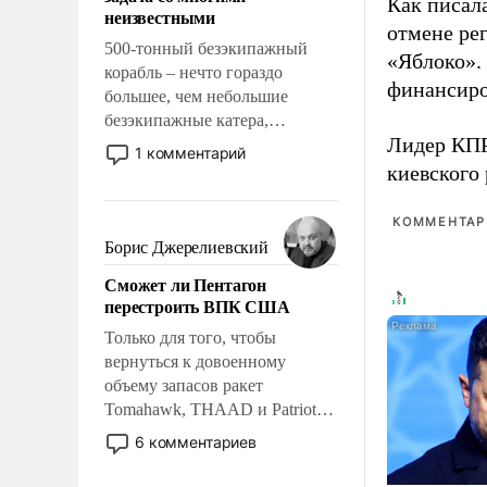
адаптироваться.
Как писал
неизвестными
отмене ре
500-тонный безэкипажный
«Яблоко».
корабль – нечто гораздо
финансиро
большее, чем небольшие
безэкипажные катера,
Лидер КП
применение которых уже
1 комментарий
стало обыденностью. Задача по
киевского
созданию такого корабля очень
сложна и амбициозна. Однако
КОММЕНТАРИ
и ее реализация радикально
Борис Джерелиевский
поднимет наши боевые
Сможет ли Пентагон
возможности.
перестроить ВПК США
Только для того, чтобы
вернуться к довоенному
объему запасов ракет
Tomahawk, THAAD и Patriot
США потребуется более трех
6 комментариев
лет. Даже небольшая война с
Ираном опустошила