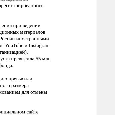
зарегистрированного
шения при ведении
ационных материалов
в России иностранными
я YouTube и Instagram
ганизацией).
густа превысила 55 млн
фонда.
ацию превысили
ного размера
основанием для отмены
фициальном сайте