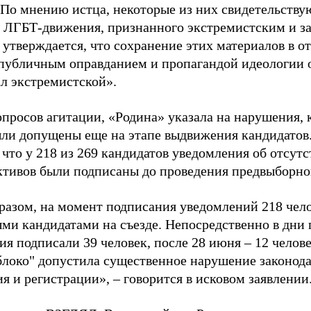
 По мнению истца, некоторые из них свидетельству
 ЛГБТ-движения, признанного экстремистским и з
 утверждается, что сохранение этих материалов в о
«публичным оправданием и пропагандой идеологии 
ал экстремистской».
просов агитации, «Родина» указала на нарушения, 
ыли допущены еще на этапе выдвижения кандидатов. 
 что у 218 из 269 кандидатов уведомления об отсу
активов были подписаны до проведения предвыборног
разом, на момент подписания уведомлений 218 чело
ми кандидатами на съезде. Непосредственно в дни 
я подписали 39 человек, после 28 июня – 12 челов
блоко" допустила существенное нарушение законода
 и регистрации», – говорится в исковом заявлении