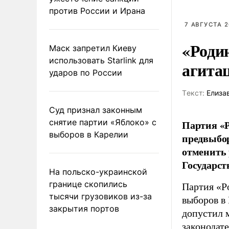
против России и Ирана
7 АВГУСТА 2
«Роди
Маск запретил Киеву
использовать Starlink для
агита
ударов по России
Tекст:
Елиза
Суд признал законным
снятие партии «Яблоко» с
Партия «Р
выборов в Карелии
предвыбор
отменить 
Государст
На польско-украинской
границе скопились
Партия «Р
тысячи грузовиков из-за
выборов в
закрытия портов
допустил 
законодат