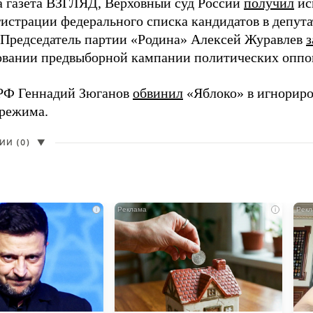
а газета ВЗГЛЯД, Верховный суд России
получил
ис
гистрации федерального списка кандидатов в депут
 Председатель партии «Родина» Алексей Журавлев
з
вании предвыборной кампании политических оппо
РФ Геннадий Зюганов
обвинил
«Яблоко» в игнорир
 режима.
И (0)
▼
i
i