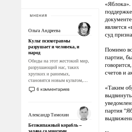
«Яблока».
поддержке
МНЕНИЯ
документе
является 
Ольга Андреева
суд призн
Культ психотравмы
разрушает и человека, и
Помимо во
народ
партии, б
Обиды на этот жестокий мир,
говорится,
разрушающий нас, таких
счетов и 
хрупких и ранимых,
становятся новым культом,
постепенно вытесняя и
«Таким об
6 комментариев
отменяя традиционное
выдвинуты
требование к человеку – быть
уведомлени
мужественным и твердым под
партия "Я
ударами судьбы, брать на себя
Александр Тимохин
выдвижения
ответственность, помогать
Безэкипажный корабль –
слабым, идти вперед и
задача со многими