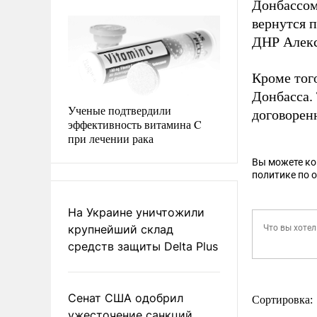
Донбассо
вернутся 
ДНР Алекс
Кроме тог
Донбасса.
Ученые подтвердили
договоренн
эффективность витамина C
при лечении рака
Вы можете к
политике по 
На Украине уничтожили
крупнейший склад
средств защиты Delta Plus
Сенат США одобрил
Сортировка:
ужесточение санкций