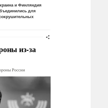
краина и Финляндия
Пощечина всей системе
бъединились для
правосудия: что
сокрушительных
натворил сын
анкций" против России
украинского олигарха
роны из-за
тороны России