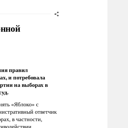
онной
ния правил
ах, и потребовала
ртии на выборах в
уд.
нять «Яблоко» с
инистративный ответчик
ах, в частности,
тиводействии