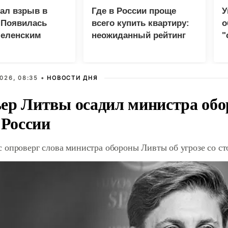
зал взрыв в
Где в России проще
У
 Появилась
всего купить квартиру:
о
Зеленским
неожиданный рейтинг
"
с
026, 08:35 •
НОВОСТИ ДНЯ
ер Литвы осадил министра обо
 России
 опроверг слова министра обороны Ливты об угрозе со с