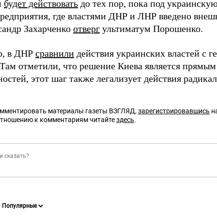
м
будет действовать
до тех пор, пока под украинск
предприятия, где властями ДНР и ЛНР введено внешн
андр Захарченко
отверг
ультиматум Порошенко.
о, в ДНР
сравнили
действия украинских властей с г
 Там отметили, что решение Киева является прям
остей, этот шаг также легализует действия радикал
омментировать материалы газеты ВЗГЛЯД,
зарегистрировавшись
на
отношению к комментариям читайте
здесь
.