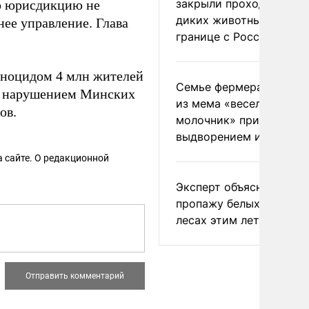
закрыли проходы для
ую юрисдикцию не
диких животных на
ее управление. Глава
границе с Россией
еноцидом 4 млн жителей
Семье фермера Уолкер
ым нарушением Минских
из мема «веселый
ов.
молочник» пригрозили
выдворением из Росси
 сайте. О редакционной
Эксперт объяснил
пропажу белых грибов 
лесах этим летом