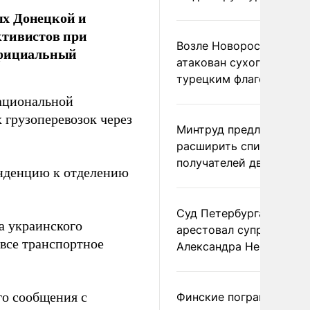
ых Донецкой и
ктивистов при
Возле Новороссийска
официальный
атакован сухогруз под
турецким флагом
ациональной
 грузоперевозок через
Минтруд предложил
расширить список
получателей двух пенс
енденцию к отделению
Суд Петербурга заочно
а украинского
арестовал супругу
все транспортное
Александра Невзорова
го сообщения с
Финские пограничники