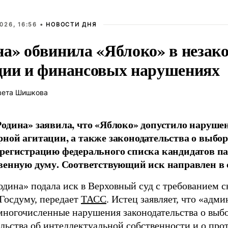
026, 16:56 •
НОВОСТИ ДНЯ
на» обвинила «Яблоко» в незак
ции и финансовых нарушениях
вета Шишкова
одина» заявила, что «Яблоко» допустило наруше
ной агитации, а также законодательства о выбор
регистрацию федерального списка кандидатов па
венную думу. Соответствующий иск направлен в с
одина» подала иск в Верховный суд с требованием с
 Госдуму, передает
ТАСС
. Истец заявляет, что «адм
многочисленные нарушения законодательства о выбор
ельства об интеллектуальной собственности и о про