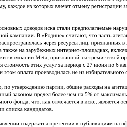
му, каждое из которых влечет отмену регистрации 
основных доводов иска стали предполагаемые нару
ной кампании. В «Родине» считают, что часть агит
распространялась через ресурсы лиц, признанных 
 а также на зарубежных интернет-площадках, включа
жит компании Meta, признанной экстремистской ор
 стоимость этих услуг за период с 27 июня по 6 ав
и этом оплата производилась не из избирательного 
о, по утверждению партии, общие расходы на агит
нный законом предел более чем на 5% от максималь
ного фонда, что, как отмечается в иске, является 
ии списка кандидатов.
аявлении содержатся претензии к публикациям на о