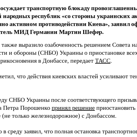
 осуждает транспортную блокаду провозглашенн
 народных республик «со стороны украинских а
чно активном противодействии Киева», заявил 
итель МИД Германии Мартин Шефер.
 также выразило озабоченность решением Совета н
сти и обороны (СНБО) Украины о приостановке всех
рикосновения в Донбассе, передает
ТАСС
.
етил, что действия киевских властей усиливают т
реду СНБО Украины после соответствующего призыв
а Петра Порошенко
принял решение
приостановить 
 (не только железнодорожное) с Донбассом.
 в среду заявил, что полная остановка транспортно