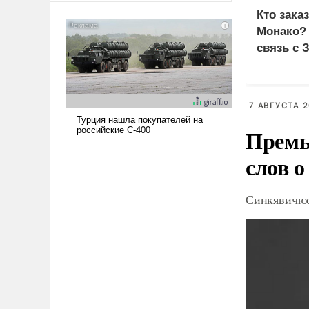
американские арсеналы.
Кто зака
Сложившаяся ситуация
Монако?
означает многолетний период
связь с 
уязвимости США, например,
перед Китаем.
7 АВГУСТА 2
Премь
слов о
Синкявичюс