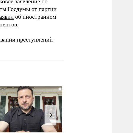
ковое заявление об
аты Госдумы от партии
аявил
об иностранном
нентов.
овании преступлений
i