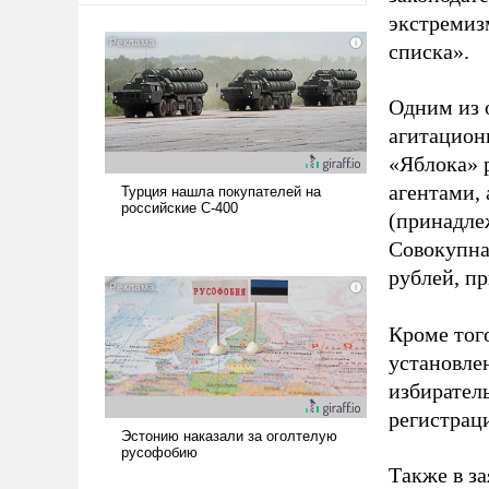
экстремиз
списка».
Одним из 
агитацион
«Яблока» 
агентами,
(принадле
Совокупная
рублей, пр
Кроме тог
установле
избиратель
регистрац
Также в з