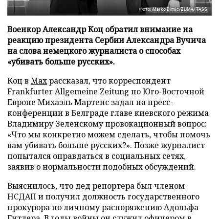
Фото: Marko Dimic/ZUMA/TASS
Военкор Александр Коц обратил внимание на
реакцию президента Сербии Александра Вучича
на слова немецкого журналиста о способах
«убивать больше русских».
Коц в
Мах
рассказал, что корреспондент
Frankfurter Allgemeine Zeitung по Юго-Восточной
Европе Михаэль Мартенс задал на пресс-
конференции в Белграде главе киевского режима
Владимиру Зеленскому провокационный вопрос:
«Что мы конкретно можем сделать, чтобы помочь
вам убивать больше русских?». Позже журналист
попытался оправдаться в социальных сетях,
заявив о нормальности подобных обсуждений.
Выяснилось, что дед репортера был членом
НСДАП и получил должность государственного
прокурора по личному распоряжению Адольфа
Гитлера. В годы войны он служил офицером в