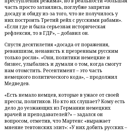
преступления режима», но в реальности «большая
часть просто затаились, поглубже запрятав
досаду и обиду из-за того, что не получилось у
них построить Третий рейх с русскими рабами».
«Если где и была серьезная историческая
рефлексия, то в ГДР», – добавил он.
Спустя десятилетия «досада от поражения,
реваншизм, ненависть к презренным русским
только росли». «Они, политики немецкие и
бизнес, улыбались и думали о том, когда смогут
нам отомстить. Ресентимент – это часть
немецкого политического кода», – продолжил
Медведев.
«Есть немало немцев, которые в ужасе от своей
прессы, политиков. Но кто их слушает? Кому есть
дело до уезжающих из Германии немецких
врачей и преподавателей?» – задался он
вопросом, отметив, что Мартенс «выражает
мнение тевтонских элит»: «У них добить русских –