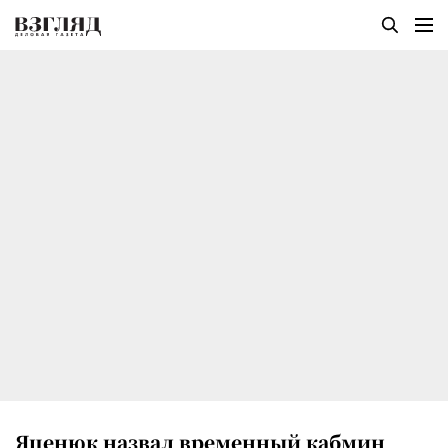
Яценюк назвал временный кабмин