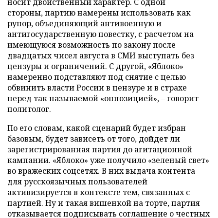
носит двойственный характер. С одной
стороны, партию намерены использовать как
рупор, объединяющий антивоенную и
антигосударственную повестку, с расчетом на
имеющуюся возможность по закону после
двадцатых чисел августа в СМИ выступать без
цензуры и ограничений. С другой, «Яблоко»
намеренно подставляют под снятие с целью
обвинить власти России в цензуре и в страхе
перед так называемой «оппозицией», – говорит
политолог.
По его словам, какой сценарий будет избран
базовым, будет зависеть от того, дойдет ли
зарегистрированная партия до агитационной
кампании. «Яблоко» уже получило «зеленый свет»
во вражеских соцсетях. В них выдача контента
для русскоязычных пользователей
активизируется в контексте тем, связанных с
партией. Ну и такая вишенкой на торте, партия
отказывается подписывать соглашение о честных