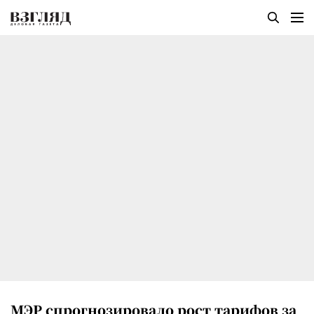
МЭР спрогнозировало рост тарифов за