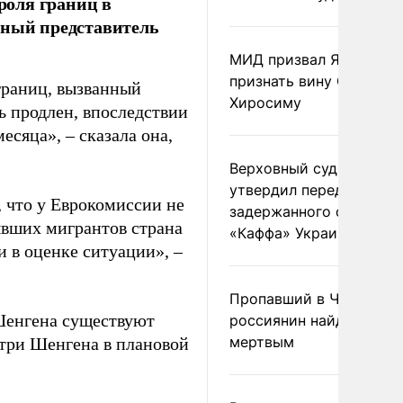
роля границ в
ьный представитель
МИД призвал Японию
признать вину США за
границ, вызванный
Хиросиму
ь продлен, впоследствии
есяца», – сказала она,
Верховный суд Швеции
утвердил передачу
, что у Еврокомиссии не
задержанного сухогруз
ывших мигрантов страна
«Каффа» Украине
 в оценке ситуации», –
Пропавший в Черногор
Шенгена существуют
россиянин найден
мертвым
утри Шенгена в плановой