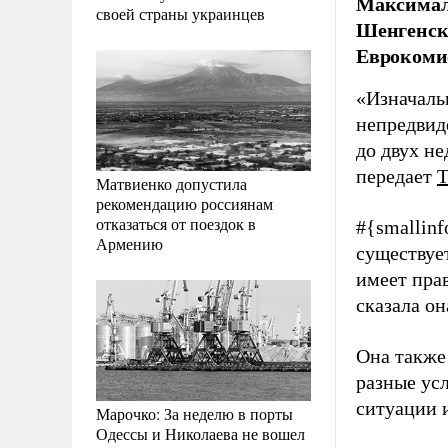
Максималь
своей страны украинцев
Шенгенско
Еврокоми
«Изначаль
непредвид
до двух не
передает
Матвиенко допустила
рекомендацию россиянам
отказаться от поездок в
#{smallinf
Армению
существуе
имеет пра
сказала он
Она также
разные ус
ситуации 
Марочко: За неделю в порты
Одессы и Николаева не вошел