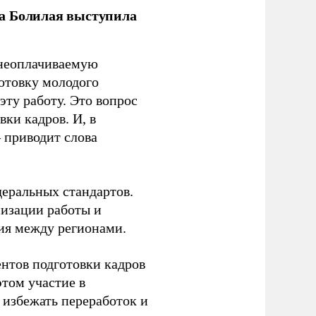
ла Болилая выступила
 неоплачиваемую
готовку молодого
ту работу. Это вопрос
ки кадров. И, в
– приводит слова
еральных стандартов.
низации работы и
ия между регионами.
ентов подготовки кадров
этом участие в
избежать переработок и