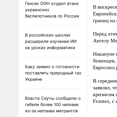
Генсек ООН осудил атаки
В воскрес
украинских
Европейс
беспилотников по России
границ на
Перед эти
В российских школах
Ангелу Ме
расширили изучение ИИ
на уроках информатики
Накануне 
беженцев, 
Баку заявил о готовности
Евросоюз
поставлять природный газ
Украине
В середин
заявлял, 
кризисом 
Власти Сеуты сообщили о
Frontex, с
гибели более 100 человек
из-за наплыва мигрантов