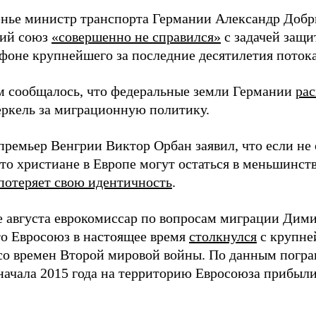
енье министр транспорта Германии Александр Добри
кий союз
«совершенно не справился»
с задачей защи
 фоне крупнейшего за последние десятилетия потока
м сообщалось, что федеральные земли Германии
ра
ркель за миграционную политику.
премьер Венгрии Виктор Орбан заявил, что если не
то христиане в Европе могут остаться в меньшинств
потеряет свою идентичность
.
е августа еврокомиссар по вопросам миграции Дим
что Евросоюз в настоящее время
столкнулся
с крупн
со времен Второй мировой войны. По данным погра
 начала 2015 года на территорию Евросоюза прибыли