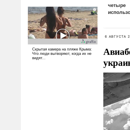
было образом для
четыре
псевдонаучной фантастики,
использ
стало всерьез обсуждаемой
доставки
идеей.
судна
6 АВГУСТА 2
Авиаб
украи