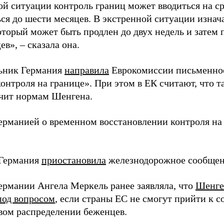
ой ситуации контроль границ может вводиться на ср
ься до шести месяцев. В экстренной ситуации изнач
оторый может быть продлен до двух недель и затем 
ев», – сказала она.
ьник Германия
направила
Еврокомиссии письменное
онтроля на границе». При этом в ЕК считают, что 
чит нормам Шенгена.
Германией о временном восстановлении контроля на
 Германия
приостановила
железнодорожное сообщен
ермании Ангела Меркель ранее заявляла, что
Шенге
под вопросом
, если страны ЕС не смогут прийти к 
вом распределении беженцев.