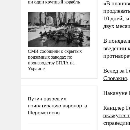
ни один крупный корабль
«В планов
продлеват
10 дней, к
двух месяц
В понедел
введении к
СМИ сообщили о скрытых
противоре
подземных заводах по
производству БПЛА на
Украине
Вслед за 
Словакия
.
Накануне
Путин разрешил
приватизацию аэропорта
Канцлер Г
Шереметьево
окажутся 
справедли