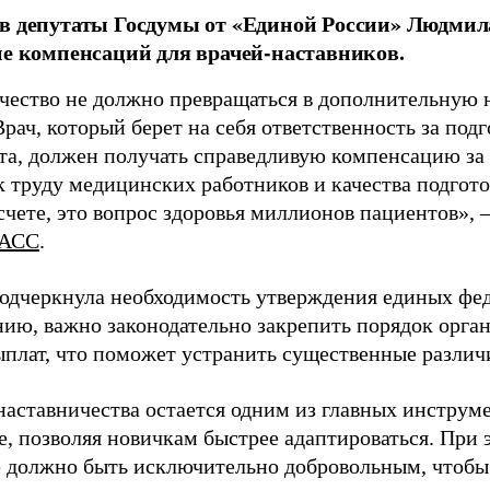
в депутаты Госдумы от «Единой России» Людми
ие компенсаций для врачей-наставников.
чество не должно превращаться в дополнительную
Врач, который берет на себя ответственность за под
та, должен получать справедливую компенсацию за э
 труду медицинских работников и качества подготов
чете, это вопрос здоровья миллионов пациентов», 
АСС
.
одчеркнула необходимость утверждения единых фед
нию, важно законодательно закрепить порядок орга
ыплат, что поможет устранить существенные различ
наставничества остается одним из главных инструм
, позволяя новичкам быстрее адаптироваться. При 
 должно быть исключительно добровольным, чтобы 