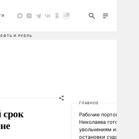
ТИ
НЕФТЬ И РУБЛЬ
ГЛАВНОЕ
 срок
Рабочие портов Одессы
ене
Николаева готовятся к
увольнениям из-за
остановки судоходства