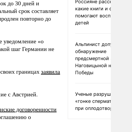
Россияне рассказали,
ок до 30 дней и
какие книги и фильмы
альный срок составляет
помогают воспитывать
продлен повторно до
детей
 уведомление «о
Альпинист допустил
такой шаг Германии не
обнаружение
предсмертной записки
Наговицыной на пике
 своих границах
заявила
Победы
ие с Австрией.
Ученые разрушили миф
«гонке сперматозоидов
при оплодотворении
нские договоренности
соглашению о