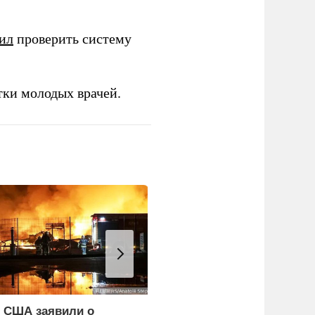
ил
проверить систему
тки молодых врачей.
 США заявили о
WP: Трамп отчитал