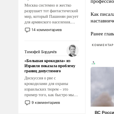
профессио
Москва системно и жестко
разрушает тот фантастический
Как писал
мир, который Пашинян рисует
наставнич
для армянского населения.
Мир, где политические
14 комментариев
Ранее глав
прожекты будут безусловно
оплачиваться за счет
российских
КОММЕНТАРИ
налогоплательщиков и где
Тимофей Бордачёв
Еревану за свои поступки не
«Большая крокодила» из
нужно отвечать.
Израиля показала проблему
границ допустимого
Дискуссия о рве с
крокодилами для охраны
израильских тюрем – это
пример того, как быстро мы
двигаемся по пути
9 комментариев
революционных изменений.
То, что несколько лет назад
ВС Росси