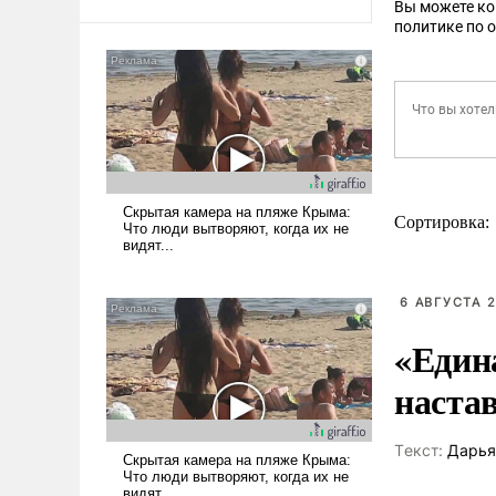
Вы можете к
политике по 
Сортировка:
6 АВГУСТА 2
«Един
наста
Tекст:
Дарья