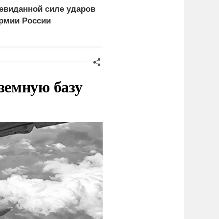
евиданной силе ударов
Хегсета за нехватку
рмии России
ракет
земную базу