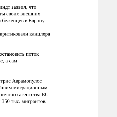
ндт заявил, что
ты своих внешних
 беженцев в Европу.
скритиковали
канцлера
 остановить поток
е, а сам
итрис Аврамопулос
ейшим миграционным
ничного агентства ЕС
 350 тыс. мигрантов.