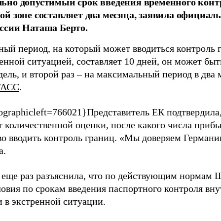
но допустимый срок введения временного конт
й зоне составляет два месяца, заявила официал
ссии Наташа Берто.
ный период, на который может вводиться контроль 
енной ситуацией, составляет 10 дней, он может быт
дель, и второй раз – на максимальный период в два м
ТАСС
.
ographicleft=766021}Представитель ЕК подтвердила
т количественной оценки, после какого числа приб
во вводить контроль границ. «Мы доверяем Германии
а.
 еще раз разъяснила, что по действующим нормам 
ловия по срокам введения паспортного контроля вн
и в экстренной ситуации.