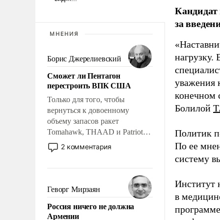
Кандидат 
за введен
МНЕНИЯ
«Наставни
нагрузку. 
Борис Джерелиевский
специалис
Сможет ли Пентагон
уважения к
перестроить ВПК США
конечном с
Только для того, чтобы
Болилой
Т
вернуться к довоенному
объему запасов ракет
Tomahawk, THAAD и Patriot
Политик п
США потребуется более трех
По ее мне
2 комментария
лет. Даже небольшая война с
систему в
Ираном опустошила
американские арсеналы.
Институт 
Сложившаяся ситуация
Геворг Мирзаян
в медицине
означает многолетний период
Россия ничего не должна
уязвимости США, например,
программе
Армении
перед Китаем.