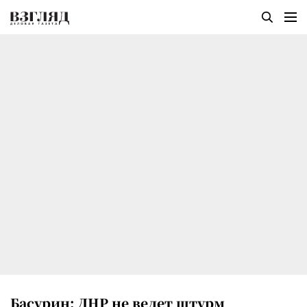
Басурин: ДНР не ведет штурм