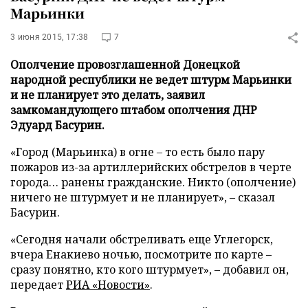
Марьинки
3 июня 2015, 17:38
7
Ополчение провозглашенной Донецкой
народной республики не ведет штурм Марьинки
и не планирует это делать, заявил
замкомандующего штабом ополчения ДНР
Эдуард Басурин.
«Город (Марьинка) в огне – то есть было пару
пожаров из-за артиллерийских обстрелов в черте
города… ранены гражданские. Никто (ополчение)
ничего не штурмует и не планирует», – сказал
Басурин.
«Сегодня начали обстреливать еще Углегорск,
вчера Енакиево ночью, посмотрите по карте –
сразу понятно, кто кого штурмует», – добавил он,
передает
РИА «Новости»
.