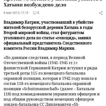
Хатыни возбуждено дело
8 мая 2015, 17:19
8
Владимир Катрюк, участвовавший в убийстве
жителей белорусской деревни Хатынь в годы
Второй мировой войны, стал фигурантом
уголовного дела по статье «геноцид», заявил
официальный представитель Следственного
комитета России Владимир Маркин.
«По данным следствия, в период Великой
Отечественной войны (1941-1945 гг.) с
фашистской Германией Катрюк вступил в ряды
третьей роты 115-го немецкого батальона
охранной полиции, которая в 1942 году вошла в
состав 118-го немецкого батальона охранной
полиции «Schutzmannschaft» (далее – Батальон
118) под командованием украинских офицеров и
под общим руководством немецких офицеров
зондер-батальона СС Дирлевангер «SS-