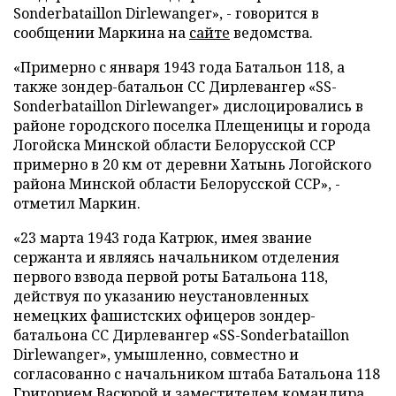
Sonderbataillon Dirlewanger», - говорится в
сообщении Маркина на
сайте
ведомства.
«Примерно с января 1943 года Батальон 118, а
также зондер-батальон СС Дирлевангер «SS-
Sonderbataillon Dirlewanger» дислоцировались в
районе городского поселка Плещеницы и города
Логойска Минской области Белорусской ССР
примерно в 20 км от деревни Хатынь Логойского
района Минской области Белорусской ССР», -
отметил Маркин.
«23 марта 1943 года Катрюк, имея звание
сержанта и являясь начальником отделения
первого взвода первой роты Батальона 118,
действуя по указанию неустановленных
немецких фашистских офицеров зондер-
батальона СС Дирлевангер «SS-Sonderbataillon
Dirlewanger», умышленно, совместно и
согласованно с начальником штаба Батальона 118
Григорием Васюрой и заместителем командира