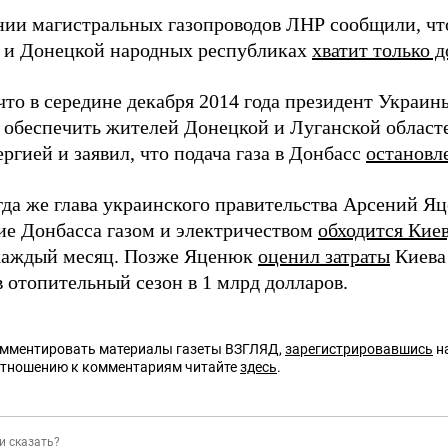
нии магистральных газопроводов ЛНР сообщили, что 
 и Донецкой народных республиках
хватит только д
что в середине декабря 2014 года президент Украи
обеспечить жителей Донецкой и Луганской областе
ргией и заявил, что подача газа в Донбасс
остановле
гда же глава украинского правительства Арсений Яц
ие Донбасса газом и электричеством
обходится Киев
аждый месяц. Позже Яценюк
оценил затраты
Киева
 отопительный сезон в 1 млрд долларов.
омментировать материалы газеты ВЗГЛЯД,
зарегистрировавшись
на
отношению к комментариям читайте
здесь
.