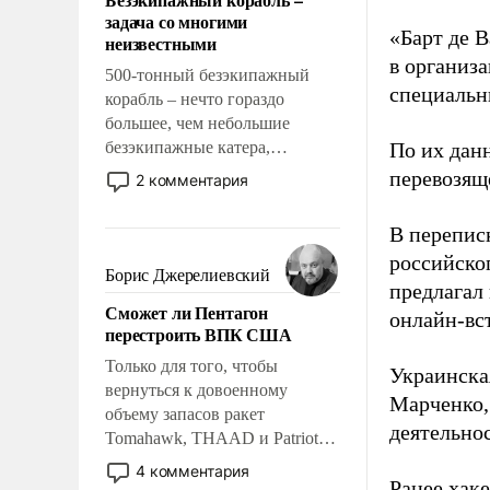
слабым, идти вперед и
задача со многими
адаптироваться.
«Барт де В
неизвестными
в организа
500-тонный безэкипажный
специальн
корабль – нечто гораздо
большее, чем небольшие
безэкипажные катера,
По их дан
применение которых уже
перевозящ
2 комментария
стало обыденностью. Задача по
созданию такого корабля очень
В перепис
сложна и амбициозна. Однако
российско
и ее реализация радикально
Борис Джерелиевский
предлагал
поднимет наши боевые
Сможет ли Пентагон
возможности.
онлайн-вст
перестроить ВПК США
Только для того, чтобы
Украинска
вернуться к довоенному
Марченко,
объему запасов ракет
деятельно
Tomahawk, THAAD и Patriot
США потребуется более трех
4 комментария
Ранее хак
лет. Даже небольшая война с