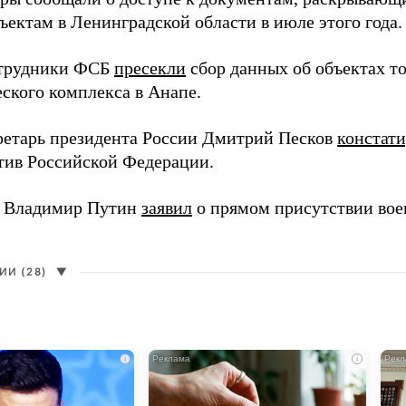
ъектам в Ленинградской области в июле этого года.
отрудники ФСБ
пресекли
сбор данных об объектах т
еского комплекса в Анапе.
ретарь президента России Дмитрий Песков
констат
ив Российской Федерации.
т Владимир Путин
заявил
о прямом присутствии во
И (28)
▼
i
i