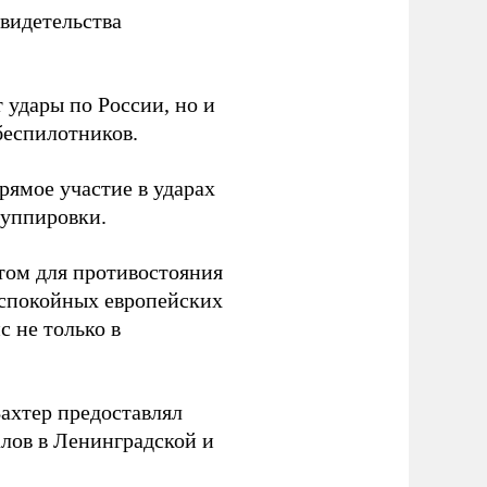
видетельства
 удары по России, но и
беспилотников.
ямое участие в ударах
руппировки.
том для противостояния
 спокойных европейских
с не только в
Вахтер предоставлял
лов в Ленинградской и