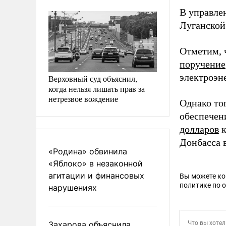
В управле
Луганской
Отметим, 
поручение
электроэне
Верховный суд объяснил,
когда нельзя лишать прав за
нетрезвое вождение
Однако то
обеспечен
долларов
к
Донбасса в
«Родина» обвинила
«Яблоко» в незаконной
агитации и финансовых
Вы можете к
политике по 
нарушениях
Захарова объяснила