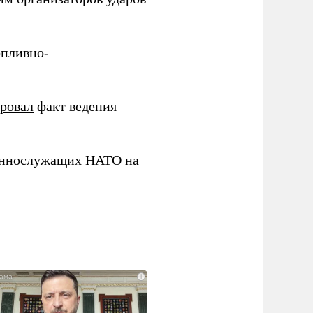
опливно-
ировал
факт ведения
еннослужащих НАТО на
i