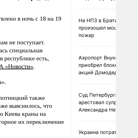
лено в ночь с 18 на 19
На НПЗ в Братиславе
произошел мощный
пожар
ам не поступает.
ась специальная
Аэропорт Внуково
в республике есть,
приобрел блокпакет
А «Новости»
.
акций Домодедово
з».
Суд Петербурга заочно
Плотницкий также
арестовал супругу
же выяснилось, что
Александра Невзорова
ию Киева краны на
торное их переключение
Украина потратила 1 мл