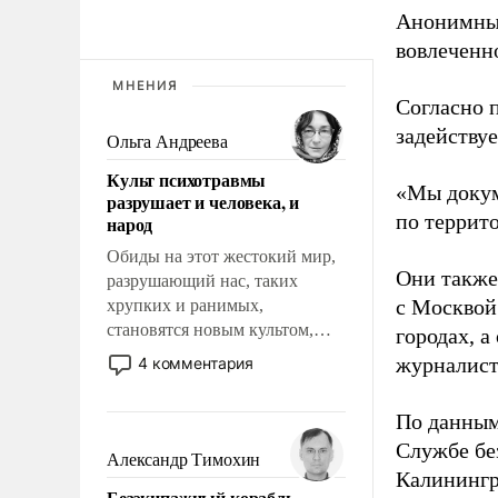
Анонимные
вовлеченн
МНЕНИЯ
Согласно 
задейству
Ольга Андреева
Культ психотравмы
«Мы докум
разрушает и человека, и
по террит
народ
Обиды на этот жестокий мир,
Они также
разрушающий нас, таких
с Москвой
хрупких и ранимых,
становятся новым культом,
городах, а
постепенно вытесняя и
журналист
4 комментария
отменяя традиционное
требование к человеку – быть
По данным
мужественным и твердым под
Службе бе
ударами судьбы, брать на себя
Александр Тимохин
ответственность, помогать
Калинингр
Безэкипажный корабль –