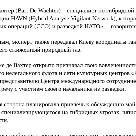
ахтер (Bart De Wachter) – специалист по гибридной
ции HAVN (Hybrid Analyse Vigilant Network), котор
ых операций (ССО) и разведкой НАТО», – говорится
ным, эксперт также передавал Киеву координаты та
его сжиженный природный газ.
ке де Вахтер открыто признавал свою вовлеченность
го нелегального флота и сети культурных центров «
 представителю Центра международного сотрудниче
речу с участием своего начальника из разведки.
я сторона планировала привлечь к обсуждению ма
 специализирующегося на гибридных угрозах, шпи
сти.
еры сообщали о доступе к документам, раскрывающ