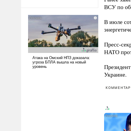
Ираном опустошила
ВСУ по об
американские арсеналы.
Сложившаяся ситуация
В июле с
означает многолетний период
энергетич
уязвимости США, например,
перед Китаем.
Пресс-сек
НАТО прот
Президен
Украине.
КОММЕНТАРИ