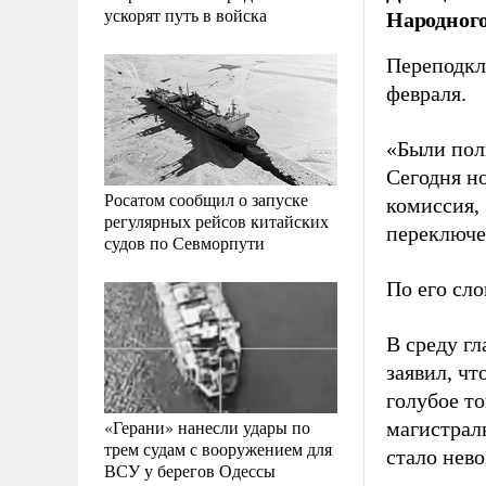
ускорят путь в войска
Народного
Переподкл
февраля.
«Были пол
Сегодня н
Росатом сообщил о запуске
комиссия, 
регулярных рейсов китайских
переключе
судов по Севморпути
По его сло
В среду г
заявил, ч
голубое т
«Герани» нанесли удары по
магистрал
трем судам с вооружением для
стало нев
ВСУ у берегов Одессы