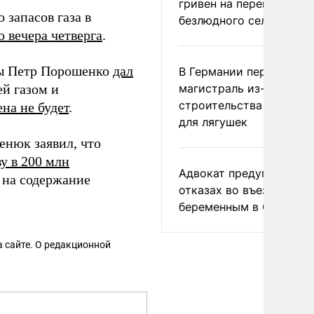
гривен на переименова
запасов газа в
безлюдного села
о вечера четверга
.
ны Петр Порошенко
дал
В Германии перекрыли
й газом и
магистраль из-за
строительства тоннеле
на не будет
.
для лягушек
енюк заявил, что
у в 200 млн
Адвокат предупредил о
 на содержание
отказах во въезде
беременным в США
 сайте. О редакционной