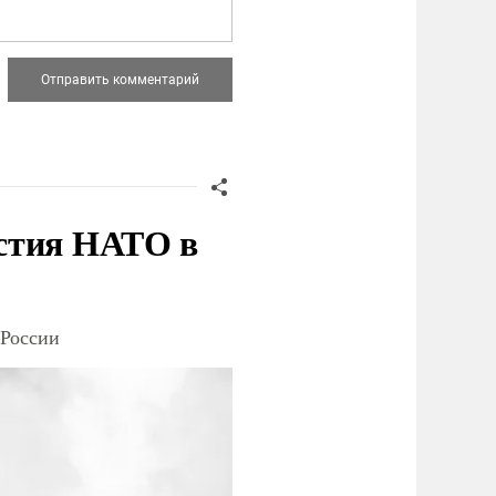
стия НАТО в
 России