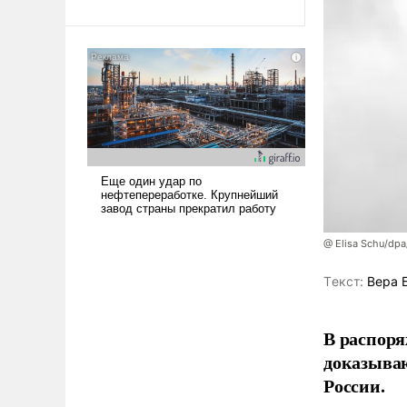
@ Elisa Schu/dpa
Tекст:
Вера 
В распоря
доказыва
России.