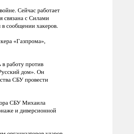
 войне. Сейчас работает
ая связана с Силами
 в сообщении хакеров.
нкера «Газпрома»,
 в работу против
Русский дом». Он
ства СБУ провести
йора СБУ Михаила
онаже и диверсионной
им организаторов ударов