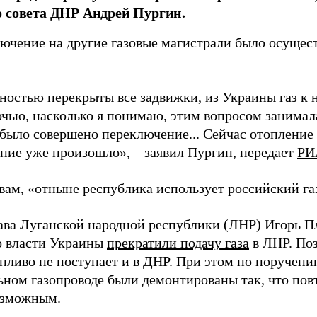
 совета ДНР Андрей Пургин.
ючение на другие газовые магистрали было осуществ
ностью перекрыты все задвижки, из Украины газ к н
очью, насколько я понимаю, этим вопросом занимал
было совершено переключение... Сейчас отопление 
ние уже произошло», – заявил Пургин, передает
РИ
вам, «отныне республика использует российский га
лава Луганской народной республики (ЛНР) Игорь 
то власти Украины
прекратили подачу газа
в ЛНР. Поз
опливо не поступает и в ДНР. При этом по поручен
ьном газопроводе были демонтированы так, что пов
озможным.