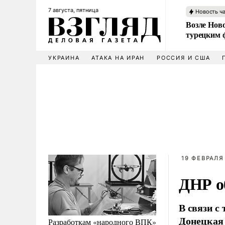
7 августа, пятница
Новость ч
Возле Ново
турецким 
УКРАИНА
АТАКА НА ИРАН
РОССИЯ И США
19 ФЕВРАЛЯ 
ДНР об
В связи с
Донецкая 
Разработкам «народного ВПК»