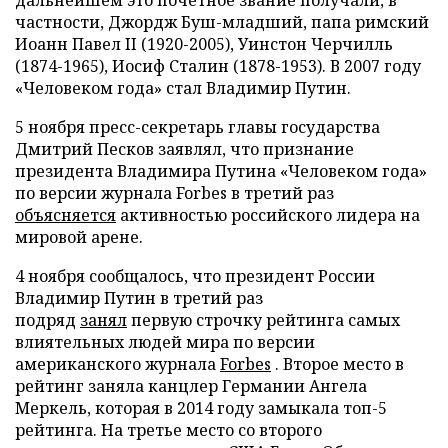
дальнейшем это почетное звание получали, в
частности, Джордж Буш-младший, папа римский
Иоанн Павел II (1920-2005), Уинстон Черчилль
(1874-1965), Иосиф Сталин (1878-1953). В 2007 году
«Человеком года» стал Владимир Путин.
5 ноября пресс-секретарь главы государства
Дмитрий Песков заявлял, что признание
президента Владимира Путина «Человеком года»
по версии журнала Forbes в третий раз
объясняется
активностью российского лидера на
мировой арене.
4 ноября сообщалось, что президент России
Владимир Путин в третий раз
подряд
занял
первую строчку рейтинга самых
влиятельных людей мира по версии
американского журнала
Forbes
. Второе место в
рейтинг заняла канцлер Германии Ангела
Меркель, которая в 2014 году замыкала топ-5
рейтинга. На третье место со второго