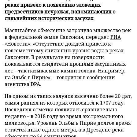
реках привело к появлению зловещих
предвестников неурожая, напоминающих о
сильнейших исторических засухах.
Масштабное обмеление затронуло множество рек
в федеральной земле Саксония, передает
РИА
«Новости»
. «Отсутствие дождей привело к
повсеместному снижению уровня воды в реках
Саксонии. В результате на поверхности
показываются свидетели прошлых засушливых
лет – так называемые камни голода. Например,
на Эльбе в Пирне», – говорится в сообщении
агентства DPA.
На одном из таких валунов высечено более 20 дат,
самая ранняя из которых относится к 1707 году.
Последняя отметка появилась сравнительно
недавно – в 2018 году во время экстремального
мелководья. Уровень Эльбы в Пирне долгое время
остается ниже одного метра, а в Дрездене река
обмелела до 54 сантиметров.