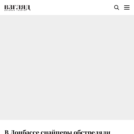
В Донбассе снайперы обстреляли