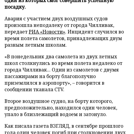
один из которых смог совершить успешную
посадку.
Авария с участием двух воздушных судов
произошла неподалеку от города Чилливак,
передает
РИА «Новости»
. Инцидент случился во
время полета самолетов, принадлежащих двум
разным летным школам.
«В понедельник два самолета из двух летных
школ столкнулись во время полета недалеко от
города Чилливак... Один из самолетов с двумя
пассажирами на борту благополучно
приземлился в аэропорту», – говорится в
сообщении тканала CTV.
Второе воздушное судно, на борту которого,
предположительно, находился один человек,
упало в близлежащий водоем и затонуло.
Как писала газета ВЗГЛЯД, в сентябре прошлого
года один человек
погиб
при столкновении двух