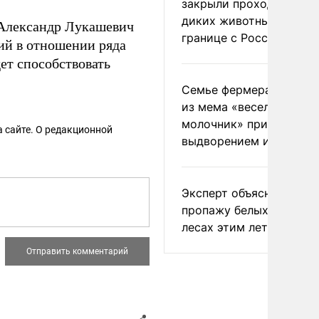
закрыли проходы для
диких животных на
 Александр Лукашевич
границе с Россией
ций в отношении ряда
ет способствовать
Семье фермера Уолкер
из мема «веселый
молочник» пригрозили
 сайте. О редакционной
выдворением из Росси
Эксперт объяснил
пропажу белых грибов 
лесах этим летом