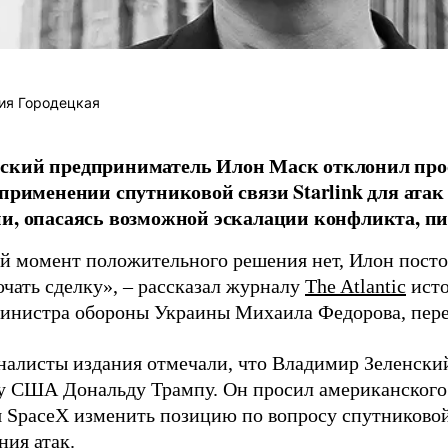
ия Городецкая
ский предприниматель Илон Маск отклонил про
 применении спутниковой связи Starlink для атак
и, опасаясь возможной эскалации конфликта, пиш
й момент положительного решения нет, Илон постоя
ючать сделку», – рассказал журналу
The Atlantic
исто
инистра обороны Украины Михаила Федорова, пер
налисты издания отмечали, что Владимир Зеленски
у США Дональду Трампу. Он просил американского
я SpaceX изменить позицию по вопросу спутниковой
ния атак.