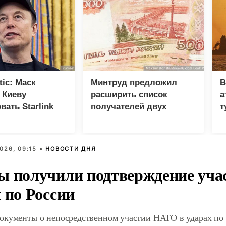
tic: Маск
Минтруд предложил
В
 Киеву
расширить список
а
вать Starlink
получателей двух
т
ов по России
пенсий
026, 09:15 •
НОВОСТИ ДНЯ
ы получили подтверждение уча
 по России
окументы о непосредственном участии НАТО в ударах по