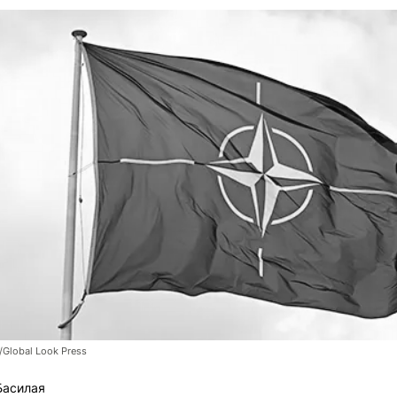
/Global Look Press
Басилая