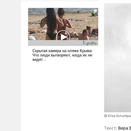
американские арсеналы.
Сложившаяся ситуация
означает многолетний период
уязвимости США, например,
перед Китаем.
@ Elisa Schu/dpa
Tекст:
Вера 