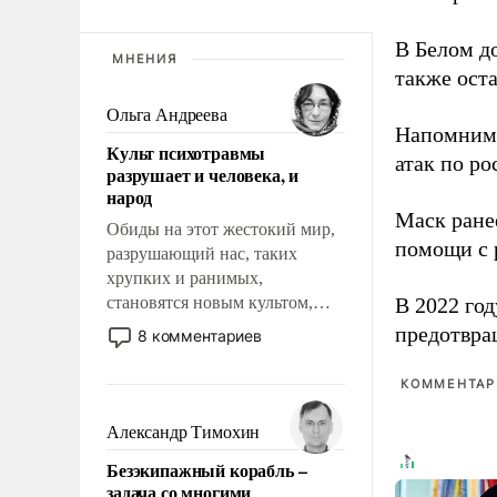
В Белом д
МНЕНИЯ
также оста
Ольга Андреева
Напомним
Культ психотравмы
атак по ро
разрушает и человека, и
народ
Маск ран
Обиды на этот жестокий мир,
помощи с 
разрушающий нас, таких
хрупких и ранимых,
становятся новым культом,
В 2022 го
постепенно вытесняя и
предотвра
8 комментариев
отменяя традиционное
требование к человеку – быть
КОММЕНТАРИ
мужественным и твердым под
ударами судьбы, брать на себя
Александр Тимохин
ответственность, помогать
Безэкипажный корабль –
слабым, идти вперед и
задача со многими