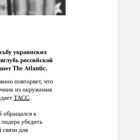
сьбу украинских
 вглубь российской
ет The Atlantic.
нно повторяет, что
чник из окружения
едает
ТАСС
.
й обращался к
 лидера убедить
 связи для