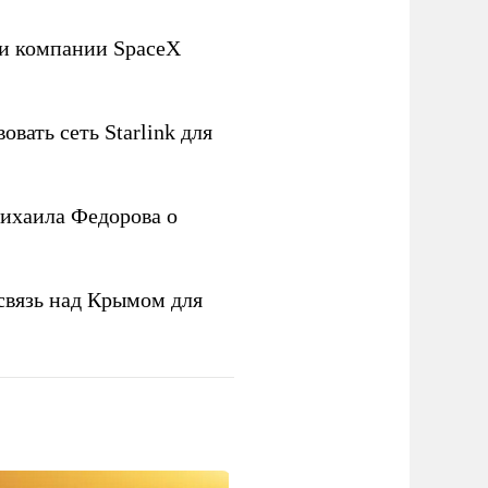
ли компании SpaceX
овать сеть Starlink для
ихаила Федорова о
связь над Крымом для