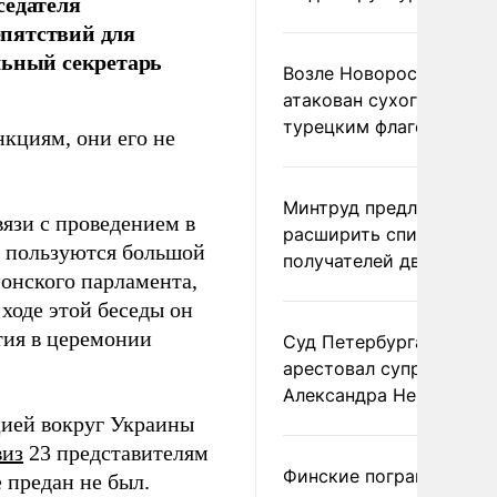
седателя
пятствий для
льный секретарь
Возле Новороссийска
атакован сухогруз под
турецким флагом
кциям, они его не
Минтруд предложил
язи с проведением в
расширить список
е пользуются большой
получателей двух пенс
понского парламента,
ходе этой беседы он
тия в церемонии
Суд Петербурга заочно
арестовал супругу
Александра Невзорова
ацией вокруг Украины
виз
23 представителям
Финские пограничники
 предан не был.