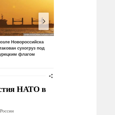
озле Новороссийска
Разработкам «народног
такован сухогруз под
ВПК» ускорят путь в
урецким флагом
войска
стия НАТО в
 России