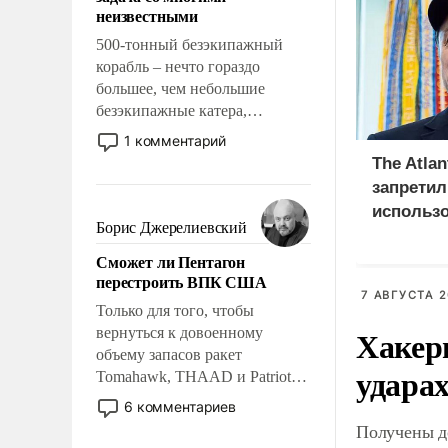
адаптироваться.
неизвестными
500-тонный безэкипажный
корабль – нечто гораздо
большее, чем небольшие
безэкипажные катера,
применение которых уже
1 комментарий
стало обыденностью. Задача по
The Atlan
созданию такого корабля очень
запретил
сложна и амбициозна. Однако
использо
и ее реализация радикально
Борис Джерелиевский
для удар
поднимет наши боевые
Сможет ли Пентагон
возможности.
перестроить ВПК США
7 АВГУСТА 2
Только для того, чтобы
Хакер
вернуться к довоенному
объему запасов ракет
ударах
Tomahawk, THAAD и Patriot
США потребуется более трех
6 комментариев
лет. Даже небольшая война с
Получены д
Ираном опустошила