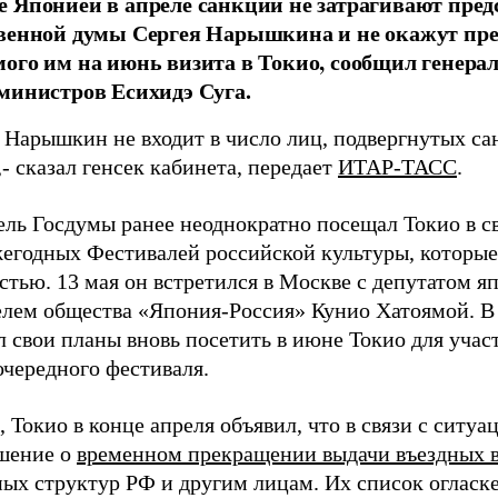
 Японией в апреле санкции не затрагивают пред
венной думы Сергея Нарышкина и не окажут пре
ого им на июнь визита в Токио, сообщил генера
министров Есихидэ Суга.
 Нарышкин не входит в число лиц, подвергнутых сан
- сказал генсек кабинета, передает
ИТАР-ТАСС
.
ель Госдумы ранее неоднократно посещал Токио в св
егодных Фестивалей российской культуры, которы
стью. 13 мая он встретился в Москве с депутатом я
елем общества «Япония-Россия» Кунио Хатоямой. В 
л свои планы вновь посетить в июне Токио для учас
очередного фестиваля.
Токио в конце апреля объявил, что в связи с ситу
шение о
временном прекращении выдачи въездных 
ых структур РФ и другим лицам. Их список огласке