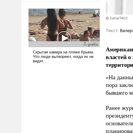
@ Zuma/ТАСС
Tекст:
Валер
Американ
властей о
территори
«На данны
пора закл
бывшего м
Ранее жур
президент
основател
планирова