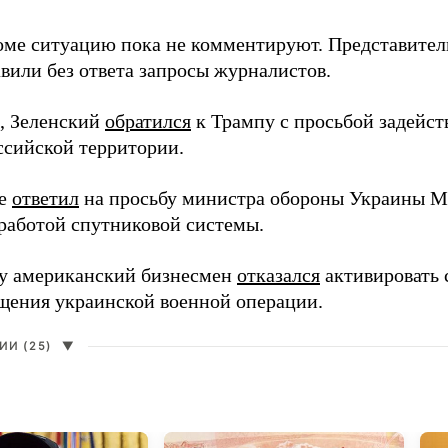
оме ситуацию пока не комментируют. Представите
вили без ответа запросы журналистов.
, Зеленский
обратился
к Трампу с просьбой задейств
ссийской территории.
ее
ответил
на просьбу министра обороны Украины М
работой спутниковой системы.
ду американский бизнесмен
отказался
активировать 
щения украинской военной операции.
И (25)
▼