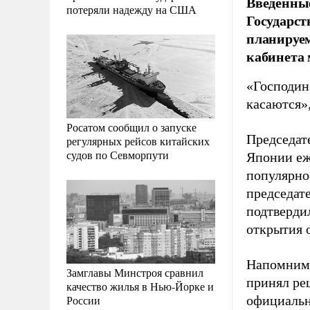
Введенные
потеряли надежду на США
Государст
планируем
кабинета 
«Господин
касаются»,
Росатом сообщил о запуске
Председат
регулярных рейсов китайских
судов по Севморпути
Японии еж
популярно
председат
подтверди
открытия 
Напомним, 
Замглавы Минстроя сравнил
принял ре
качество жилья в Нью-Йорке и
России
официальн