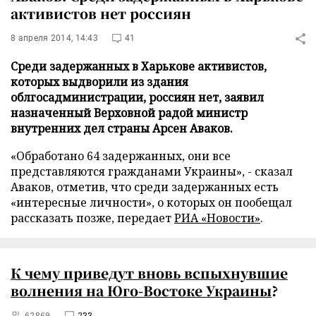
активистов нет россиян
8 апреля 2014, 14:43
41
Среди задержанных в Харькове активистов,
которых выдворили из здания
облгосадминистрации, россиян нет, заявил
назначенный Верховной радой министр
внутренних дел страны Арсен Аваков.
«Обработано 64 задержанных, они все
представляются гражданами Украины», - сказал
Аваков, отметив, что среди задержанных есть
«интересные личности», о которых он пообещал
рассказать позже, передает
РИА «Новости»
.
К чему приведут вновь вспыхнувшие
волнения на Юго-Востоке Украины
?
62869
233