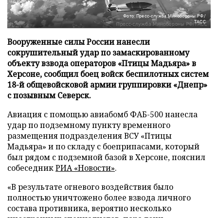
Фото: Пресс-служба Минобороны РФ/
ТАСС
Вооруженные силы России нанесли
сокрушительный удар по замаскированному
объекту взвода операторов «Птицы Мадьяра» в
Херсоне, сообщил боец войск беспилотных систем
18-й общевойсковой армии группировки «Днепр»
с позывным Северск.
Авиация с помощью авиабомб ФАБ-500 нанесла
удар по подземному пункту временного
размещения подразделения ВСУ «Птицы
Мадьяра» и по складу с боеприпасами, который
был рядом с подземной базой в Херсоне, пояснил
собеседник
РИА «Новости»
.
«В результате огневого воздействия было
полностью уничтожено более взвода личного
состава противника, вероятно несколько