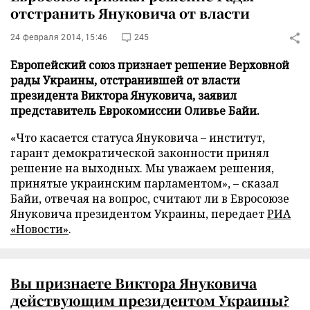
отстранить Януковича от власти
24 февраля 2014, 15:46
245
Европейский союз признает решение Верховной
рады Украины, отстранившей от власти
президента Виктора Януковича, заявил
представитель Еврокомиссии Оливье Байи.
«Что касается статуса Януковича
–
институт,
гарант демократической законности принял
решение на выходных. Мы уважаем решения,
принятые украинским парламентом»,
–
сказал
Байи, отвечая на вопрос, считают ли в Евросоюзе
Януковича президентом Украины, передает
РИА
«Новости»
.
Вы признаете Виктора Януковича
действующим президентом Украины?