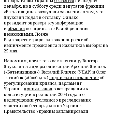
выборы главы Украины
состоятся
не позднее
декабря, но в субботу среди депутатов фракции
«Батькивщина» зазвучали заявления о том, что
Янукович подал в отставку. Однако
президент
опроверг
эту информацию
и
объявил
все принятые Радой решения
незаконными. Позже
Рада зарегистрировала законопроект об
импичменте президента и
назначила
выборы на
25 мая.
Напомним, после того как в пятницу Виктор
Янукович и лидеры оппозиции Арсений Яценюк
(«Батькивщина»), Виталий Кличко (УДАР) и Олег
Тягнибок («Свобода»)
подписали соглашение
об
урегулировании кризиса, парламент
Украины
принял закон
о возвращении к
конституции в редакции 2004 года и о
недопущении уголовного преследования
участников беспорядков на Украине.
Правительство Украины
запланировали