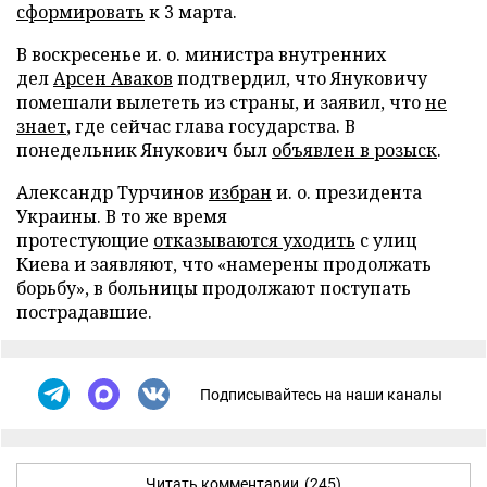
сформировать
к 3 марта.
В воскресенье и. о. министра внутренних
дел
Арсен Аваков
подтвердил, что Януковичу
помешали вылететь из страны, и заявил, что
не
знает
, где сейчас глава государства. В
понедельник Янукович был
объявлен в розыск
.
Александр Турчинов
избран
и. о. президента
Украины. В то же время
протестующие
отказываются уходить
с улиц
Киева и заявляют, что «намерены продолжать
борьбу», в больницы продолжают поступать
пострадавшие.
Подписывайтесь на наши каналы
Читать комментарии
(245)