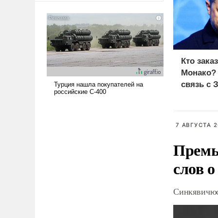
американские арсеналы.
Сложившаяся ситуация
означает многолетний период
уязвимости США, например,
перед Китаем.
Кто зака
Монако?
связь с 
7 АВГУСТА 2
Премь
слов о
Синкявичюс