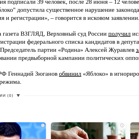
я подписали 39 человек, после 28 июня – 12 челов
блоко" допустила существенное нарушение законода
 и регистрации», – говорится в исковом заявлении
а газета ВЗГЛЯД, Верховный суд России
получил
ис
гистрации федерального списка кандидатов в депут
 Председатель партии «Родина» Алексей Журавлев
з
вании предвыборной кампании политических оппо
РФ Геннадий Зюганов
обвинил
«Яблоко» в игнорир
 режима.
И (0)
▼
i
i