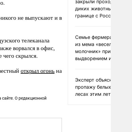
закрыли проходы для
о.
диких животных на
границе с Россией
никого не выпускают и в
Семье фермера Уолкер
узского телеканала
из мема «веселый
кже ворвался в офис,
молочник» пригрозили
е чего скрылся.
выдворением из Росси
звестный
открыл огонь
на
Эксперт объяснил
пропажу белых грибов 
лесах этим летом
 сайте. О редакционной