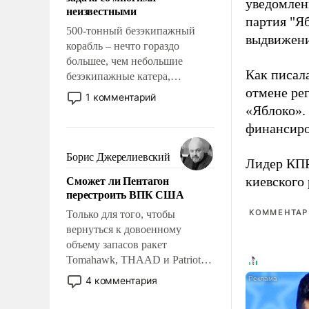
адаптироваться.
уведомлени
неизвестными
партия "Я
500-тонный безэкипажный
выдвижения
корабль – нечто гораздо
большее, чем небольшие
Как писал
безэкипажные катера,
отмене ре
применение которых уже
1 комментарий
стало обыденностью. Задача по
«Яблоко».
созданию такого корабля очень
финансиро
сложна и амбициозна. Однако
и ее реализация радикально
Борис Джерелиевский
Лидер КП
поднимет наши боевые
Сможет ли Пентагон
киевского
возможности.
перестроить ВПК США
КОММЕНТАРИ
Только для того, чтобы
вернуться к довоенному
объему запасов ракет
Tomahawk, THAAD и Patriot
США потребуется более трех
4 комментария
лет. Даже небольшая война с
Ираном опустошила