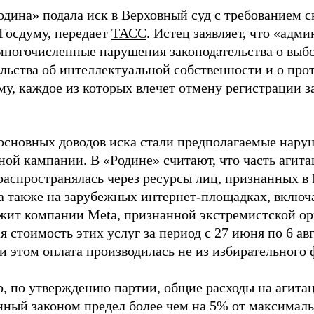
одина» подала иск в Верховный суд с требованием с
 Госдуму, передает
ТАСС
. Истец заявляет, что «адм
многочисленные нарушения законодательства о выбор
ельства об интеллектуальной собственности и о про
му, каждое из которых влечет отмену регистрации 
основных доводов иска стали предполагаемые нару
ной кампании. В «Родине» считают, что часть агит
распространялась через ресурсы лиц, признанных 
 а также на зарубежных интернет-площадках, включа
жит компании Meta, признанной экстремистской ор
 стоимость этих услуг за период с 27 июня по 6 ав
и этом оплата производилась не из избирательного 
о, по утверждению партии, общие расходы на агит
нный законом предел более чем на 5% от максималь