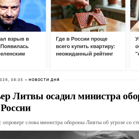
зал взрыв в
Где в России проще
У
 Появилась
всего купить квартиру:
о
Зеленским
неожиданный рейтинг
"
с
026, 08:35 •
НОВОСТИ ДНЯ
ер Литвы осадил министра обо
 России
 опроверг слова министра обороны Ливты об угрозе со с