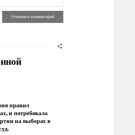
онной
ния правил
ах, и потребовала
ртии на выборах в
уд.