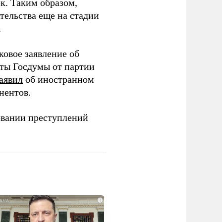
ек. Таким образом,
тельства еще на стадии
.
ковое заявление об
аты Госдумы от партии
аявил
об иностранном
нентов.
овании преступлений
i