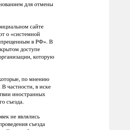
основанием для отмены
фициальном сайте
ют о «системной
апрещенным в РФ». В
ткрытом доступе
организации, которую
которые, по мнению
В частности, в иске
тствии иностранных
о съезда.
век не являлись
проведения съезда