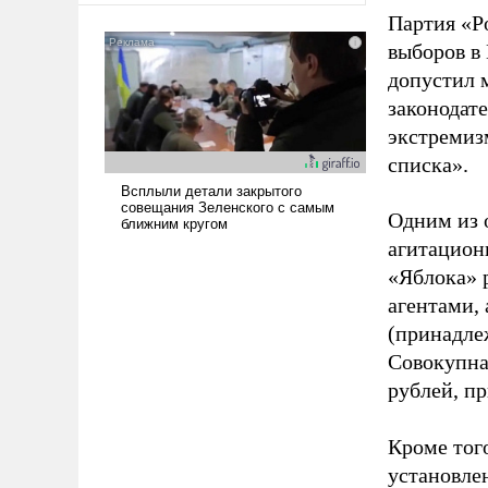
Партия «Р
выборов в
допустил 
законодат
экстремиз
списка».
Одним из 
агитацион
«Яблока» 
агентами,
(принадле
Совокупная
рублей, пр
Кроме тог
установле