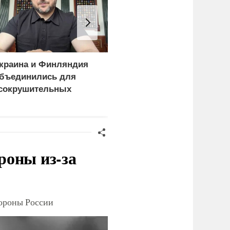
краина и Финляндия
Киев становится
бъединились для
непригодным для
сокрушительных
жизни: печальный
анкций" против России
рейтинг
роны из-за
тороны России