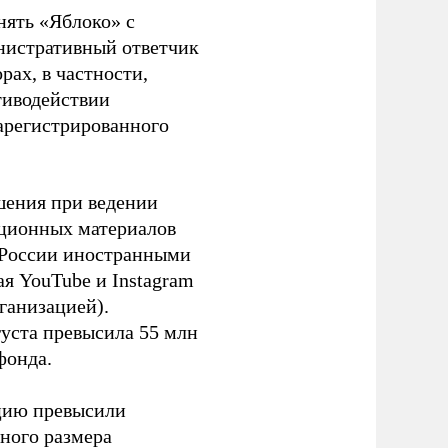
нять «Яблоко» с
инистративный ответчик
ах, в частности,
тиводействии
зарегистрированного
шения при ведении
ационных материалов
в России иностранными
я YouTube и Instagram
ганизацией).
густа превысила 55 млн
фонда.
ацию превысили
ного размера