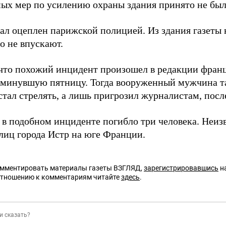
ых мер по усилению охраны здания принято не был
тал оцеплен парижской полицией. Из здания газеты 
о не впускают.
что похожий инцидент произошел в редакции франц
минувшую пятницу. Тогда вооруженный мужчина та
стал стрелять, а лишь пригрозил журналистам, посл
е в подобном инциденте погибло три человека. Неи
улиц города Истр на юге Франции.
омментировать материалы газеты ВЗГЛЯД,
зарегистрировавшись
на
отношению к комментариям читайте
здесь
.