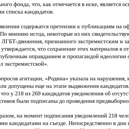
ного фонда, что, как отмечается в иске, является 
ии списка кандидатов.
аявлении содержатся претензии к публикациям на о
 По мнению истца, некоторые из них свидетельству
 ЛГБТ-движения, признанного экстремистским и з
 утверждается, что сохранение этих материалов в о
«публичным оправданием и пропагандой идеологии 
ал экстремистской».
просов агитации, «Родина» указала на нарушения, 
ыли допущены еще на этапе выдвижения кандидатов. 
 что у 218 из 269 кандидатов уведомления об отсу
активов были подписаны до проведения предвыборног
разом, на момент подписания уведомлений 218 чело
ми кандидатами на съезде. Непосредственно в дни 