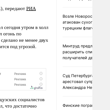
к), передают
РИА
Возле Новороссийска
атакован сухогруз под
 сегодня утром в холл
турецким флагом
л огонь по
сделано не менее двух
Минтруд предложил
ится под угрозой.
расширить список
получателей двух пенс
Суд Петербурга заочно
арестовал супругу
Александра Невзорова
нцузских социалистов
Финские пограничники
л, что достаточно