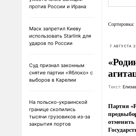
против России и Ирана
Сортировка:
Маск запретил Киеву
использовать Starlink для
ударов по России
7 АВГУСТА 2
«Роди
Суд признал законным
агита
снятие партии «Яблоко» с
выборов в Карелии
Tекст:
Елиза
На польско-украинской
Партия «Р
границе скопились
предвыбор
тысячи грузовиков из-за
отменить 
закрытия портов
Государст