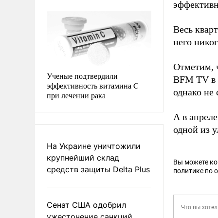
эффективн
Весь квар
него никог
Отметим, 
Ученые подтвердили
BFM TV в 
эффективность витамина C
однако не 
при лечении рака
А в апрел
одной из 
На Украине уничтожили
крупнейший склад
Вы можете к
средств защиты Delta Plus
политике по 
Сенат США одобрил
ужесточение санкций