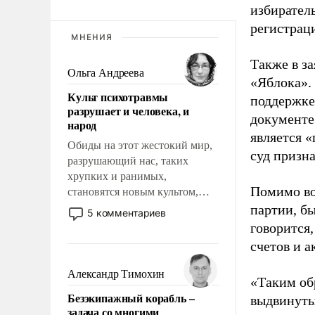
избиратель
регистрац
МНЕНИЯ
Также в з
Ольга Андреева
«Яблока».
Культ психотравмы
поддержке
разрушает и человека, и
документе
народ
является 
Обиды на этот жестокий мир,
суд призн
разрушающий нас, таких
хрупких и ранимых,
Помимо во
становятся новым культом,
постепенно вытесняя и
партии, б
5 комментариев
отменяя традиционное
говорится,
требование к человеку – быть
счетов и 
мужественным и твердым под
ударами судьбы, брать на себя
Александр Тимохин
«Таким об
ответственность, помогать
Безэкипажный корабль –
выдвинуты
слабым, идти вперед и
задача со многими