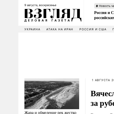
9 августа, воскресенье
Новость ч
Россия и 
российских
УКРАИНА
АТАКА НА ИРАН
РОССИЯ И США
1 АВГУСТА 2
Вячес
за ру
Жара и обмеление рек жестко