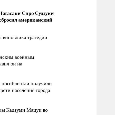
 Нагасаки Сиро Судзуки
 сбросил американский
л виновника трагедии
канским военным
аявил он на
ки погибли или получили
трети населения города
мы Кадзуми Мацуи во