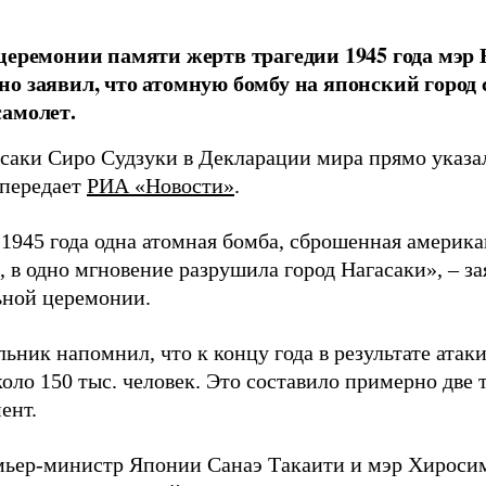
церемонии памяти жертв трагедии 1945 года мэр
о заявил, что атомную бомбу на японский город
амолет.
асаки Сиро Судзуки в Декларации мира прямо указа
 передает
РИА «Новости»
.
а 1945 года одна атомная бомба, сброшенная амери
 в одно мгновение разрушила город Нагасаки», – з
ной церемонии.
ьник напомнил, что к концу года в результате ата
оло 150 тыс. человек. Это составило примерно две 
ент.
мьер-министр Японии Санаэ Такаити и мэр Хироси