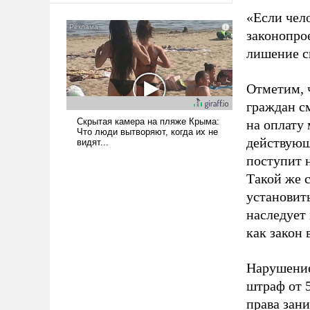
«Если чел
законопро
лишение св
Отметим, ч
граждан см
на оплату
действующ
поступит н
Такой же 
установит
наследует
как закон 
Нарушение
штраф от 
права зани