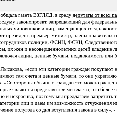
ообщала газета ВЗГЛЯД, в среду
депутаты от всех 
осдуму законопроект, запрещающий для федеральны
ьных чиновников и лиц, замещающих госдолжности 
ят президент, премьер-министр, члены правительст
 сотрудников полиции, ФСИН, ФСКН, Следственного
ры, их жен и несовершеннолетних детей владение 
включая акции, ценные бумаги, недвижимость или б
 Лысакова, «если эти категории граждан покупают 
 имеют там счета и ценные бумаги, то они укрепля
». «Со стороны обычных граждан это можно расцени
орые являются представителями власти, это более 
но и некрасиво, поэтому мы предлагаем запретить 
атегории лиц и даем им возможность отчуждения и
ечение полугода со дня вступления закона в силу», -