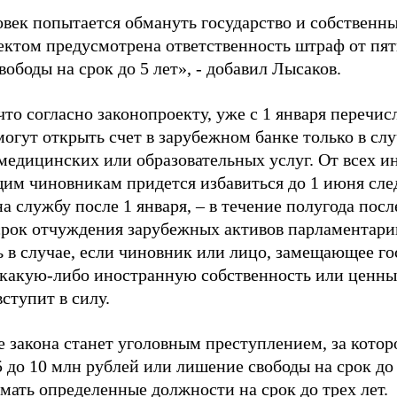
овек попытается обмануть государство и собственны
ектом предусмотрена ответственность штраф от пят
ободы на срок до 5 лет», - добавил Лысаков.
то согласно законопроекту, уже с 1 января перечи
огут открыть счет в зарубежном банке только в сл
 медицинских или образовательных услуг. От всех и
им чиновникам придется избавиться до 1 июня след
а службу после 1 января, – в течение полугода посл
срок отчуждения зарубежных активов парламентари
ь в случае, если чиновник или лицо, замещающее го
 какую-либо иностранную собственность или ценные
вступит в силу.
 закона станет уголовным преступлением, за котор
5 до 10 млн рублей или лишение свободы на срок до
мать определенные должности на срок до трех лет.