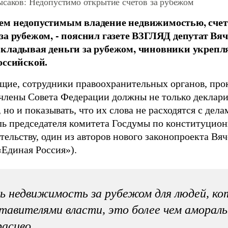
ысаков: Недопустимо открытие счетов за рубежом
ем недопустимым владение недвижимостью, сче
за рубежом, - пояснил газете ВЗГЛЯД депутат Вя
вкладывая деньги за рубежом, чиновники укреп
оссийской.
щие, сотрудники правоохранительных органов, про
 члены Совета Федерации должны не только деклари
но и показывать, что их слова не расходятся с дела
ль председателя комитета Госдумы по конституцион
тельству, один из авторов нового законопроекта Вя
«Единая Россия»).
 недвижимость за рубежом для людей, ко
тавителями власти, это более чем амораль
расиво