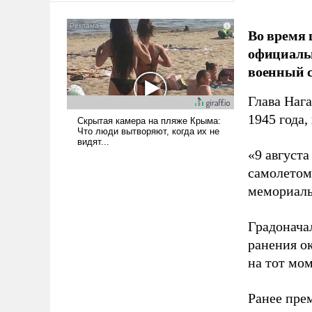
сложна и амбициозна. Однако
и ее реализация радикально
Во время 
поднимет наши боевые
официальн
возможности.
военный с
Глава Наг
1945 года,
«9 август
самолетом,
мемориаль
Градоначал
ранения ок
на тот мом
Ранее пре