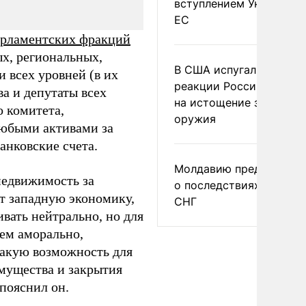
вступлением Украины в
ЕС
парламентских фракций
х, региональных,
В США испугались
всех уровней (в их
реакции России и Кита
ва и депутаты всех
на истощение запасов
 комитета,
оружия
любыми активами за
анковские счета.
Молдавию предупреди
недвижимость за
о последствиях выхода
ют западную экономику,
СНГ
вать нейтрально, но для
чем аморально,
такую возможность для
мущества и закрытия
 пояснил он.