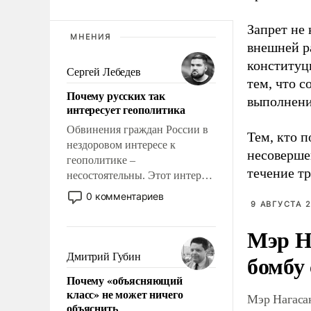
Запрет не
МНЕНИЯ
внешней р
конституц
Сергей Лебедев
тем, что 
Почему русских так
выполнени
интересует геополитика
Обвинения граждан России в
Тем, кто п
нездоровом интересе к
несоверше
геополитике –
течение тр
несостоятельны. Этот интерес
рационален и прагматичен. Он
0 комментариев
9 АВГУСТА 2
обусловлен тысячелетним
опытом выживания в крайне
Мэр Н
непростых условиях и
фундаментальным знанием,
бомбу
Дмитрий Губин
что мировая политика имеет
Почему «объясняющий
свойство заявляться на порог
класс» не может ничего
Мэр Нагаса
нашего дома.
объяснить