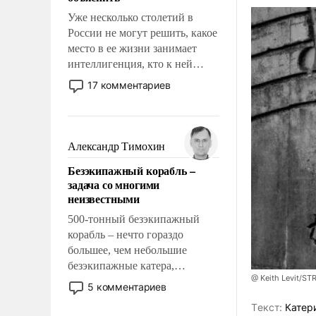
Уже несколько столетий в
России не могут решить, какое
место в ее жизни занимает
интеллигенция, кто к ней
принадлежит, а кого из нее
17 комментариев
исключили с правом
восстановления и без оного. И
чем она отличается от просто
образованных людей. Иногда
Александр Тимохин
казалось, что эти вопросы
Безэкипажный корабль –
решены раз и навсегда, но –
задача со многими
нет, не решены.
неизвестными
500-тонный безэкипажный
корабль – нечто гораздо
большее, чем небольшие
безэкипажные катера,
@ Keith Levit/ST
применение которых уже
5 комментариев
стало обыденностью. Задача по
Tекст:
Катер
созданию такого корабля очень