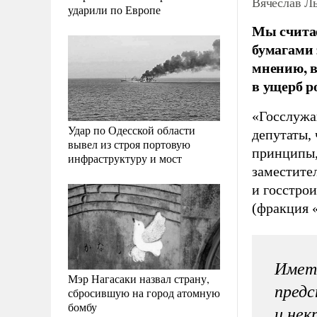
Вячеслав Л
ударили по Европе
Мы счита
бумагами 
мнению, 
в ущерб р
«Госслужа
Удар по Одесской области
депутаты,
вывел из строя портовую
принципы, 
инфраструктуру и мост
заместите
и госстрои
(фракция 
Иметь
Мэр Нагасаки назвал страну,
предс
сбросившую на город атомную
бомбу
и нек