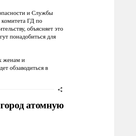
зопасности и Службы
 комитета ГД по
тельству, объясняет это
гут понадобиться для
их женам и
ет обзаводиться в
 город атомную