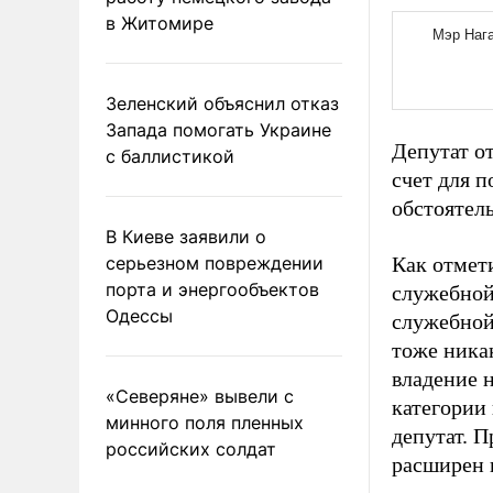
в Житомире
Зеленский объяснил отказ
Запада помогать Украине
Депутат от
с баллистикой
счет для 
обстоятель
В Киеве заявили о
серьезном повреждении
Как отмети
порта и энергообъектов
служебной
Одессы
служебной 
тоже ника
владение 
«Северяне» вывели с
категории 
минного поля пленных
депутат. П
российских солдат
расширен и