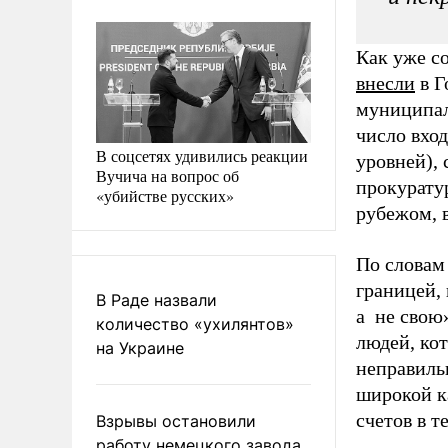
Как уже с
внесли
в Г
муниципал
число вход
В соцсетях удивились реакции
уровней),
Вучича на вопрос об
прокурату
«убийстве русских»
рубежом, 
По словам
границей,
В Раде назвали
а не свою
количество «ухилянтов»
людей, кот
на Украине
неправиль
широкой к
счетов в т
Взрывы остановили
работу немецкого завода