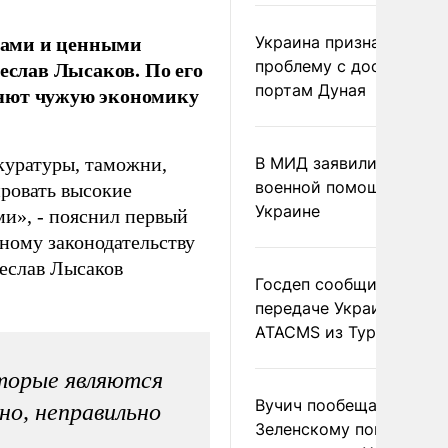
тами и ценными
Украина признала
чеслав Лысаков. По его
проблему с доступом к
портам Дуная
ляют чужую экономику
куратуры, таможни,
В МИД заявили о прямо
военной помощи Румы
ровать высокие
Украине
ми», - пояснил первый
ному законодательству
чеслав Лысаков
Госдеп сообщил о
передаче Украине раке
ATACMS из Турции
торые являются
Вучич пообещал
но, неправильно
Зеленскому помочь со