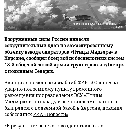
Фото: Пресс-служба Минобороны РФ/
ТАСС
Вооруженные силы России нанесли
сокрушительный удар по замаскированному
объекту взвода операторов «Птицы Мадьяра» в
Херсоне, сообщил боец войск беспилотных систем
18-й общевойсковой армии группировки «Днепр»
с позывным Северск.
Авиация с помощью авиабомб ФАБ-500 нанесла
удар по подземному пункту временного
размещения подразделения ВСУ «Птицы
Мадьяра» и по складу с боеприпасами, который
был рядом с подземной базой в Херсоне, пояснил
собеседник
РИА «Новости»
.
«В результате огневого воздействия было