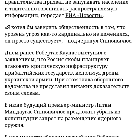
правительства призвал не запугивать население
и тщательно взвешивать распространяемую
информацию, передает
РИА «Новости»
.
«Я хотел бы заверить общественность в том, что
уровень угроз как-то кардинально не изменился,
он просто существует», – подчеркнул Синкявичюс.
Днем ранее Робертас Каунас выступил с
заявлением, что Россия якобы планирует
атаковать критическую инфраструктуру
прибалтийских государств, используя дроны
украинской армии. При этом глава оборонного
ведомства не представил никаких доказательств
своим словам.
В июне будущий премьер-министр Литвы
Миндаугас Синкявичюс
предложил
убрать из
конституции запрет на размещение ядерного
оружия.
В мае министр обороны республики Робертас