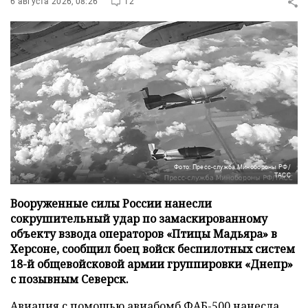
6 августа 2026, 08:26
12
Фото: Пресс-служба Минобороны РФ/
ТАСС
Вооруженные силы России нанесли
сокрушительный удар по замаскированному
объекту взвода операторов «Птицы Мадьяра» в
Херсоне, сообщил боец войск беспилотных систем
18-й общевойсковой армии группировки «Днепр»
с позывным Северск.
Авиация с помощью авиабомб ФАБ-500 нанесла