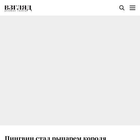
Пингвин стал рыцарем короля