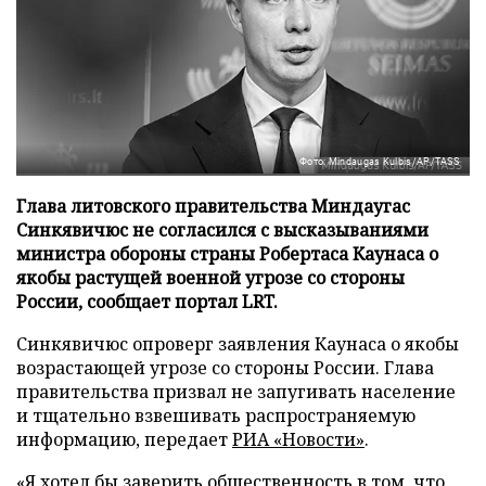
Фото: Mindaugas Kulbis/AP/TASS
Глава литовского правительства Миндаугас
Синкявичюс не согласился с высказываниями
министра обороны страны Робертаса Каунаса о
якобы растущей военной угрозе со стороны
России, сообщает портал LRT.
Синкявичюс опроверг заявления Каунаса о якобы
возрастающей угрозе со стороны России. Глава
правительства призвал не запугивать население
и тщательно взвешивать распространяемую
информацию, передает
РИА «Новости»
.
«Я хотел бы заверить общественность в том, что