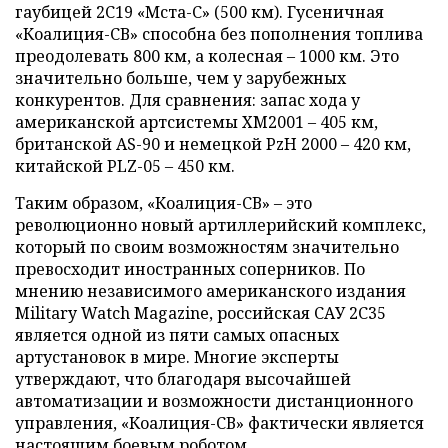
гаубицей 2С19 «Мста-С» (500 км). Гусеничная
«Коалиция-СВ» способна без пополнения топлива
преодолевать 800 км, а колесная – 1000 км. Это
значительно больше, чем у зарубежных
конкурентов. Для сравнения: запас хода у
американской артсистемы XM2001 – 405 км,
британской AS-90 и немецкой PzH 2000 – 420 км,
китайской PLZ-05 – 450 км.
Таким образом, «Коалиция-СВ» – это
революционно новый артиллерийский комплекс,
который по своим возможностям значительно
превосходит иностранных соперников. По
мнению независимого американского издания
Military Watch Magazine, российская САУ 2С35
является одной из пяти самых опасных
артустановок в мире. Многие эксперты
утверждают, что благодаря высочайшей
автоматизации и возможности дистанционного
управления, «Коалиция-СВ» фактически является
настоящим боевым роботом.