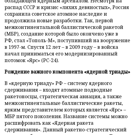
обладающей ядерным арсеналом. Несмотря на
распад СССР и кризис «лихих девяностых», Россия
сохранила советское атомное наследие и
продолжила новые разработки. Так, первой
межконтинентальной баллистической ракетой
(МБР), создание которой было окончено уже в
РФ, стал «Тополь-М», поступивший на вооружение
в 1997-м. Спустя 12 лет – в 2009 году – в войска
начал приниматься его модернизированный
потомок «Ярс» (PC-24).
Рождение важного компонента «ядерной триады»
В «ядерную триаду» РФ – систему ядерного
сдерживания – входят атомные подводные
ракетоносцы, стратегическая авиация, а также
межконтинентальные баллистические ракеты,
ярким представителем которых является «Ярс» –
МБР пятого поколения. Название системы можно
расшифровать как «Ядерная ракета
сдерживания». Данный ракетно-стратегический