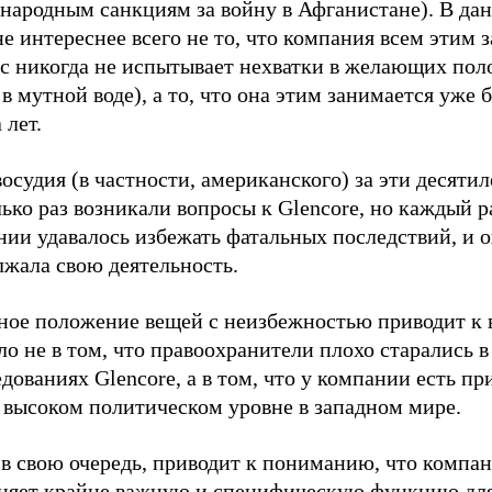
народным санкциям за войну в Афганистане). В да
е интереснее всего не то, что компания всем этим 
ес никогда не испытывает нехватки в желающих пол
в мутной воде), а то, что она этим занимается уже 
 лет.
осудия (в частности, американского) за эти десятил
ько раз возникали вопросы к Glencore, но каждый р
нии удавалось избежать фатальных последствий, и 
лжала свою деятельность.
ное положение вещей с неизбежностью приводит к 
ло не в том, что правоохранители плохо старались в
дованиях Glencore, а в том, что у компании есть п
 высоком политическом уровне в западном мире.
 в свою очередь, приводит к пониманию, что компа
няет крайне важную и специфическую функцию дл