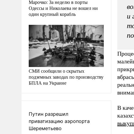
Марочко: За неделю в порты
во
Одессы и Николаева не вошел ни
один крупный корабль
и 
то
по
Проце
малей
прикры
СМИ сообщили о скрытых
подземных заводах по производству
вбрас
БПЛА на Украине
реаль
внима
В кач
Путин разрешил
казахс
приватизацию аэропорта
выкуп
Шереметьево