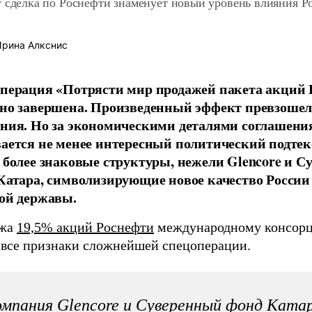
 сделка по Роснефти знаменует новый уровень влияния Р
рина Алкснис
перация «Потрясти мир продажей пакета акций 
но завершена. Произведенный эффект превзошел
ния. Но за экономическими деталями соглашени
ается не менее интересный политический подтек
 более знаковые структуры, нежели Glencore и 
Катара, символизирующие новое качество России
ой державы.
ажа
19,5% акций Роснефти
международному консор
 все признаки сложнейшей спецоперации.
мпания Glencore и Суверенный фонд Ката