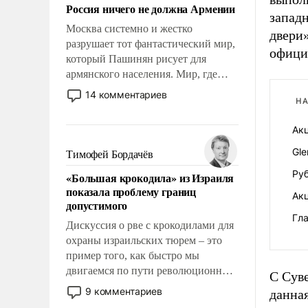
Россия ничего не должна Армении
запад
Москва системно и жестко
двери
разрушает тот фантастический мир,
офици
который Пашинян рисует для
армянского населения. Мир, где
политические прожекты будут
14 комментариев
НА
безусловно оплачиваться за счет
российских налогоплательщиков и
Ак
где Еревану за свои поступки не
нужно отвечать.
Gle
Тимофей Бордачёв
Ру
«Большая крокодила» из Израиля
показала проблему границ
Ак
допустимого
Гл
Дискуссия о рве с крокодилами для
охраны израильских тюрем – это
пример того, как быстро мы
двигаемся по пути революционных
С Суве
изменений. То, что несколько лет
9 комментариев
данная
назад было образом для