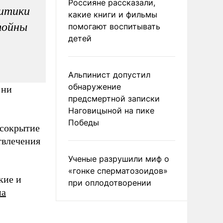
Россияне рассказали,
литики
какие книги и фильмы
тойны
помогают воспитывать
детей
Альпинист допустил
обнаружение
 ни
предсмертной записки
Наговицыной на пике
Победы
 сокрытие
твлечения
Ученые разрушили миф о
«гонке сперматозоидов»
кие и
при оплодотворении
ма