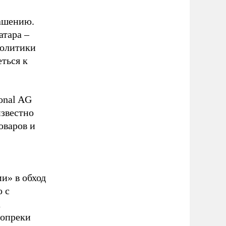
лашению.
атара –
политики
ться к
onal AG
известно
оваров и
и» в обход
о с
а
вопреки