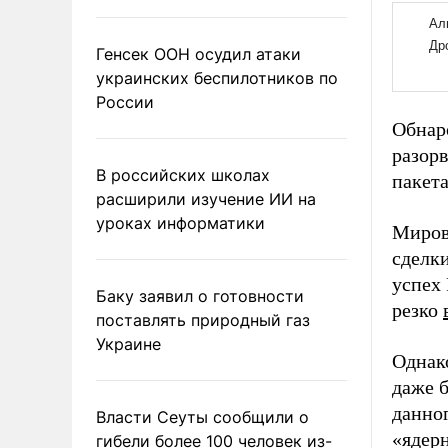
Генсек ООН осудил атаки
украинских беспилотников по
России
Обнар
разорв
В российских школах
пакета
расширили изучение ИИ на
уроках информатики
Миров
сделк
успех 
Баку заявил о готовности
резко
поставлять природный газ
Украине
Однако
даже 
данног
Власти Сеуты сообщили о
«ядер
гибели более 100 человек из-