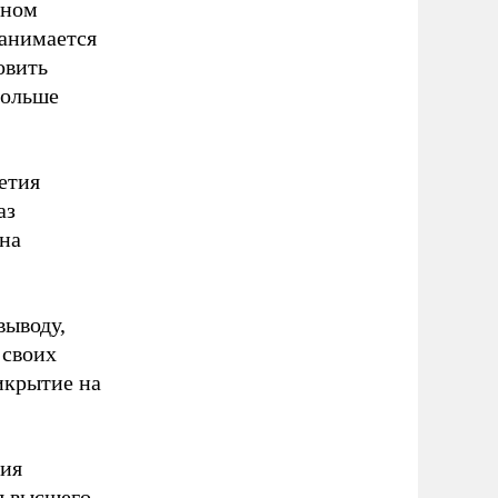
нном
занимается
овить
больше
етия
аз
она
выводу,
 своих
рикрытие на
ния
я высшего