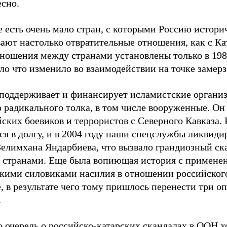
есно.
 есть очень мало стран, с которыми Россию истори
ают настолько отвратительные отношения, как с Ка
ношения между странами установлены только в 1988
ло что изменило во взаимодействии на точке замерз
 поддерживает и финансирует исламистские органи
 радикального толка, в том числе вооруженные. Он
ских боевиков и террористов с Северного Кавказа. 
ся в долгу, и в 2004 году наши спецслужбы ликвиди
Зелимхана Яндарбиева, что вызвало грандиозный ск
 странами. Еще была вопиющая история с примене
скими силовиками насилия в отношении российского
, в результате чего тому пришлось перенести три о
.
 очередь о российско-катарских скандалах в ООН х