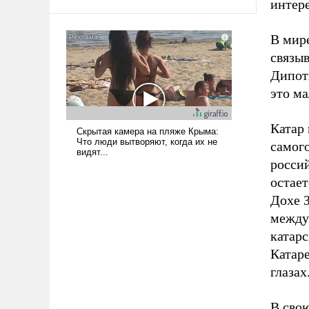
интер
псевдонаучной фантастики, стало
всерьез обсуждаемой идеей.
В мире
связыв
Дипот
это ма
Катар
самого
россий
остает
Дохе 
между
катар
Катаре
глазах
В свою