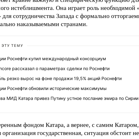
ного истеблишмента. Она играет роль необходимой 
» для сотрудничества Запада с формально отторгае
ально наказываемыми странами.
 ЭТУ ТЕМУ
ции Роснефти купил международный консорциум
ncore рассказал о параметрах сделки по Роснефти
бль резко вырос на фоне продажи 19,5% акций Роснефти
ции Роснефти обновили исторические максимумы
ава МИД Катара привез Путину устное послание эмира по Сирии
ренным фондом Катара, а вернее, с самим Катаром,
 организация государственная, ситуация обстоит н