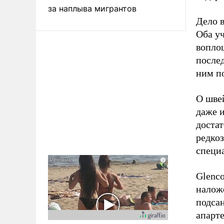
за наплыва мигрантов
Дело 
Оба у
вопло
послед
ним п
О швей
даже 
достат
редко
специ
Glenco
наложе
подса
апарте