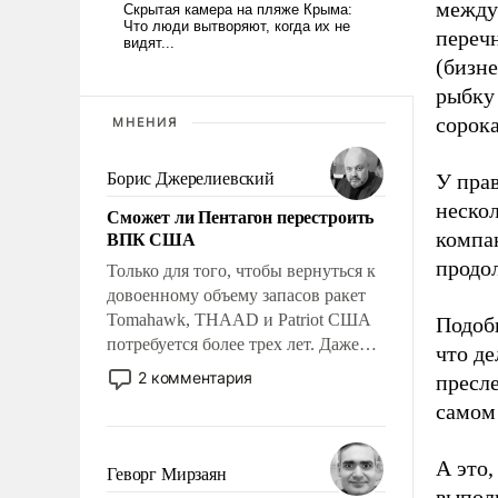
между
перечн
(бизн
рыбку 
сорока
МНЕНИЯ
Борис Джерелиевский
У прав
нескол
Сможет ли Пентагон перестроить
ВПК США
компа
продо
Только для того, чтобы вернуться к
довоенному объему запасов ракет
Tomahawk, THAAD и Patriot США
Подоб
потребуется более трех лет. Даже
что де
небольшая война с Ираном
2 комментария
пресле
опустошила американские
самом
арсеналы. Сложившаяся ситуация
означает многолетний период
А это,
уязвимости США, например, перед
Геворг Мирзаян
Китаем.
выпол