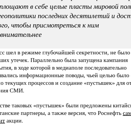
площают в себе целые пласты мировой по
геополитики последних десятилетий и дос
го, чтобы присмотреться к ним
внимательнее
сс шел в режиме глубочайшей секретности, не было
ших утечек. Параллельно была запущена кампания
тия, в ходе которой в медиаполе последовательно
ывались информационные поводы, чьей целью было
но текущих процессов и создание «пустышек» для о
ния СМИ.
естве таковых «пустышек» были предложены китайс
танские партнеры, а также версия, что Роснефть
са
ит
акции.