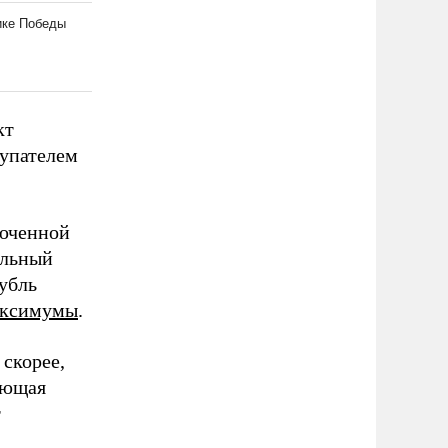
кт
купателем
юченной
альный
рубль
аксимумы
.
скорее,
яющая
т