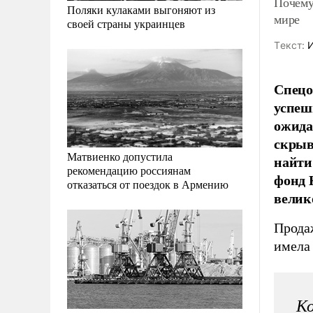
Почему
Поляки кулаками выгоняют из
мире
своей страны украинцев
Tекст:
И
Спецо
успеш
ожида
скрыв
Матвиенко допустила
найти
рекомендацию россиянам
фонд 
отказаться от поездок в Армению
велик
Прод
имела
Ко