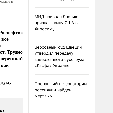
оссии в
МИД призвал Японию
признать вину США за
Хиросиму
Роснефти»
 все
я
Верховный суд Швеции
ст. Трудно
утвердил передачу
Суверенный
задержанного сухогруза
 как
«Каффа» Украине
циуму
Пропавший в Черногории
россиянин найден
мертвым
ра