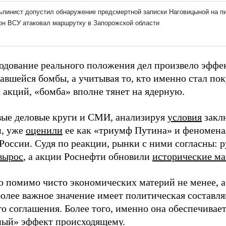
одование реального положения дел произвело эффе
авшейся бомбы, а учитывая то, кто именно стал по
 акций, «бомба» вполне тянет на ядерную.
ые деловые круги и СМИ, анализируя
условия
закл
и, уже
оценили
ее как «триумф Путина» и феномен
России. Судя по реакции, рынки с ними согласны: 
вырос
, а акции Роснефти обновили
исторические м
 помимо чисто экономических материй не менее, а 
более важное значение имеет политическая составл
о соглашения. Более того, именно она обеспечивае
ный» эффект происходящему.