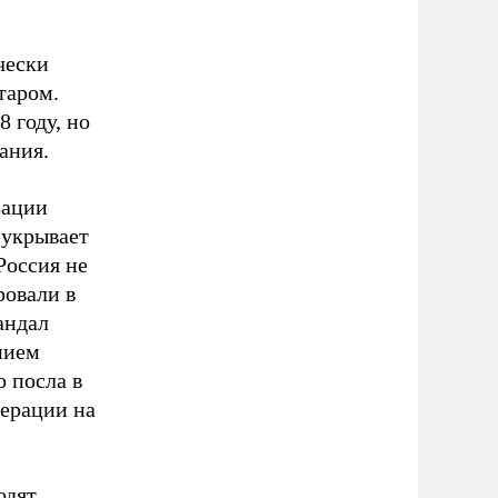
чески
таром.
 году, но
ания.
зации
 укрывает
Россия не
ровали в
андал
нием
 посла в
перации на
одят