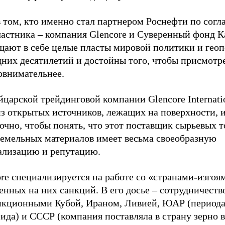
в том, кто именно стал партнером Роснефти по сог
частника – компания Glencore и Суверенный фонд К
щают в себе целые пласты мировой политики и гео
них десятилетий и достойны того, чтобы присмотре
овнимательнее.
царской трейдинговой компании Glencore Internati
из открытых источников, лежащих на поверхности, 
очно, чтобы понять, что этот поставщик сырьевых т
земельных материалов имеет весьма своеобразную
ализацию и репутацию.
re специализируется на работе со «странами-изгоям
нных на них санкций. В его досье – сотрудничеств
нкционными Кубой, Ираном, Ливией, ЮАР (период
ида) и СССР (компания поставляла в страну зерно 