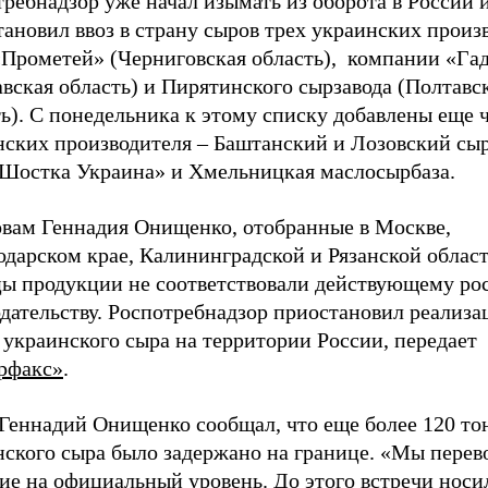
ребнадзор уже начал изымать из оборота в России 
ановил ввоз в страну сыров трех украинских произ
«Прометей» (Черниговская область), компании «Га
вская область) и Пирятинского сырзавода (Полтавс
ь). С понедельника к этому списку добавлены еще 
нских производителя – Баштанский и Лозовский сыр
 Шостка Украина» и Хмельницкая маслосырбаза.
овам Геннадия Онищенко, отобранные в Москве,
одарском крае, Калининградской и Рязанской облас
цы продукции не соответствовали действующему ро
дательству. Роспотребнадзор приостановил реализа
украинского сыра на территории России, передает
рфакс»
.
 Геннадий Онищенко сообщал, что еще более 120 то
нского сыра было задержано на границе. «Мы перев
ие на официальный уровень. До этого встречи носи