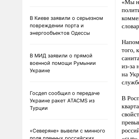
«Мы н
полит
коммен
В Киеве заявили о серьезном
повреждении порта и
словар
энергообъектов Одессы
Напом
того,
В МИД заявили о прямой
санит
военной помощи Румынии
из-за 
Украине
на Ук
служб
Госдеп сообщил о передаче
В Росп
Украине ракет ATACMS из
кварт
Турции
свойс
превыш
росси
«Северяне» вывели с минного
поля пленных российских
«сыр»