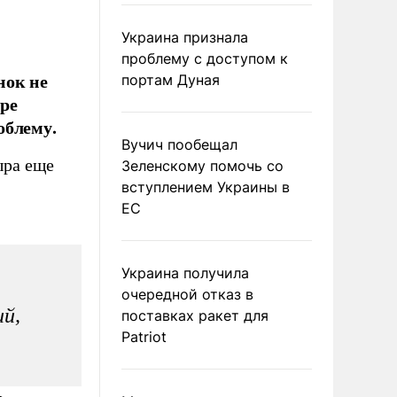
Украина признала
проблему с доступом к
нок не
портам Дуная
ре
облему.
Вучич пообещал
ыра еще
Зеленскому помочь со
вступлением Украины в
ЕС
Украина получила
очередной отказ в
й,
поставках ракет для
Patriot