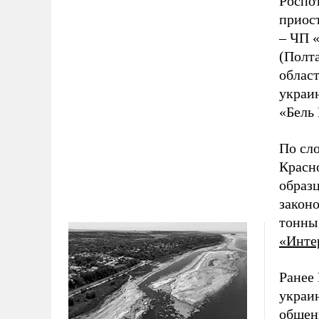
Роспот
приост
– ЧП 
(Полта
област
украи
«Бель
По сл
Красн
образ
законо
тонны 
«Инте
Ранее
украи
общен