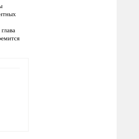
ы
ентных
 глава
ремится