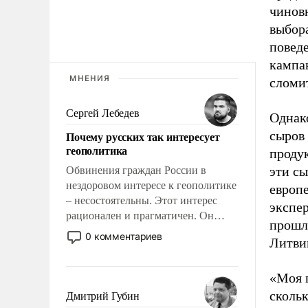
чинов
выбор
повед
кампан
МНЕНИЯ
сломит
Сергей Лебедев
Однак
сыров
Почему русских так интересует
геополитика
проду
эти с
Обвинения граждан России в
нездоровом интересе к геополитике
европ
– несостоятельны. Этот интерес
экспер
рационален и прагматичен. Он
прошл
обусловлен тысячелетним опытом
0 комментариев
Литви
выживания в крайне непростых
условиях и фундаментальным
знанием, что мировая политика
«Моя п
имеет свойство заявляться на порог
сколь
Дмитрий Губин
нашего дома.