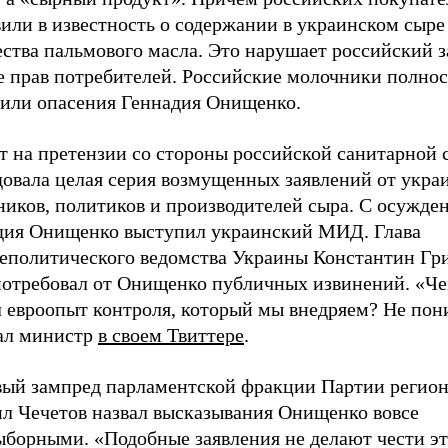
или в известность о содержании в украинском сыре
ства пальмового масла. Это нарушает российский з
е прав потребителей. Российские молочники полно
лили опасения Геннадия Онищенко.
ет на претензии со стороны российской санитарной
довала целая серия возмущенных заявлений от укра
ников, политиков и производителей сыра. С осужде
дия Онищенко выступил украинский МИД. Глава
еполитического ведомства Украины Константин Гр
потребовал от Онищенко публичных извинений. «Че
л евроопыт контроля, который мы внедряем? Не пон
ал министр
в своем Твиттере
.
вый зампред парламентской фракции Партии регио
л Чечетов назвал высказывания Онищенко вовсе
ыборными. «Подобные заявления не делают чести э