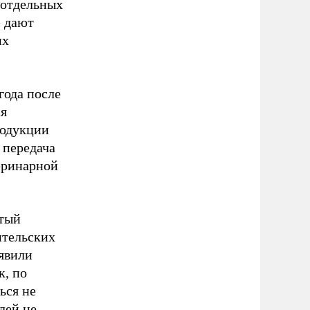
 отдельных
е дают
их
года после
ая
родукции
 передача
еринарной
ртый
ительских
явили
к, по
ься не
лей не