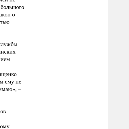
 большого
акон о
стью
 службы
инских
нием
ищенко
м ему не
имаю», –
нов
тому