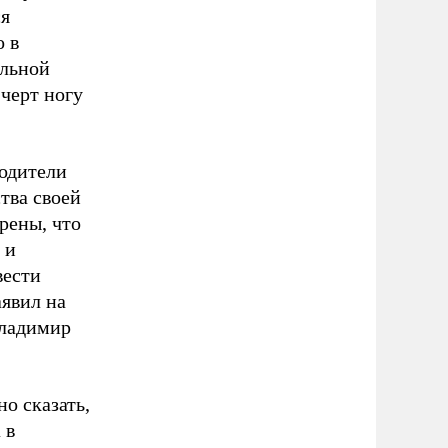
ся
 в
ельной
черт ногу
водители
тва своей
рены, что
 и
вести
аявил на
Владимир
о сказать,
 в