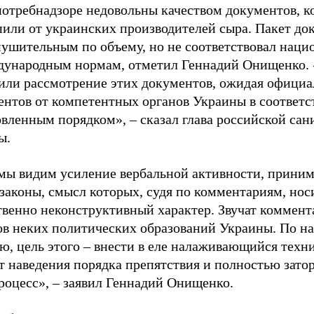
потребнадзоре недовольны качеством документов, к
пили от украинских производителей сыра. Пакет до
нушительным по объему, но не соответствовал нац
дународным нормам, отметил Геннадий Онищенко.
или рассмотрение этих документов, ожидая офици
ентов от компетентных органов Украины в соответс
вленным порядком», – сказал глава российской сан
ы.
 мы видим усиление вербальной активности, прини
законы, смысл которых, судя по комментариям, нос
твенно неконструктивный характер. Звучат коммент
ов неких политических образований Украины. По н
ю, цель этого – внести в еле налаживающийся техн
т наведения порядка препятствия и полностью зато
роцесс», – заявил Геннадий Онищенко.