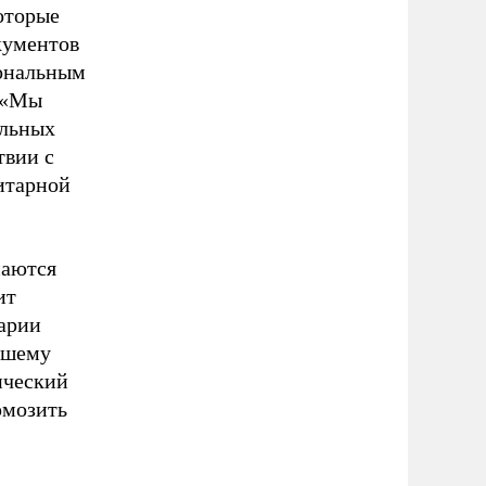
оторые
кументов
иональным
 «Мы
альных
твии с
итарной
маются
ит
арии
ашему
ический
рмозить