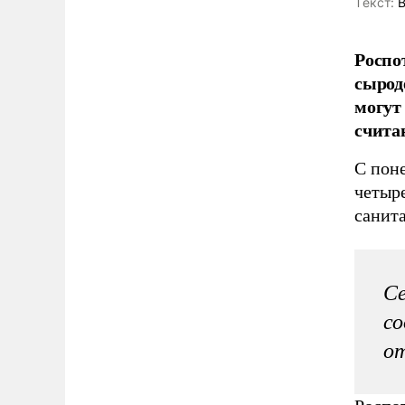
Tекст:
В
Роспо
сырод
могут
счита
С пон
четыр
санит
Се
с
о