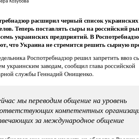
ера Козубова
требнадзор расширил черный список украинских
елов. Теперь поставлять сыры на российский ры
 семь украинских предприятий. В Роспотребнадзо
ют, что Украина не стремится решить сырную пр
едельника Роспотребнадзор решил запретить ввоз с
ем украинским заводам, сообщил глава российской
арной службы Геннадий Онищенко.
йчас мы переводим общение на уровень
оответствующих компетентных организаци
твечающих за международное общение