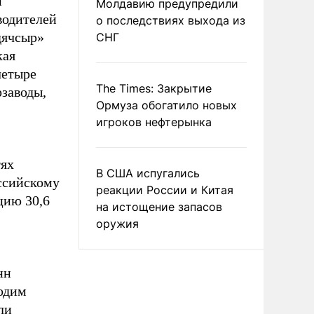
и
Молдавию предупредили
водителей
о последствиях выхода из
дячсыр»
СНГ
кая
четыре
The Times: Закрытие
заводы,
Ормуза обогатило новых
игроков нефтерынка
тях
В США испугались
ссийскому
реакции России и Китая
цию 30,6
на истощение запасов
оружия
нн
одим
ли