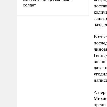
солдат
постав
количе
защит
разде
В отв
после
чинов
Генна
внешн
даже 
угоди
напис
А пер
Михаи
предв