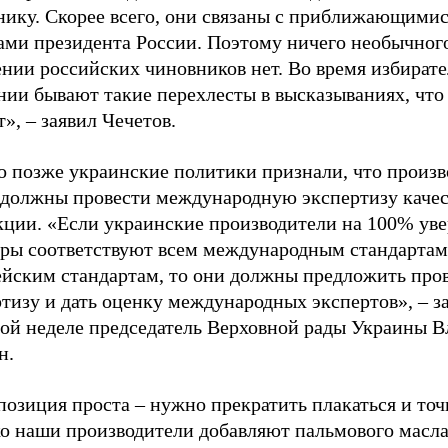
нику. Скорее всего, они связаны с приближающими
ами президента России. Поэтому ничего необычного
ении российских чиновников нет. Во время избират
ии бывают такие перехлесты в высказываниях, что 
», – заявил Чечетов.
о позже украинские политики признали, что произ
 должны провести международную экспертизу качес
кции. «Если украинские производители на 100% уве
ыры соответствуют всем международным стандартам
ейским стандартам, то они должны предложить про
тизу и дать оценку международных экспертов», – з
ой неделе председатель Верховной рады Украины 
н.
озиция проста – нужно прекратить плакаться и точн
ко наши производители добавляют пальмового масла