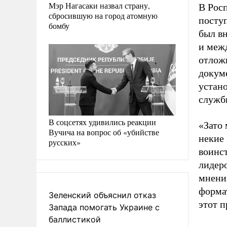
Мэр Нагасаки назвал страну,
В Рос
сбросившую на город атомную
посту
бомбу
был в
и меж
отлож
докум
устано
служб
В соцсетях удивились реакции
«Зато
Вучича на вопрос об «убийстве
некие 
русских»
воинс
лидер
мнени
форма
Зеленский объяснил отказ
этот п
Запада помогать Украине с
баллистикой