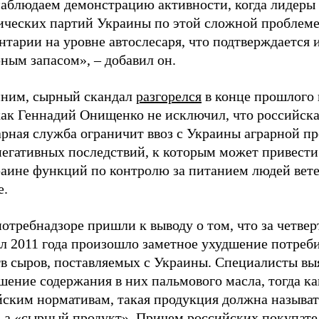
аблюдаем демонстрацию активности, когда лидеры
ических партий Украины по этой сложной проблем
тарии на уровне автослесаря, что подтверждается 
ным запасом», – добавил он.
ним, сырный скандал
разгорелся
в конце прошлого 
 как Геннадий Онищенко не исключил, что российск
арная служба ограничит ввоз с Украины аграрной п
негативных последствий, к которым может привести
раине функций по контролю за питанием людей вет
е.
отребнадзоре пришли к выводу о том, что за четве
ал 2011 года произошло заметное ухудшение потреб
тв сыров, поставляемых с Украины. Специалисты вы
ение содержания в них пальмового масла, тогда ка
йским нормативам, такая продукция должна называт
, а «сырный продукт». Причем российских покупате