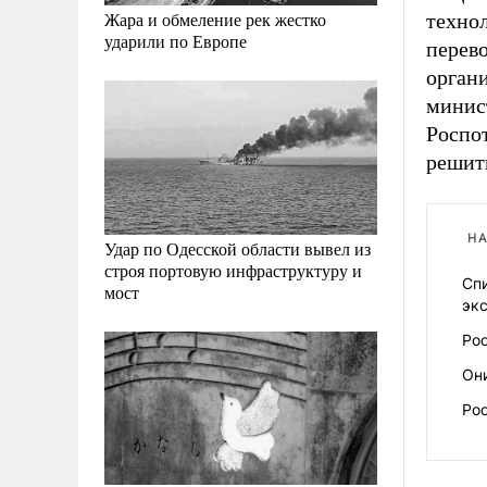
Жара и обмеление рек жестко
техно
ударили по Европе
перев
орган
минист
Роспот
решит
НА
Удар по Одесской области вывел из
строя портовую инфраструктуру и
Сп
мост
эк
Ро
Он
Рос