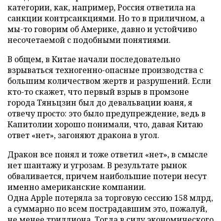
категории, как, например, Россия ответила на
санкции контрсанкциями. Но то в приличном, а
мы-то говорим об Америке, давно и устойчиво
несочетаемой с подобными понятиями.
В общем, в Китае начали последовательно
взрываться техногенно-опасные производства с
большим количеством жертв и разрушений. Если
кто-то скажет, что первый взрыв в промзоне
города Тяньцзин был до девальвации юаня, я
отвечу просто: это было предупреждение, ведь в
Капитолии хорошо понимали, что, давая Китаю
ответ «нет», загоняют дракона в угол.
Дракон все понял и тоже ответил «нет», в смысле
нет шантажу и угрозам. В результате рынок
обваливается, причем наибольшие потери несут
именно американские компании.
Одна Apple потеряла за торговую сессию 158 млрд,
а суммарно по всем пострадавшим это, пожалуй,
не менее триллиона. Тогда в силу экономического