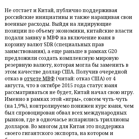
Не отстает и Китай, публично поддерживая
российские инициативы и также наращивая свои
военные расходы. Выйдя на лидирующие
позиции по объему экономики, китайские власти
подали заявку в МВФ на включение юаня в
корзину валют SDR (специальных прав
заимствования), а еще раньше в рамках G20
предложили создать комплексную мировую
резервную валюту, которая могла бы заменить в
этом качестве доллар США. Получив очередной
отказ в
отчете МВФ
(читай: отказ США) от 4
августа, что в октябре 2015 года статус юаня
рассматриваться не будет, Китай начал свою игру.
Именно в рамках этой «игры», совсем чуть-чуть
(на 1,9%), контролируемо понижен курс юаня, чем
был спровоцирован обвал всех международных
рынков, где в одночасье испарились триллионы
долларов. Во многом для Китая это поддержка
своего гигантского экспорта, на котором и