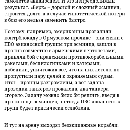
самолетов авианосцев). И это непреодолимый
результат. «Берк» – дорогой и сложный эсминец,
строится долго, а в случае гипотетической потери
в бою его нельзя заменить быстро.
Поэтому, например, американцы провалили
контрблокаду в Ормузском проливе – они сняли с
ПВО авианосной группы три эсминца, зашли в
пролив совместно с армейскими вертолетами,
приняли бой с иранскими противокорабельными
ракетами, беспилотниками и катерами,
победили, уничтожив все, что на них летело, но
пропустили пару целей к охраняемым судам.
Итог – иранцы разгромлены, а вот задача
проводки танкеров провалена, два танкера
сгорело. Задачу можно было бы решить, введя в
пролив еще эсминцев, но тогда ПВО авианосных
групп будет критически ослаблена.
И тут на арену выходят безэкипажные корабли.