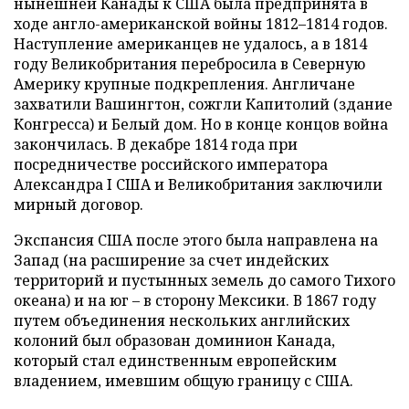
нынешней Канады к США была предпринята в
ходе англо-американской войны 1812–1814 годов.
Наступление американцев не удалось, а в 1814
году Великобритания перебросила в Северную
Америку крупные подкрепления. Англичане
захватили Вашингтон, сожгли Капитолий (здание
Конгресса) и Белый дом. Но в конце концов война
закончилась. В декабре 1814 года при
посредничестве российского императора
Александра I США и Великобритания заключили
мирный договор.
Экспансия США после этого была направлена на
Запад (на расширение за счет индейских
территорий и пустынных земель до самого Тихого
океана) и на юг – в сторону Мексики. В 1867 году
путем объединения нескольких английских
колоний был образован доминион Канада,
который стал единственным европейским
владением, имевшим общую границу с США.