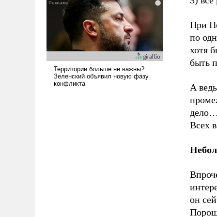
наши боевые возможности.
При П
по одн
хотя б
быть 
А вед
проме
дело… 
Всех в
Небол
Впроче
интер
он се
Порош