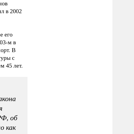
нов
л в 2002
е его
03-м в
орт. В
туры с
м 45 лет.
акона
я
Ф, об
о как