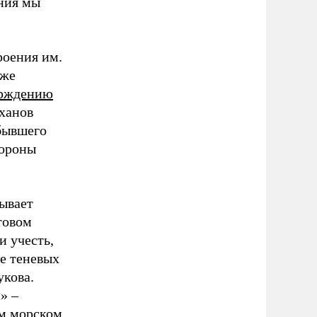
ния мы
роения им.
 же
ерждению
ханов
 бывшего
бороны
зывает
товом
и учесть,
е теневых
укова.
» –
ом морском