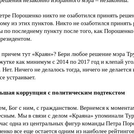
етре Порошенко никто не озаботился принять реше
ому из этих пунктов. Никто не озаботился принять
ы по последнему пункту после того, как Порошенко
президентом.
ь причем тут «Краян»? Бери любое решение мэра Тр
жутке как минимум с 2014 по 2017 год и клепай уг
Нет. Ничего не делалось тогда, ничего не делается 
се устраивает.
ьшая коррупция с политическим подтекстом
м, Бог с ним, с гражданством. Вернемся к момента
есным. Мы в связи с делом «Краяна» упоминали Тур
йчас одна из центральных фигур команды Петра Пор
енко все еще остается одним из наиболее рейтинго