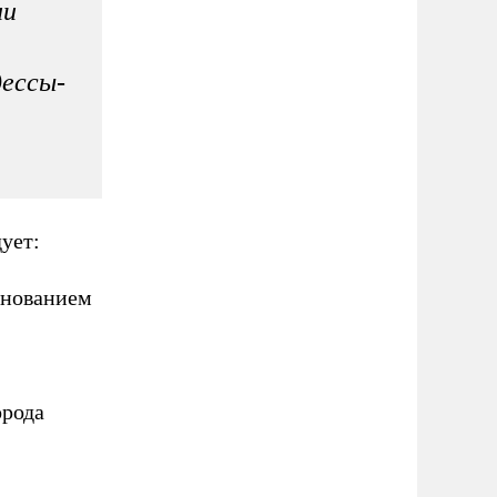
ии
дессы-
ует:
основанием
орода