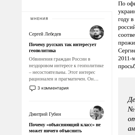
По оф
украи
году в
МНЕНИЯ
росси
Сергей Лебедев
соотв
прожив
Почему русских так интересует
геополитика
Сергие
2011-м
Обвинения граждан России в
просьб
нездоровом интересе к геополитике
– несостоятельны. Этот интерес
рационален и прагматичен. Он
обусловлен тысячелетним опытом
3 комментария
выживания в крайне непростых
Де
условиях и фундаментальным
знанием, что мировая политика
№ 
имеет свойство заявляться на порог
Дмитрий Губин
от
нашего дома.
Почему «объясняющий класс» не
ан
может ничего объяснить