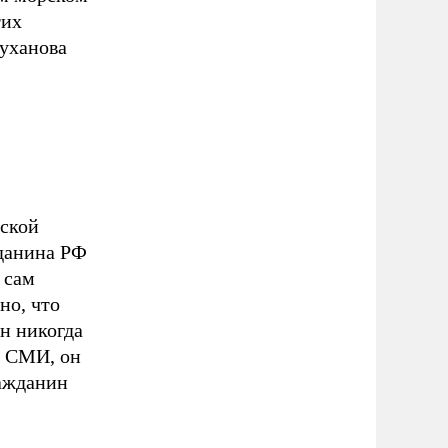
тих
руханова
вской
жданина РФ
 сам
но, что
он никогда
 СМИ, он
ражданин