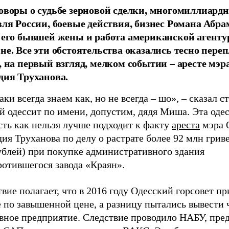
оворы о судьбе зерновой сделки, многомиллиард
вля России, боевые действия, бизнес Романа Абра
 его бывшей жены и работа американской агенту
не. Все эти обстоятельства оказались тесно пере
, на первый взгляд, мелком событии – аресте мэр
дия Труханова.
ки всегда знаем как, но не всегда – шо», – сказал с
й одессит по имени, допустим, дядя Миша. Эта оде
ть как нельзя лучше подходит к факту
ареста
мэра 
ия Труханова по делу о растрате более 92 млн гриве
ублей) при покупке административного здания
ротившегося завода «Краян».
вие полагает, что в 2016 году Одесский горсовет п
 по завышенной цене, а разницу пытались вывести 
вное предприятие. Следствие проводило НАБУ, пре