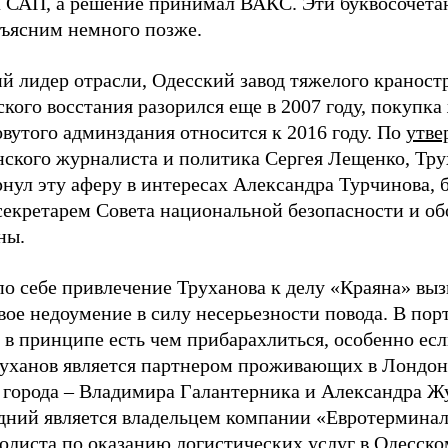
а САП, а решение принимал ВАКС. Эти буквосочета
бъясним немного позже.
й лидер отрасли, Одесский завод тяжелого краност
кого восстания разорился еще в 2007 году, покупка
вутого админздания относится к 2016 году. По
утв
нского журналиста и политика Сергея Лещенко, Тру
рнул эту аферу в интересах Александра Турчинова,
 секретарем Совета национальной безопасности и о
ны.
по себе привлечение Труханова к делу «Краяна» вы
ое недоумение в силу несерьезности повода. В пор
 в принципе есть чем прибарахлиться, особенно есл
руханов является партнером проживающих в Лондон
в города – Владимира Галантерника и Александра Ж
дний является владельцем компании «Евротерминал
олиста по оказанию логистических услуг в Одесск