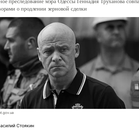
ное преследование мэра Одессы Геннадия Труханова совпа
ворами о продлении зерновой сделки
t.gov.ua
асилий Стоякин