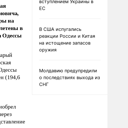
вступлением Украины в
ная
ЕС
мовича,
ры на
плетены в
В США испугались
а Одессы
реакции России и Китая
на истощение запасов
оружия
тарый
сская
Одессы
Молдавию предупредили
н (194,6
о последствиях выхода из
СНГ
риобрел
через
дставление