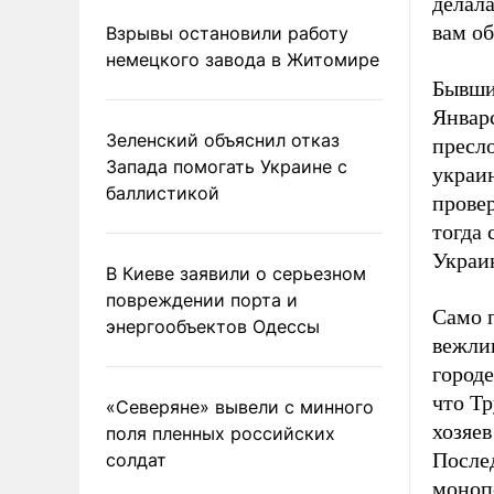
делал
вам о
Взрывы остановили работу
немецкого завода в Житомире
Бывши
Январс
Зеленский объяснил отказ
пресло
Запада помогать Украине с
украи
баллистикой
прове
тогда
Украи
В Киеве заявили о серьезном
повреждении порта и
Само 
энергообъектов Одессы
вежлив
городе
что Т
«Северяне» вывели с минного
хозяе
поля пленных российских
После
солдат
моноп