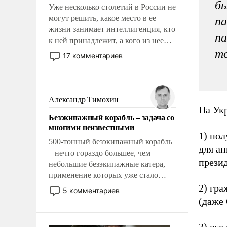
бы
Уже несколько столетий в России не
могут решить, какое место в ее
па
жизни занимает интеллигенция, кто
па
к ней принадлежит, а кого из нее
исключили с правом
то
17 комментариев
восстановления и без оного. И чем
она отличается от просто
образованных людей. Иногда
казалось, что эти вопросы решены
Александр Тимохин
раз и навсегда, но – нет, не решены.
На Укр
Безэкипажный корабль – задача со
многими неизвестными
1) пол
500-тонный безэкипажный корабль
для а
– нечто гораздо большее, чем
прези
небольшие безэкипажные катера,
применение которых уже стало
обыденностью. Задача по созданию
2) гра
5 комментариев
такого корабля очень сложна и
(даже
амбициозна. Однако и ее
реализация радикально поднимет
3) все