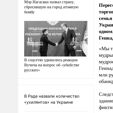
Мэр Нагасаки назвал страну,
Перег
сбросившую на город атомную
торго
бомбу
семья
Украи
одном
Генна
«Мы та
мудры
В соцсетях удивились реакции
мудрос
Вучича на вопрос об «убийстве
Геннад
русских»
млн р
обанк
Следст
В Раде назвали количество
здание
«ухилянтов» на Украине
фикти