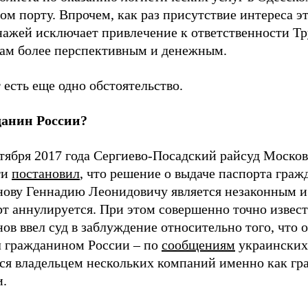
ом порту. Впрочем, как раз присутствие интереса э
нажей исключает привлечение к ответственности Т
лам более перспективным и денежным.
 есть еще одно обстоятельство.
анин России?
нтября 2017 года Сергиево-Посадский райсуд Моско
ти
постановил
, что решение о выдаче паспорта гра
нову Геннадию Леонидовичу является незаконным и
т аннулируется. При этом совершенно точно извест
ов ввел суд в заблуждение относительно того, что 
л гражданином России – по
сообщениям
украинских
тся владельцем нескольких компаний именно как г
и.