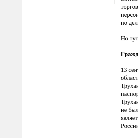
торгов
персо
по де
Но тут
Гражд
13 се
облас
Труха
паспор
Трухан
не бы
являе
Росси