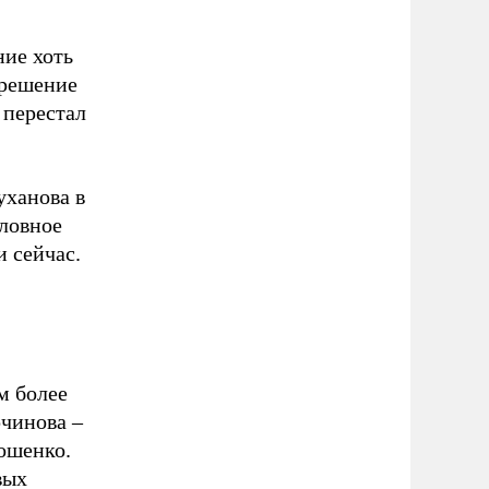
ние хоть
 решение
 перестал
уханова в
оловное
и сейчас.
м более
чинова –
ошенко.
вых