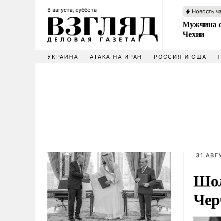
8 августа, суббота
Новость ч
Мужчина с
Чехии
УКРАИНА
АТАКА НА ИРАН
РОССИЯ И США
31 АВГ
Шол
Чер