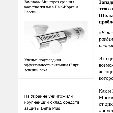
Запад
Замглавы Минстроя сравнил
качество жилья в Нью-Йорке и
этого
России
Шольц
пробл
«В эти
разде
неоим
Это ц
Ученые подтвердили
эффективность витамина C при
возмож
лечении рака
ассоци
которо
Как и
На Украине уничтожили
Москв
крупнейший склад средств
от дик
защиты Delta Plus
«опус