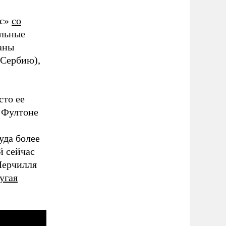
ес»
со
ельные
аны
 Сербию),
сто ее
 Фултоне
уда более
й сейчас
Черчилля
угая