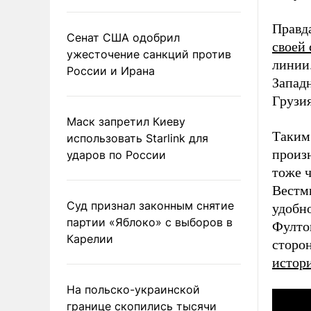
Правд
Сенат США одобрил
своей
ужесточение санкций против
линии.
России и Ирана
Западн
Грузи
Маск запретил Киеву
Таким 
использовать Starlink для
произ
ударов по России
тоже 
Вестми
Суд признал законным снятие
удобно
партии «Яблоко» с выборов в
Фулто
Карелии
сторо
истор
На польско-украинской
границе скопились тысячи