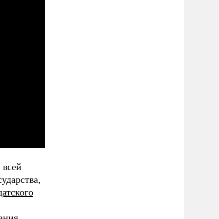
 всей
ударства,
атского
ания