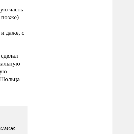
кую часть
 позже)
и даже, с
 сделал
ональную
рую
е Шольца
самое