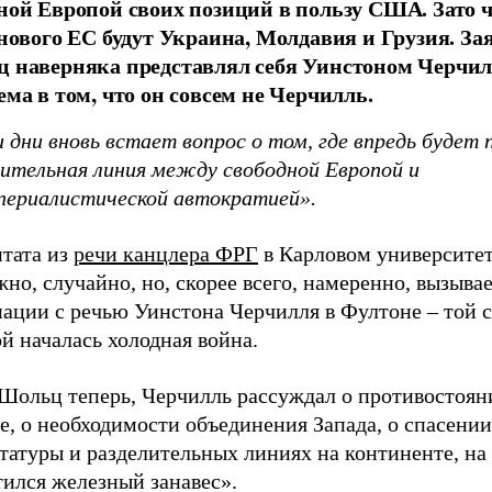
ной Европой своих позиций в пользу США. Зато 
 нового ЕС будут Украина, Молдавия и Грузия. Зая
 наверняка представлял себя Уинстоном Черчил
ема в том, что он совсем не Черчилль.
 дни вновь встает вопрос о том, где впредь будет
лительная линия между свободной Европой и
периалистической автократией».
итата из
речи
канцлера
ФРГ
в Карловом университет
но, случайно, но, скорее всего, намеренно, вызыва
ации с речью Уинстона Черчилля в Фултоне – той с
й началась холодная война.
 Шольц теперь, Черчилль рассуждал о противостоян
е, о необходимости объединения Запада, о спасени
татуры и разделительных линиях на континенте, на
тился железный занавес».