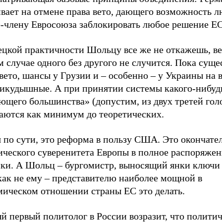
ивает на отмене права вето, дающего возможность 
е-члену Евросоюза заблокировать любое решение ЕС
ецкой практичности Шольцу все же не откажешь, ве
 случае одного без другого не случится. Пока суще
вето, шансы у Грузии и – особенно – у Украины на 
никудышные. А при принятии системы какого-нибуд
ющего большинства» (допустим, из двух третей гол
аются как минимум до теоретических.
 по сути, это реформа в пользу США. Это окончате
ического суверенитета Европы в полное распоряжен
ки. А Шольц – бургомистр, выносящий янки ключи 
как не ему – представителю наиболее мощной в
мическом отношении страны ЕС это делать.
 первый политолог в России возразит, что политич