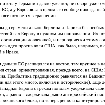
нитета у Германии давно уже нет, не говоря уже о 
 ЕС, а у Евросоюза в целом его вообще никогда не 
 все познается в сравнении.
ры до времени альянс Берлина и Парижа без особых
тствий вел Европу в нужном им направлении. Их по
в организации довлеющей, и периодически этому со
ось идти против воли США, как было, например, в с
 в Ираке.
 дальше ЕС расширялся на восток, тем крупнее в н
ия стран, ориентированная, прежде всего, на США:
ия, Прибалтика традиционно равняются на Вашинг
н для этого много, включая и исторические). Еще д
 Западная Европа с грехом пополам удерживала сво
и, а равно – сдерживала рьяно антироссийский нас
риканского блока, но теперь решила капитулироват