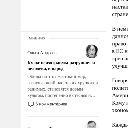
наста
стран
В нем
данном
МНЕНИЯ
право 
в ЕС 
Ольга Андреева
«реша
Культ психотравмы разрушает и
улучш
человека, и народ
Обиды на этот жестокий мир,
Говоря
разрушающий нас, таких хрупких и
полит
ранимых, становятся новым
Амери
культом, постепенно вытесняя и
отменяя традиционное требование к
Кому 
6 комментариев
человеку – быть мужественным и
эконо
твердым под ударами судьбы, брать
на себя ответственность, помогать
Каждый
слабым, идти вперед и