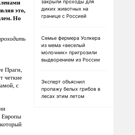
членами
закрыли проходы для
вляя это,
диких животных на
границе с Россией
лем. Но
Семье фермера Уолкера
 проходить
из мема «веселый
молочник» пригрозили
выдворением из России
е Праги,
ет четкие
Эксперт объяснил
амой, с
пропажу белых грибов в
лесах этим летом
ии
и Европы
 который