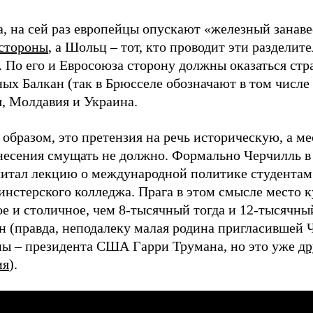
а, на сей раз европейцы опускают «железный занав
 стороны
, а Шольц – тот, кто проводит эти разделит
 По его и Евросоюза сторону должны оказаться стр
ых Балкан (так в Брюсселе обозначают в том числе
я, Молдавия и Украина.
образом, это претензия на речь историческую, а ме
несения смущать не должно. Формально Черчилль в
читал лекцию о международной политике студентам
нстерского колледжа. Прага в этом смысле место к
е и столичное, чем 8-тысячный тогда и 12-тысячны
н (правда, неподалеку малая родина пригласившей 
ны – президента США Гарри Трумана, но это уже
др
ия
).