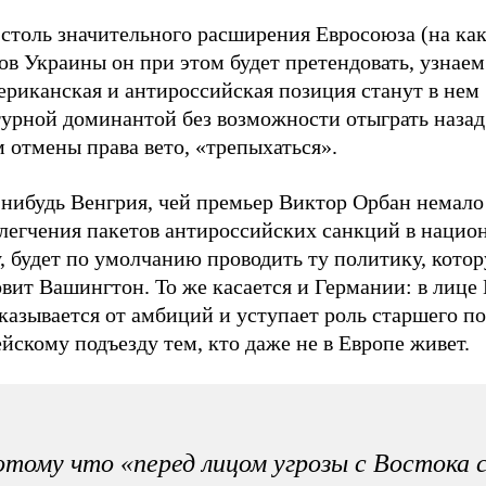
 столь значительного расширения Евросоюза (на ка
ов Украины он при этом будет претендовать, узнаем
ериканская и антироссийская позиция станут в нем
урной доминантой без возможности отыграть назад 
 отмены права вето, «трепыхаться».
-нибудь Венгрия, чей премьер Виктор Орбан немало
блегчения пакетов антироссийских санкций в наци
, будет по умолчанию проводить ту политику, кото
овит Вашингтон. То же касается и Германии: в лиц
казывается от амбиций и уступает роль старшего по
йскому подъезду тем, кто даже не в Европе живет.
тому что «перед лицом угрозы с Востока 