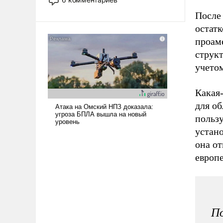
опустошила американские
После
арсеналы. Сложившаяся ситуация
остатк
означает многолетний период
уязвимости США, например, перед
проам
Китаем.
структ
учетом
Какая
для о
пользу
устан
она от
европе
По