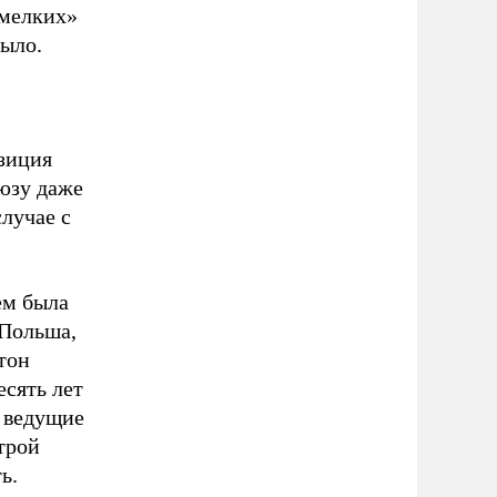
«мелких»
было.
зиция
юзу даже
лучае с
ем была
 Польша,
тон
есять лет
и ведущие
трой
ь.