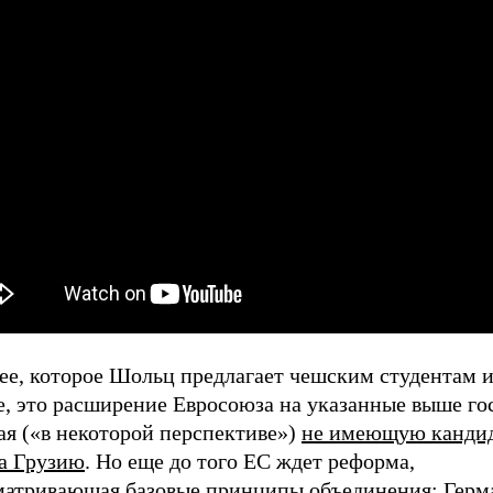
ее, которое Шольц предлагает чешским студентам и
, это расширение Евросоюза на указанные выше гос
ая («в некоторой перспективе»)
не имеющую кандид
са Грузию
. Но еще до того ЕС ждет реформа,
матривающая базовые принципы объединения: Герм