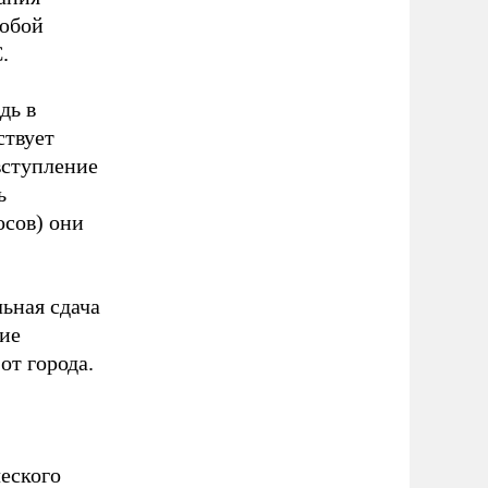
любой
.
дь в
ствует
вступление
ь
осов) они
льная сдача
ие
от города.
еского