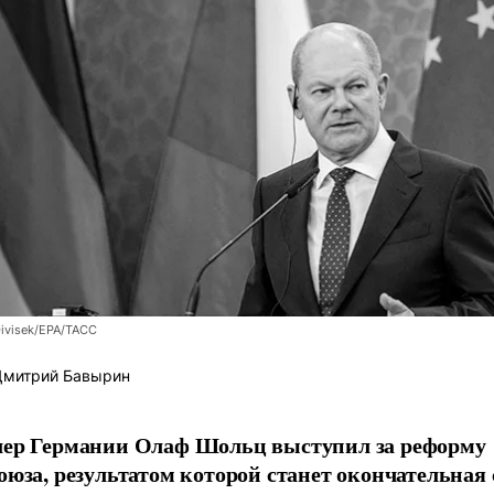
Divisek/EPA/ТАСС
митрий Бавырин
ер Германии Олаф Шольц выступил за реформу
оюза, результатом которой станет окончательная 