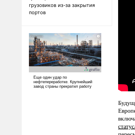
грузовиков из-за закрытия
портов
Будущ
Европе
включ
стату
перес