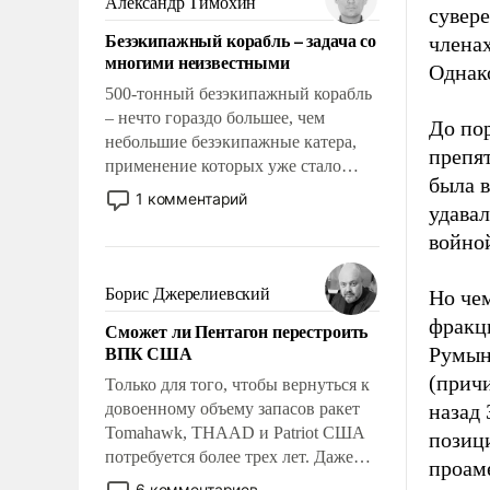
Александр Тимохин
сувере
адаптироваться.
Безэкипажный корабль – задача со
членах
многими неизвестными
Однако
500-тонный безэкипажный корабль
– нечто гораздо большее, чем
До по
небольшие безэкипажные катера,
препя
применение которых уже стало
была 
обыденностью. Задача по созданию
1 комментарий
удавал
такого корабля очень сложна и
амбициозна. Однако и ее
войной
реализация радикально поднимет
наши боевые возможности.
Борис Джерелиевский
Но чем
фракц
Сможет ли Пентагон перестроить
ВПК США
Румын
(причи
Только для того, чтобы вернуться к
довоенному объему запасов ракет
назад
Tomahawk, THAAD и Patriot США
позици
потребуется более трех лет. Даже
проаме
небольшая война с Ираном
6 комментариев